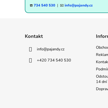
☎️
734 540 530
| 📧
info@pajandy.cz
Z
á
Kontakt
Infor
p
a
Obchod
info
@
pajandy.cz
t
Rekla
í
+420 734 540 530
Kontak
Podmín
Odstou
14 dní
Doprav