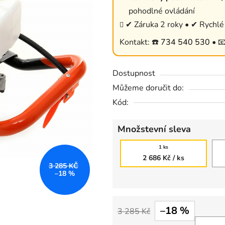
je
pohodlné ovládání
0,0
✔ Záruka 2 roky • ✔ Rychlé 
z
Kontakt: ☎️
734 540 530
• 
5
hvězdiček.
Dostupnost
Můžeme doručit do:
Kód:
Množstevní sleva
1 ks
2 686 Kč
/ ks
3 285 KČ
–18 %
–18 %
3 285 Kč