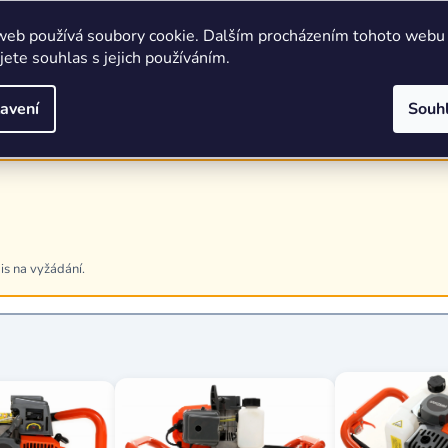
web používá soubory cookie. Dalším procházením tohoto webu
jete souhlas s jejich používáním.
avení
Souh
is na vyžádání.