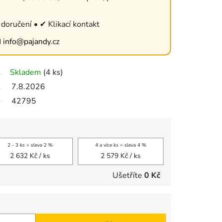
doručení • ✔ Klikací kontakt

info@pajandy.cz
Skladem
(4 ks)
7.8.2026
42795
2 - 3 ks = sleva 2 %
4 a více ks = sleva 4 %
2 632 Kč
/ ks
2 579 Kč
/ ks
Ušetříte
0 Kč