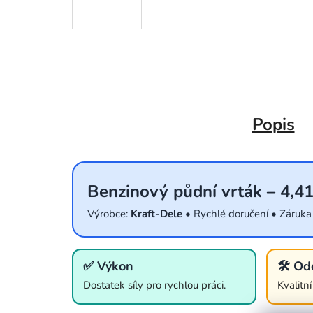
Popis
Benzinový půdní vrták – 4,4
Výrobce:
Kraft-Dele
• Rychlé doručení • Záruka
✅ Výkon
🛠️ Od
Dostatek síly pro rychlou práci.
Kvalitn