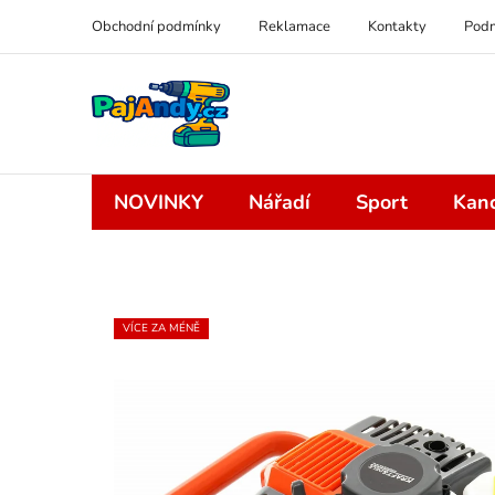
Přejít
Obchodní podmínky
Reklamace
Kontakty
Podm
na
obsah
NOVINKY
Nářadí
Sport
Kanc
VÍCE ZA MÉNĚ