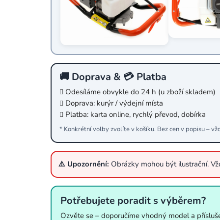
🚚 Doprava & 💳 Platba
Odesíláme obvykle do 24 h (u zboží skladem)
Doprava: kurýr / výdejní místa
Platba: karta online, rychlý převod, dobírka
* Konkrétní volby zvolíte v košíku. Bez cen v popisu – vž
⚠️ Upozornění:
Obrázky mohou být ilustrační. V
Potřebujete poradit s výběrem?
Ozvěte se – doporučíme vhodný model a přísluše