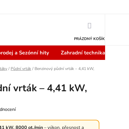
Doprava a platba
NÁKUPNÍ
KOŠÍK
PRÁZDNÝ KOŠÍK
rodej a Sezónní hity
Zahradní technika
Topi
táky
/
Půdní vrták
/
Benzinový půdní vrták – 4,41 kW,
ní vrták – 4,41 kW,
dnocení
,41 kW, 8000 ot./min
– výkon, přesnost a