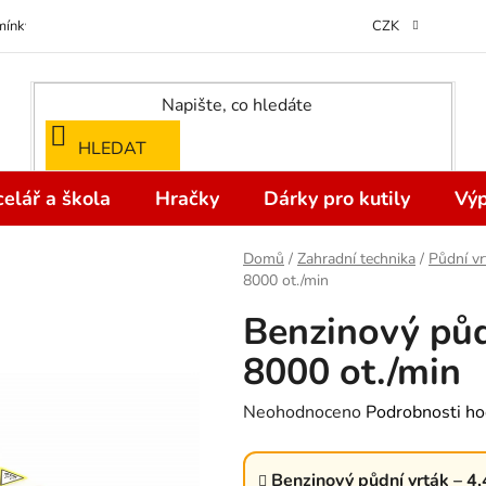
ínky ochrany osobních údajů
Odstoupení od kupní smlouvy do 14 dní
CZK
HLEDAT
elář a škola
Hračky
Dárky pro kutily
Výp
Domů
/
Zahradní technika
/
Půdní vr
8000 ot./min
Benzinový půd
8000 ot./min
Průměrné
Neohodnoceno
Podrobnosti ho
hodnocení
produktu
Benzinový půdní vrták – 4