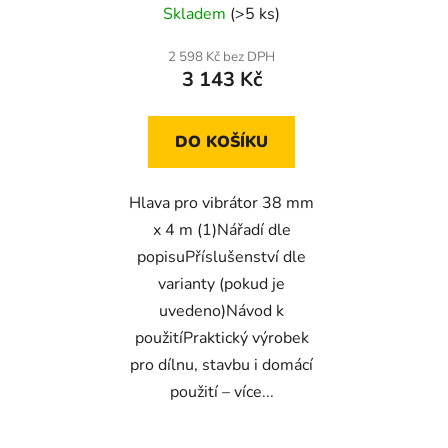
Skladem
(>5 ks)
2 598 Kč bez DPH
3 143 Kč
DO KOŠÍKU
Hlava pro vibrátor 38 mm
x 4 m (1)Nářadí dle
popisuPříslušenství dle
varianty (pokud je
uvedeno)Návod k
použitíPraktický výrobek
pro dílnu, stavbu i domácí
použití – více...