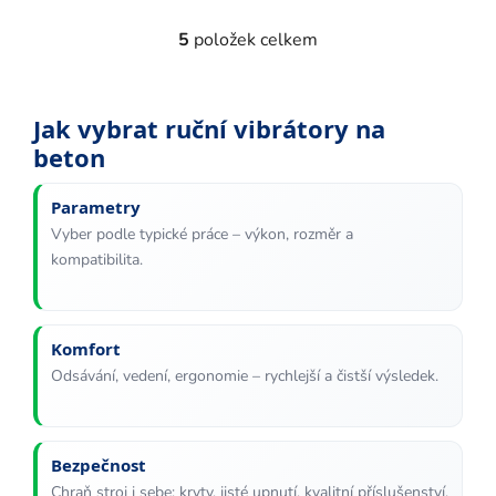
5
položek celkem
O
v
l
á
Jak vybrat ruční vibrátory na
d
beton
a
c
Parametry
í
Vyber podle typické práce – výkon, rozměr a
p
kompatibilita.
r
v
k
y
Komfort
v
Odsávání, vedení, ergonomie – rychlejší a čistší výsledek.
ý
p
i
s
Bezpečnost
u
Chraň stroj i sebe: kryty, jisté upnutí, kvalitní příslušenství.