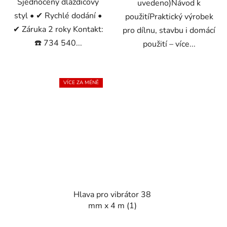
Sjednocený dlaždicový
uvedeno)Návod k
styl • ✔ Rychlé dodání •
použitíPraktický výrobek
✔ Záruka 2 roky Kontakt:
pro dílnu, stavbu i domácí
☎️ 734 540...
použití – více...
VÍCE ZA MÉNĚ
Hlava pro vibrátor 38
mm x 4 m (1)