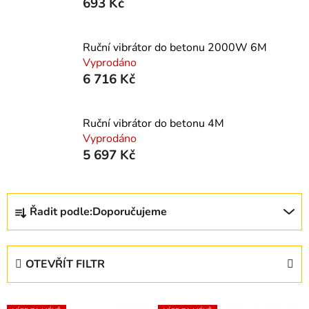
693 Kč
Ruční vibrátor do betonu 2000W 6M
Vyprodáno
6 716 Kč
Ruční vibrátor do betonu 4M
Vyprodáno
5 697 Kč
Ř
Řadit podle:
Doporučujeme
a
z
e
OTEVŘÍT FILTR
n
í
V