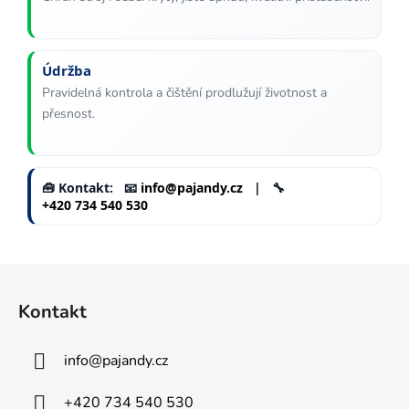
Údržba
Pravidelná kontrola a čištění prodlužují životnost a
přesnost.
🧰 Kontakt: 📧
info@pajandy.cz
| 🔧
+420 734 540 530
Z
á
Kontakt
p
a
info
@
pajandy.cz
t
í
+420 734 540 530