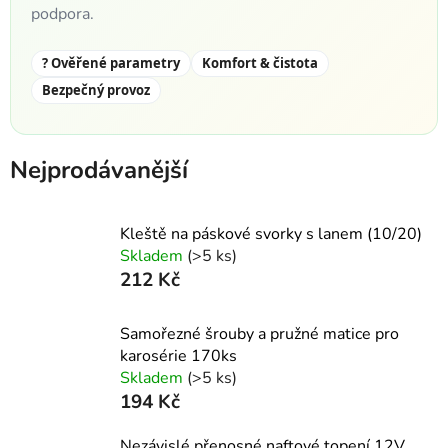
podpora.
? Ověřené parametry
Komfort & čistota
Bezpečný provoz
Nejprodávanější
Kleště na páskové svorky s lanem (10/20)
Skladem
(>5 ks)
212 Kč
Samořezné šrouby a pružné matice pro
karosérie 170ks
Skladem
(>5 ks)
194 Kč
Nezávislé přenosné naftové topení 12V