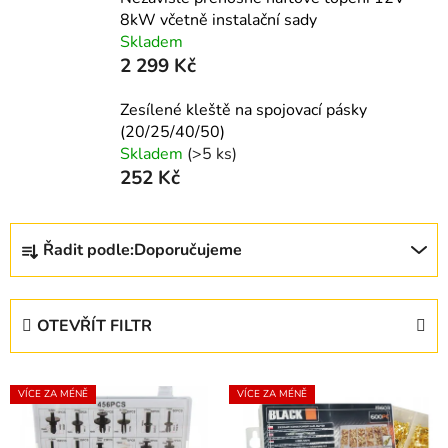
8kW včetně instalační sady
Skladem
2 299 Kč
Zesílené kleště na spojovací pásky
(20/25/40/50)
Skladem
(>5 ks)
252 Kč
Ř
Řadit podle:
Doporučujeme
a
z
e
OTEVŘÍT FILTR
n
í
V
p
VÍCE ZA MÉNĚ
VÍCE ZA MÉNĚ
ý
r
p
o