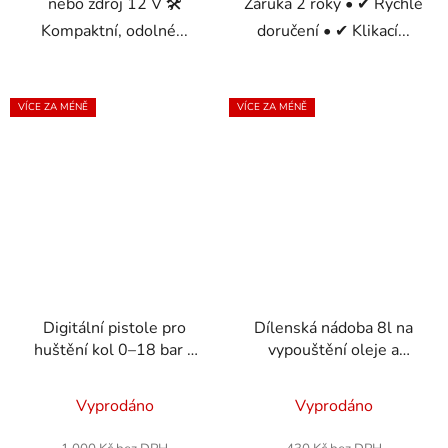
nebo zdroj 12 V 🛠️
Záruka 2 roky • ✔ Rychlé
Kompaktní, odolné...
doručení • ✔ Klikací...
VÍCE ZA MÉNĚ
VÍCE ZA MÉNĚ
Digitální pistole pro
Dílenská nádoba 8l na
huštění kol 0–18 bar s
vypouštění oleje a
LED manometrem
provozních kapalin
Vyprodáno
Vyprodáno