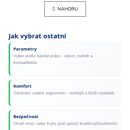
n
l
k
NAHORU
á
o
d
v
a
á
c
n
Jak vybrat ostatní
í
í
p
Parametry
r
v
Vyber podle typické práce – výkon, rozměr a
k
kompatibilita.
y
v
ý
Komfort
p
Odsávání, vedení, ergonomie – rychlejší a čistší výsledek.
i
s
u
Bezpečnost
Chraň stroj i sebe: kryty, jisté upnutí, kvalitní příslušenství.