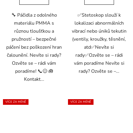
🔧 Páčidla z odolného
✅Stetoskop slouží k
materiálu PMMA s
lokalizaci abnormálních
různou tloušťkou a
vibrací nebo úniků tekutin
pružností – bezpečné
(ventily, kroužky, těsnění,
páčení bez poškození hran
atd✅Nevíte si
čalounění. Nevíte si rady?
rady✅Ozvěte se – rádi
Ozvěte se – rádi vám
vám poradíme Nevíte si
poradíme! 📞😊 🧰
rady? Ozvěte se –...
Kontakt...
VÍCE ZA MÉNĚ
VÍCE ZA MÉNĚ