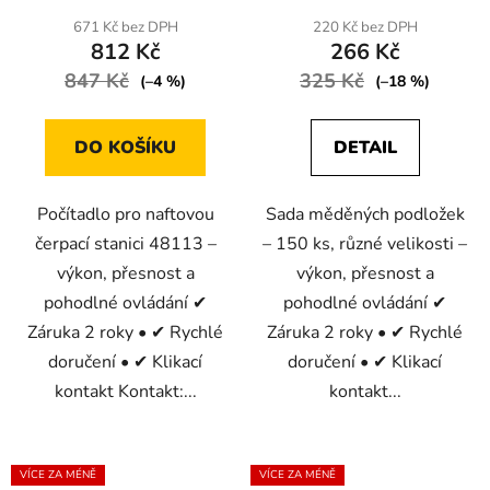
671 Kč bez DPH
220 Kč bez DPH
812 Kč
266 Kč
847 Kč
325 Kč
(–4 %)
(–18 %)
DO KOŠÍKU
DETAIL
Počítadlo pro naftovou
Sada měděných podložek
čerpací stanici 48113 –
– 150 ks, různé velikosti –
výkon, přesnost a
výkon, přesnost a
pohodlné ovládání ✔
pohodlné ovládání ✔
Záruka 2 roky • ✔ Rychlé
Záruka 2 roky • ✔ Rychlé
doručení • ✔ Klikací
doručení • ✔ Klikací
kontakt Kontakt:...
kontakt...
VÍCE ZA MÉNĚ
VÍCE ZA MÉNĚ