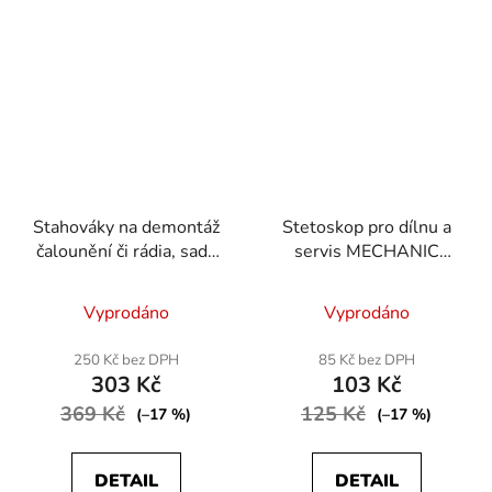
Stahováky na demontáž
Stetoskop pro dílnu a
čalounění či rádia, sada
servis MECHANIC
43ks
SCOPE
Vyprodáno
Vyprodáno
250 Kč bez DPH
85 Kč bez DPH
303 Kč
103 Kč
369 Kč
125 Kč
(–17 %)
(–17 %)
DETAIL
DETAIL