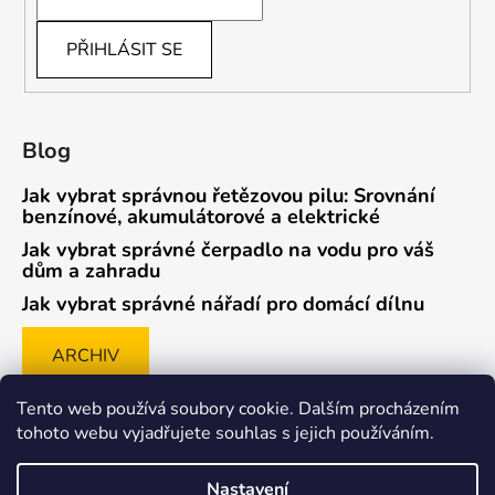
PŘIHLÁSIT SE
Blog
Jak vybrat správnou řetězovou pilu: Srovnání
benzínové, akumulátorové a elektrické
Jak vybrat správné čerpadlo na vodu pro váš
dům a zahradu
Jak vybrat správné nářadí pro domácí dílnu
ARCHIV
Tento web používá soubory cookie. Dalším procházením
tohoto webu vyjadřujete souhlas s jejich používáním.
Způsob ověřování recenzí
Nastavení