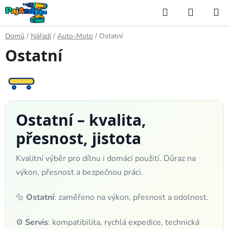
Přejít
Hledat
NÁKUP
na
KOŠÍK
obsah
Domů
/
Nářadí
/
Auto-Moto
/
Ostatní
Ostatní
Ostatní – kvalita,
přesnost, jistota
Kvalitní výběr pro dílnu i domácí použití. Důraz na
výkon, přesnost a bezpečnou práci.
🔩
Ostatní
: zaměřeno na výkon, přesnost a odolnost.
⚙️
Servis
: kompatibilita, rychlá expedice, technická