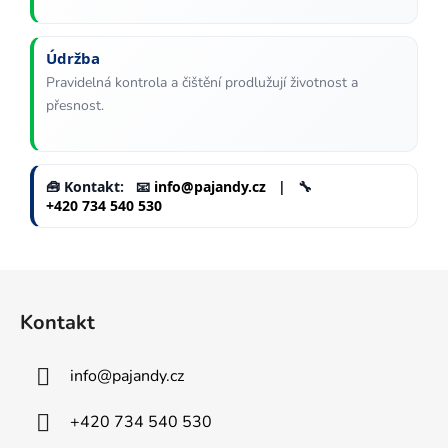
Údržba
Pravidelná kontrola a čištění prodlužují životnost a
přesnost.
🧰 Kontakt: 📧
info@pajandy.cz
| 🔧
+420 734 540 530
Z
á
Kontakt
p
a
info
@
pajandy.cz
t
í
+420 734 540 530