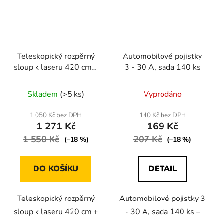
Teleskopický rozpěrný
Automobilové pojistky
sloup k laseru 420 cm +
3 - 30 A, sada 140 ks
adaptér pro šikmé
plochy
Skladem
(>5 ks)
Vyprodáno
1 050 Kč bez DPH
140 Kč bez DPH
1 271 Kč
169 Kč
1 550 Kč
207 Kč
(–18 %)
(–18 %)
DO KOŠÍKU
DETAIL
Teleskopický rozpěrný
Automobilové pojistky 3
sloup k laseru 420 cm +
- 30 A, sada 140 ks –