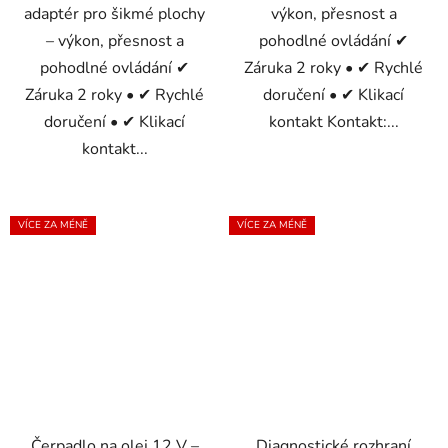
adaptér pro šikmé plochy
výkon, přesnost a
– výkon, přesnost a
pohodlné ovládání ✔
pohodlné ovládání ✔
Záruka 2 roky • ✔ Rychlé
Záruka 2 roky • ✔ Rychlé
doručení • ✔ Klikací
doručení • ✔ Klikací
kontakt Kontakt:...
kontakt...
VÍCE ZA MÉNĚ
VÍCE ZA MÉNĚ
Čerpadlo na olej 12 V –
Diagnostické rozhraní