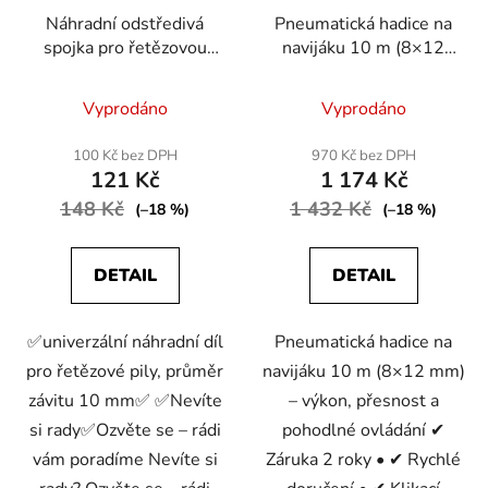
Náhradní odstředivá
Pneumatická hadice na
spojka pro řetězovou
navijáku 10 m (8×12
pilu
mm)
Vyprodáno
Vyprodáno
100 Kč bez DPH
970 Kč bez DPH
121 Kč
1 174 Kč
148 Kč
1 432 Kč
(–18 %)
(–18 %)
DETAIL
DETAIL
✅univerzální náhradní díl
Pneumatická hadice na
pro řetězové pily, průměr
navijáku 10 m (8×12 mm)
závitu 10 mm✅ ✅Nevíte
– výkon, přesnost a
si rady✅Ozvěte se – rádi
pohodlné ovládání ✔
vám poradíme Nevíte si
Záruka 2 roky • ✔ Rychlé