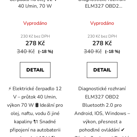
40 l/min, 70 W
ELM327 OBD2
Bluetooth 2.0 pro
Android, IOS, Windows
Vyprodáno
Vyprodáno
230 Kč bez DPH
230 Kč bez DPH
278 Kč
278 Kč
340 Kč
340 Kč
(–18 %)
(–18 %)
DETAIL
DETAIL
⚡ Elektrické čerpadlo 12
Diagnostické rozhraní
V – průtok 40 l/min,
ELM327 OBD2
výkon 70 W 🛢️ Ideální pro
Bluetooth 2.0 pro
olej, naftu, vodu či jiné
Android, IOS, Windows –
kapaliny 🔌 Snadné
výkon, přesnost a
připojení na autobaterii
pohodlné ovládání ✔