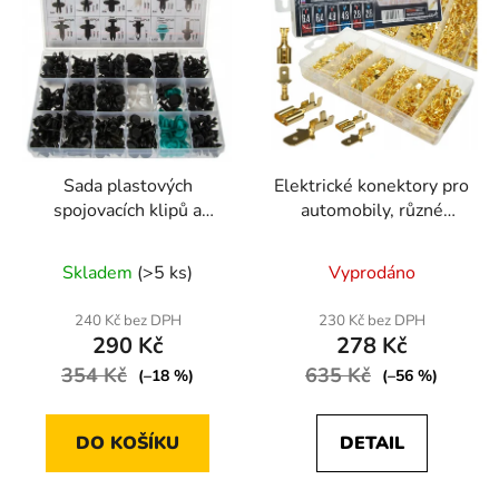
i
d
s
u
p
k
r
t
o
ů
d
Sada plastových
Elektrické konektory pro
u
spojovacích klipů a
automobily, různé
k
kolíků 456 ks
druhy, sada 600 kusů
t
Skladem
(>5 ks)
Vyprodáno
ů
240 Kč bez DPH
230 Kč bez DPH
290 Kč
278 Kč
354 Kč
635 Kč
(–18 %)
(–56 %)
DO KOŠÍKU
DETAIL