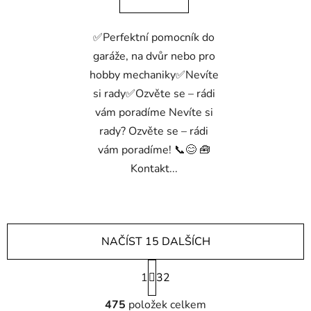
✅Perfektní pomocník do
garáže, na dvůr nebo pro
hobby mechaniky✅Nevíte
si rady✅Ozvěte se – rádi
vám poradíme Nevíte si
rady? Ozvěte se – rádi
vám poradíme! 📞😊 🧰
Kontakt...
NAČÍST 15 DALŠÍCH
S
1
t
32
r
O
á
475
položek celkem
v