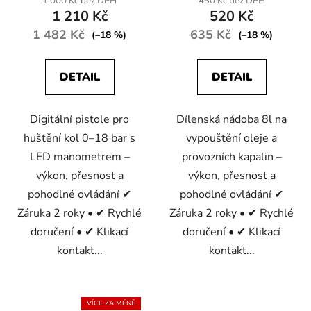
1 000 Kč bez DPH
430 Kč bez DPH
1 210 Kč
520 Kč
1 482 Kč
635 Kč
(–18 %)
(–18 %)
DETAIL
DETAIL
Digitální pistole pro
Dílenská nádoba 8l na
huštění kol 0–18 bar s
vypouštění oleje a
LED manometrem –
provozních kapalin –
výkon, přesnost a
výkon, přesnost a
pohodlné ovládání ✔
pohodlné ovládání ✔
Záruka 2 roky • ✔ Rychlé
Záruka 2 roky • ✔ Rychlé
doručení • ✔ Klikací
doručení • ✔ Klikací
kontakt...
kontakt...
VÍCE ZA MÉNĚ