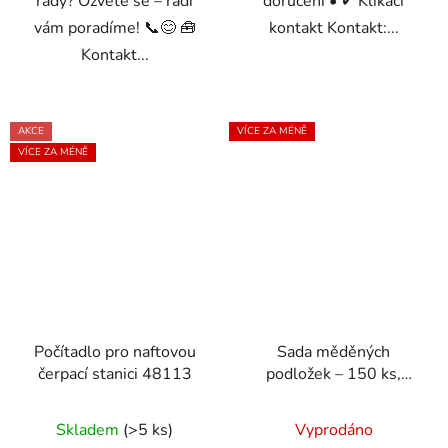
rady? Ozvěte se – rádi
doručení • ✔ Klikací
vám poradíme! 📞😊 🧰
kontakt Kontakt:...
Kontakt...
AKCE
VÍCE ZA MÉNĚ
VÍCE ZA MÉNĚ
Počítadlo pro naftovou
Sada měděných
čerpací stanici 48113
podložek – 150 ks,
různé velikosti
Skladem
(>5 ks)
Vyprodáno