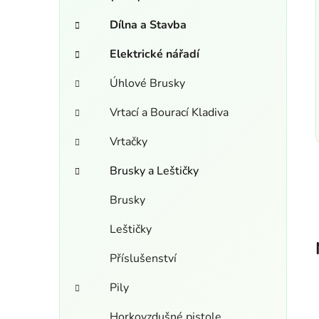
n
e
í
Dílna a Stavba
p
Elektrické nářadí
a
n
Úhlové Brusky
e
l
Vrtací a Bourací Kladiva
Vrtačky
Brusky a Leštičky
Brusky
Leštičky
Příslušenství
Pily
Horkovzdušné pistole