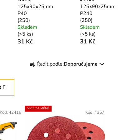
125x90x25mm
125x90x25mm
P40
P240
(250)
(250)
Skladem
Skladem
(>5 ks)
(>5 ks)
31 Kč
31 Kč
Ř
Řadit podle:
Doporučujeme
a
z
e
R
n
í
p
VÍCE ZA MÉNĚ
Kód:
42416
Kód:
4357
r
o
d