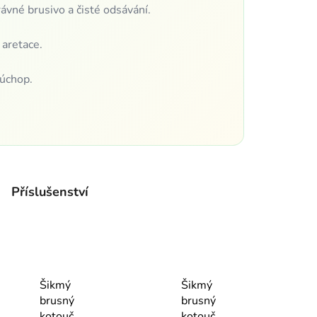
rávné brusivo a čisté odsávání.
 aretace.
 úchop.
Příslušenství
Šikmý
Šikmý
brusný
brusný
kotouč
kotouč