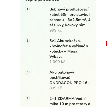
Bubnový prodlužovací
kabel 50m pro stavbu i
zahradu – 3×2,5mm², 4
zásuvky, kovový rám
999 Kč
5v1 Aku sekačka,
křovinořez a vyžínač s
kolečky + Mega
Výbava
1 099 Kč
Aku batohový
postřikovač
ONDRAGON PRO 16L
899 Kč
2+1 ZDARMA Vodní
mlha 10 m pro terasy a