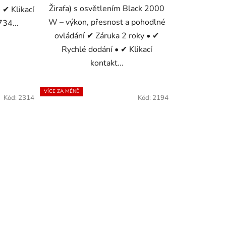
Žirafa) s osvětlením Black 2000
 ✔ Klikací
W – výkon, přesnost a pohodlné
734...
ovládání ✔ Záruka 2 roky • ✔
Rychlé dodání • ✔ Klikací
kontakt...
VÍCE ZA MÉNĚ
Kód:
2314
Kód:
2194