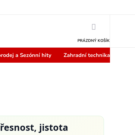
Doprava a platba
NÁKUPNÍ
KOŠÍK
PRÁZDNÝ KOŠÍK
rodej a Sezónní hity
Zahradní technika
Topi
řesnost, jistota