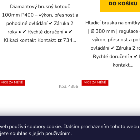
DO KOŠÍKU
Diamantový brusný kotouč
100mm P400 – výkon, přesnost a
Hladicí bruska na omít
pohodlné ovládání ✔ Záruka 2
| Ø 380 mm | regulace 
roky • ✔ Rychlé doručení • ✔
výkon, přesnost a po
Klikací kontakt Kontakt: ☎️ 734...
ovládání ✔ Záruka 2 r
Rychlé doručení • ✔ K
kontakt...
VÍCE ZA MÉNĚ
VÍCE ZA MÉNĚ
Kód:
4356
web používá soubory cookie. Dalším procházením tohoto webu
jete souhlas s jejich používáním.