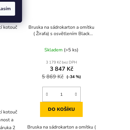
lasím
cí kotouč
Bruska na sádrokarton a omítku
( Žirafa) s osvětlením Black
2000 W
né
Skladem
(>5 ks)
ení
tu
3 179 Kč bez DPH
3 847 Kč
5 869 Kč
(–34 %)
ek.
DO KOŠÍKU
cí kotouč
nost a
Bruska na sádrokarton a omítku (
áruka 2