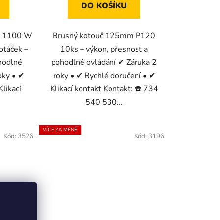
DO KOŠÍKU
ky 1100 W
Brusný kotouč 125mm P120
otáček –
10ks – výkon, přesnost a
hodlné
pohodlné ovládání ✔ Záruka 2
oky • ✔
roky • ✔ Rychlé doručení • ✔
likací
Klikací kontakt Kontakt: ☎️ 734
540 530...
VÍCE ZA MÉNĚ
Kód:
3526
Kód:
3196