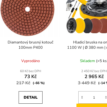
p
r
o
d
u
k
t
Diamantový brusný kotouč
Hladicí bruska na o
100mm P400
1100 W | Ø 380 mm | 
ů
otáček
Vyprodáno
Skladem
(>5 ks
60 Kč bez DPH
2 450 Kč bez DPH
73 Kč
2 965 Kč
217 Kč
3 449 Kč
(–66 %)
(–14 
DETAIL