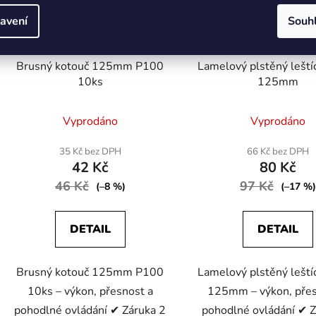
avení
Souh
Brusný kotouč 125mm P100
Lamelový plstěný leští
10ks
125mm
Průměrné
Průměr
Vyprodáno
Vyprodáno
hodnocení
hodnoc
produktu
produk
35 Kč bez DPH
66 Kč bez DPH
42 Kč
80 Kč
je
je
46 Kč
5,0
97 Kč
4,3
(–8 %)
(–17 %)
z
z
5
5
DETAIL
DETAIL
hvězdiček.
hvězdič
Brusný kotouč 125mm P100
Lamelový plstěný leští
10ks – výkon, přesnost a
125mm – výkon, přes
pohodlné ovládání ✔ Záruka 2
pohodlné ovládání ✔ Z