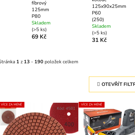
fíbrový
125x90x25mm
125mm
P60
P80
(250)
Skladem
Skladem
(>5 ks)
(>5 ks)
69 Kč
31 Kč
Stránka
1
z
13
-
190
položek celkem
OTEVŘÍT FILT
V
VÍCE ZA MÉNĚ
VÍCE ZA MÉNĚ
ý
Kód:
4581
p
s