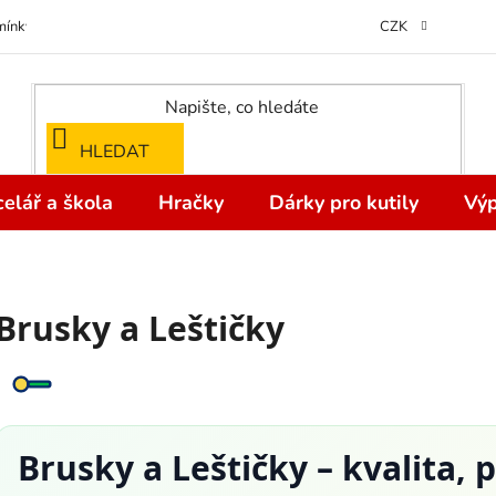
ínky ochrany osobních údajů
Odstoupení od kupní smlouvy do 14 dní
CZK
HLEDAT
elář a škola
Hračky
Dárky pro kutily
Výp
Brusky a Leštičky
Brusky a Leštičky – kvalita, p