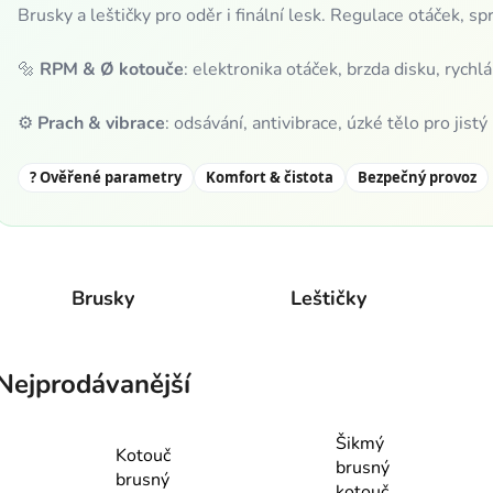
Brusky a leštičky pro oděr i finální lesk. Regulace otáček, sp
🔩
RPM & Ø kotouče
: elektronika otáček, brzda disku, rychlá
⚙️
Prach & vibrace
: odsávání, antivibrace, úzké tělo pro jistý
? Ověřené parametry
Komfort & čistota
Bezpečný provoz
Brusky
Leštičky
Nejprodávanější
Šikmý
Kotouč
brusný
brusný
kotouč