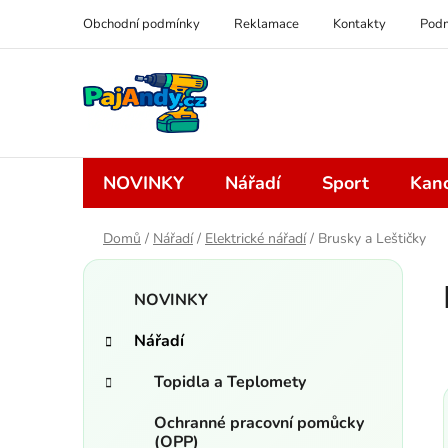
Přejít
Obchodní podmínky
Reklamace
Kontakty
Podm
na
obsah
NOVINKY
Nářadí
Sport
Kanc
Domů
/
Nářadí
/
Elektrické nářadí
/
Brusky a Leštičky
P
K
Přeskočit
o
NOVINKY
a
kategorie
s
t
Nářadí
t
e
r
g
Topidla a Teplomety
a
o
r
n
Ochranné pracovní pomůcky
i
(OPP)