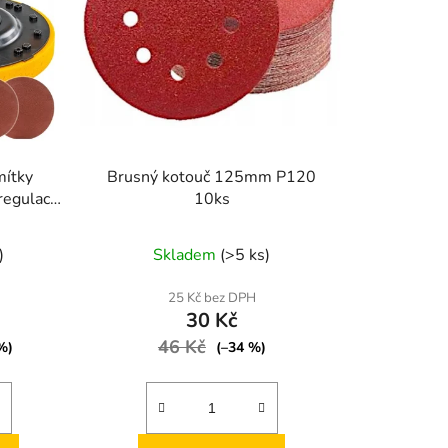
u
k
t
ů
mítky
Brusný kotouč 125mm P120
regulace
10ks
Průměrné
)
Skladem
(>5 ks)
hodnocení
produktu
25 Kč bez DPH
30 Kč
je
46 Kč
5,0
%)
(–34 %)
z
5
hvězdiček.