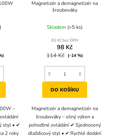
 1100W
Magnetizér a demagnetizér na
šroubováky
né
)
Skladem
(>5 ks)
ení
tu
81 Kč bez DPH
98 Kč
114 Kč
%)
(–14 %)
ek.
DO KOŠÍKU
1100W –
Magnetizér a demagnetizér na
 ovládání
šroubováky – silný výkon a
 styl • ✔
pohodlné ovládání ✔ Sjednocený
ka 2 roky
dlaždicový styl • ✔ Rychlé dodání