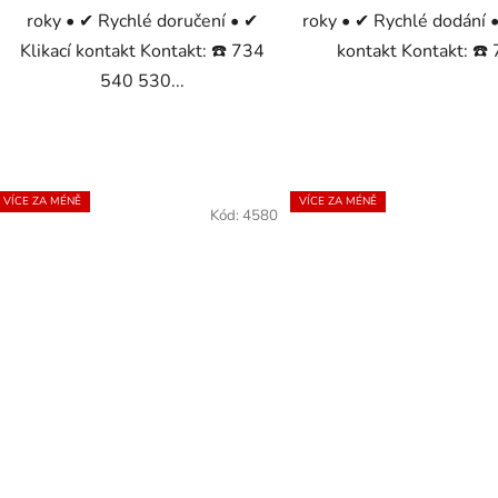
roky • ✔ Rychlé doručení • ✔
roky • ✔ Rychlé dodání •
Klikací kontakt Kontakt: ☎️ 734
kontakt Kontakt: ☎️ 
540 530...
VÍCE ZA MÉNĚ
VÍCE ZA MÉNĚ
Kód:
4580