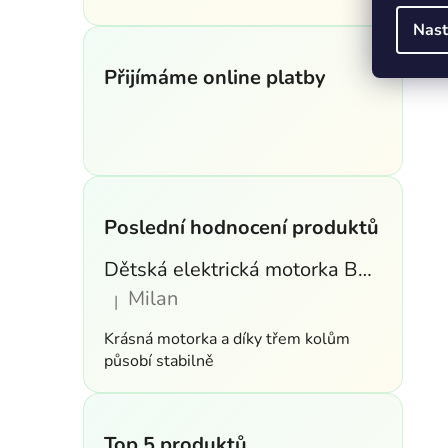
Nast
Přijímáme online platby
Poslední hodnocení produktů
Dětská elektrická motorka BMW S1000RR 6V – modrá
Milan
|
Hodnocení produktu je 5 z 5 hvězdiček.
Krásná motorka a díky třem kolům
působí stabilně
Top 5 produktů