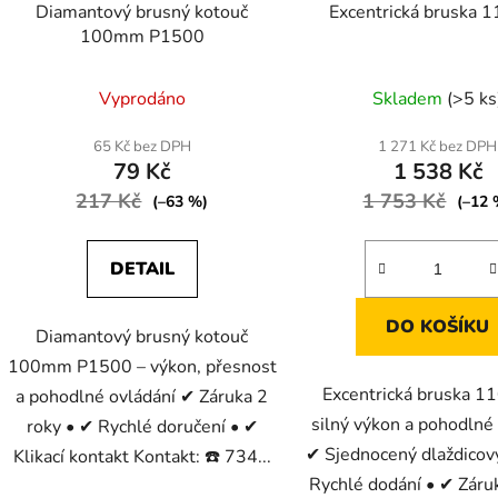
Diamantový brusný kotouč
Excentrická bruska
100mm P1500
Průměrné
Průměr
Vyprodáno
Skladem
(>5 ks
hodnocení
hodnoc
produktu
produk
65 Kč bez DPH
1 271 Kč bez DPH
79 Kč
1 538 Kč
je
je
217 Kč
4,0
1 753 Kč
5,0
(–63 %)
(–12 
z
z
5
5
DETAIL
hvězdiček.
hvězdič
DO KOŠÍKU
Diamantový brusný kotouč
100mm P1500 – výkon, přesnost
Excentrická bruska 
a pohodlné ovládání ✔ Záruka 2
silný výkon a pohodlné
roky • ✔ Rychlé doručení • ✔
✔ Sjednocený dlaždicový
Klikací kontakt Kontakt: ☎️ 734...
Rychlé dodání • ✔ Záru