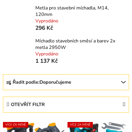
Metla pro stavební míchadla, M14,
120mm
Vyprodáno
296 Kč
Míchadlo stavebních směsí a barev 2x
metla 2950W
Vyprodáno
1 137 Kč
Ř
Řadit podle:
Doporučujeme
a
z
e
OTEVŘÍT FILTR
n
í
V
p
VÍCE ZA MÉNĚ
VÍCE ZA MÉNĚ
ý
r