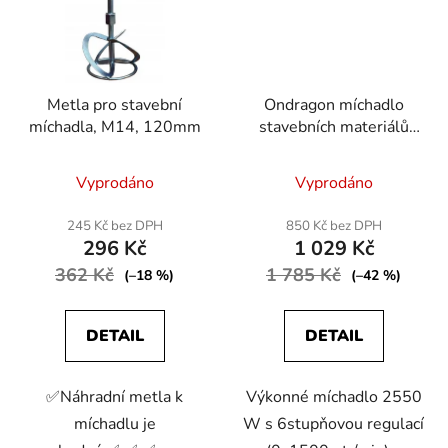
Metla pro stavební
Ondragon míchadlo
míchadla, M14, 120mm
stavebních materiálů
2550 W s regulací
Průměrné
otáček, závit M14
Vyprodáno
Vyprodáno
hodnocení
produktu
245 Kč bez DPH
850 Kč bez DPH
296 Kč
1 029 Kč
je
362 Kč
1 785 Kč
3,1
(–18 %)
(–42 %)
z
5
DETAIL
DETAIL
hvězdiček.
✅Náhradní metla k
Výkonné míchadlo 2550
míchadlu je
W s 6stupňovou regulací