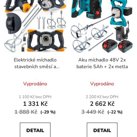
p
o
i
d
s
u
p
k
r
t
o
ů
d
Elektrické míchadlo
Aku míchadlo 48V 2x
u
stavebních směsí a
baterie 5Ah + 2x metla
k
barev 3150 W 2x metla
t
Vyprodáno
Vyprodáno
ů
1 100 Kč bez DPH
2 200 Kč bez DPH
1 331 Kč
2 662 Kč
1 888 Kč
3 449 Kč
(–29 %)
(–22 %)
DETAIL
DETAIL