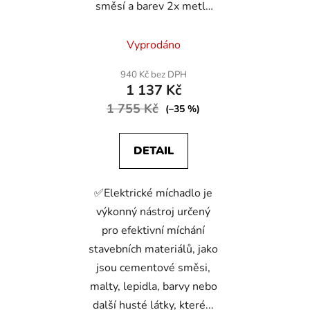
směsí a barev 2x metla
2950W
Průměrné
Vyprodáno
hodnocení
produktu
940 Kč bez DPH
1 137 Kč
je
1 755 Kč
4,0
(–35 %)
z
5
DETAIL
hvězdiček.
✅Elektrické míchadlo je
výkonný nástroj určený
pro efektivní míchání
stavebních materiálů, jako
jsou cementové směsi,
malty, lepidla, barvy nebo
další husté látky, které...