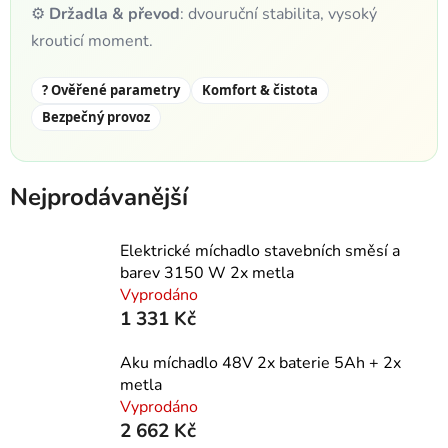
⚙️
Držadla & převod
: dvouruční stabilita, vysoký
krouticí moment.
? Ověřené parametry
Komfort & čistota
Bezpečný provoz
Nejprodávanější
Elektrické míchadlo stavebních směsí a
barev 3150 W 2x metla
Vyprodáno
1 331 Kč
Aku míchadlo 48V 2x baterie 5Ah + 2x
metla
Vyprodáno
2 662 Kč