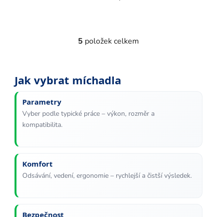
5
položek celkem
O
v
l
á
Jak vybrat míchadla
d
a
Parametry
c
Vyber podle typické práce – výkon, rozměr a
í
kompatibilita.
p
r
v
k
Komfort
y
Odsávání, vedení, ergonomie – rychlejší a čistší výsledek.
v
ý
p
Bezpečnost
i