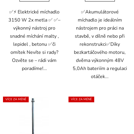
✅⚡ Elektrické míchadlo
✅Akumulátorové
3150 W 2x metla ✅ ✅–
míchadlo je ideálním
výkonný nástroj pro
nástrojem pro práci na
snadné míchání malty ,
stavbě, v dílně nebo při
lepidel , betonu ✅či
rekonstrukci✅Díky
omítek Nevíte si rady?
bezkartáčového motoru,
Ozvěte se – rádi vám
dvěma výkonným 48V
poradíme!...
5,0Ah bateriím a regulaci
otáček...
VÍCE ZA MÉNĚ
VÍCE ZA MÉNĚ