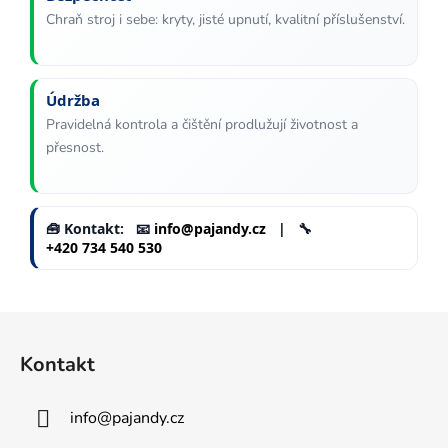
s
Chraň stroj i sebe: kryty, jisté upnutí, kvalitní příslušenství.
u
Údržba
Pravidelná kontrola a čištění prodlužují životnost a
přesnost.
🧰 Kontakt: 📧
info@pajandy.cz
| 🔧
+420 734 540 530
Z
á
Kontakt
p
a
info
@
pajandy.cz
t