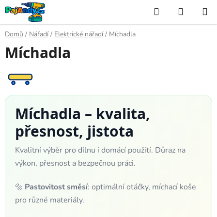
Přejít
Hledat
NÁKUP
na
KOŠÍK
obsah
Domů
/
Nářadí
/
Elektrické nářadí
/
Míchadla
Míchadla
Míchadla – kvalita,
přesnost, jistota
Kvalitní výběr pro dílnu i domácí použití. Důraz na
výkon, přesnost a bezpečnou práci.
🔩
Pastovitost směsí
: optimální otáčky, míchací koše
pro různé materiály.