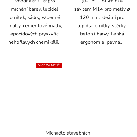
vhodná ✅ ✅ ✅pro
(0–1500 ot./min) a
míchání barev, lepidel,
závitem M14 pro metly ⌀
omítek, sádry, vápenné
120 mm. Ideální pro
malty, cementové malty,
lepidla, omítky, stěrky,
epoxidových pryskyřic,
beton i barvy. Lehká
nehořlavých chemikálií...
ergonomie, pevná...
VÍCE ZA MÉNĚ
Míchadlo stavebních