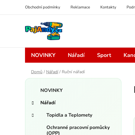
Přejít
Obchodní podmínky
Reklamace
Kontakty
Podm
na
obsah
NOVINKY
Nářadí
Sport
Kanc
Domů
/
Nářadí
/
Ruční nářadí
P
K
Přeskočit
o
NOVINKY
a
kategorie
s
t
Nářadí
t
e
r
g
Topidla a Teplomety
a
o
r
n
Ochranné pracovní pomůcky
i
(OPP)