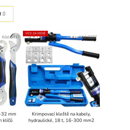
z
e
R
n
í
p
VÍCE ZA MÉNĚ
Kód:
5337
Kód:
2287
r
o
d
u
k
t
ů
9-32 mm
Krimpovací kleště na kabely,
 klíčů
hydraulické, 18 t, 16-300 mm2