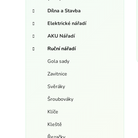
n
e
í
Dílna a Stavba
p
Elektrické nářadí
a
n
AKU Nářadí
e
l
Ruční nářadí
Gola sady
Zavitnice
Svěráky
Šroubováky
Klíče
Kleště
Řezačky