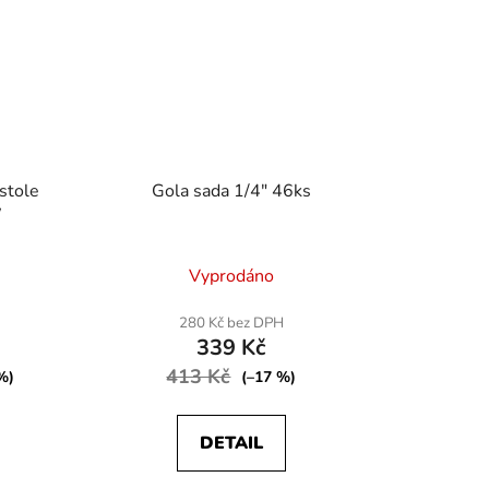
istole
Gola sada 1/4" 46ks
W
né
Vyprodáno
ení
tu
280 Kč bez DPH
339 Kč
413 Kč
%)
(–17 %)
DETAIL
ek.