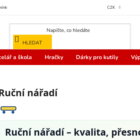
ínky ochrany osobních údajů
Odstoupení od kupní smlouvy do 14 dní
CZK
HLEDAT
elář a škola
Hračky
Dárky pro kutily
Výp
Ruční nářadí
Ruční nářadí – kvalita, přesno