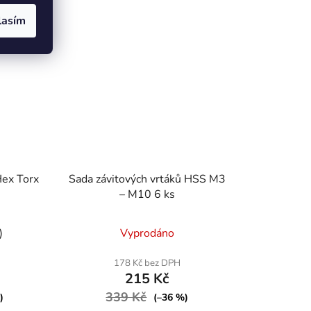
lasím
Hex Torx
Sada závitových vrtáků HSS M3
– M10 6 ks
)
Vyprodáno
178 Kč bez DPH
215 Kč
339 Kč
)
(–36 %)