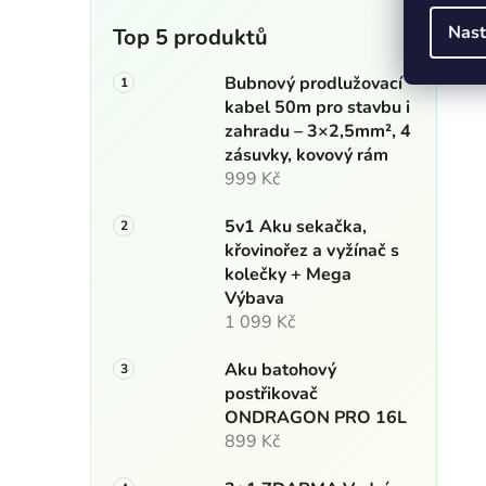
Nast
Top 5 produktů
Bubnový prodlužovací
kabel 50m pro stavbu i
zahradu – 3×2,5mm², 4
zásuvky, kovový rám
999 Kč
5v1 Aku sekačka,
křovinořez a vyžínač s
kolečky + Mega
Výbava
1 099 Kč
Aku batohový
postřikovač
ONDRAGON PRO 16L
899 Kč