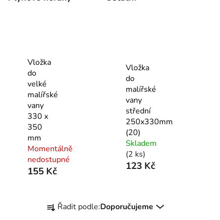
Vložka
Vložka
do
do
velké
malířské
malířské
vany
vany
střední
330 x
250x330mm
350
(20)
mm
Skladem
Momentálně
(2 ks)
nedostupné
123 Kč
155 Kč
Ř
Řadit podle:
Doporučujeme
a