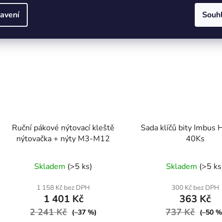
avení
Souh
Ruční pákové nýtovací kleště
Sada klíčů bity Imbus 
nýtovačka + nýty M3-M12
40Ks
Skladem
(>5 ks)
Skladem
(>5 ks
1 158 Kč bez DPH
300 Kč bez DPH
1 401 Kč
363 Kč
2 241 Kč
737 Kč
(–37 %)
(–50 %