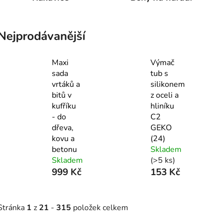
Nejprodávanější
Maxi
Výmač
sada
tub s
vrtáků a
silikonem
bitů v
z oceli a
kufříku
hliníku
- do
C2
dřeva,
GEKO
kovu a
(24)
betonu
Skladem
Skladem
(>5 ks)
999 Kč
153 Kč
Stránka
1
z
21
-
315
položek celkem