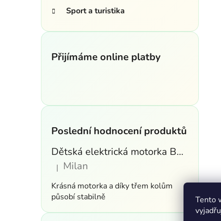
Sport a turistika
Přijímáme online platby
Poslední hodnocení produktů
Dětská elektrická motorka BMW S1000RR 6V – modrá
Milan
|
Hodnocení produktu je 5 z 5 hvězdiček.
Krásná motorka a díky třem kolům
působí stabilně
Tento 
vyjadřu