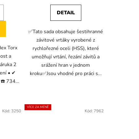
DETAIL
✅Tato sada obsahuje šestihranné
závitové vrtáky vyrobené z
Hex Torx
rychlořezné oceli (HSS), které
ost a
umožňují vrtání, řezání závitů a
áruka 2
srážení hran v jednom
ení • ✔
kroku✅Jsou vhodné pro práci s...
 ☎️ 734...
VÍCE ZA MÉNĚ
Kód:
3250
Kód:
7962