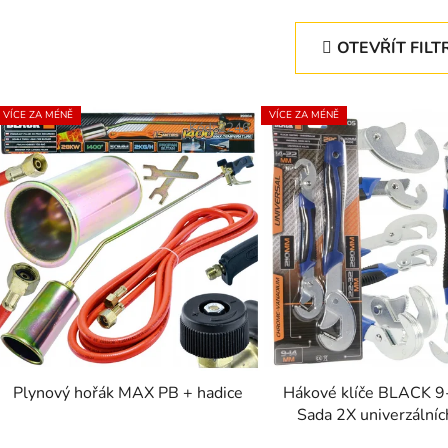
OTEVŘÍT FILT
V
VÍCE ZA MÉNĚ
VÍCE ZA MÉNĚ
ý
Kód:
2246
p
s
p
r
o
d
u
k
t
Plynový hořák MAX PB + hadice
Hákové klíče BLACK 
Sada 2X univerzálních
ů