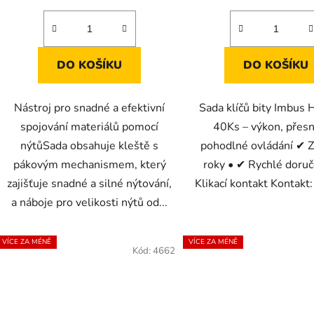
DO KOŠÍKU
DO KOŠÍKU
Nástroj pro snadné a efektivní
Sada klíčů bity Imbus 
spojování materiálů pomocí
40Ks – výkon, přesn
nýtůSada obsahuje kleště s
pohodlné ovládání ✔ Z
pákovým mechanismem, který
roky • ✔ Rychlé doruč
zajišťuje snadné a silné nýtování,
Klikací kontakt Kontakt:
a náboje pro velikosti nýtů od...
VÍCE ZA MÉNĚ
VÍCE ZA MÉNĚ
Kód:
4662