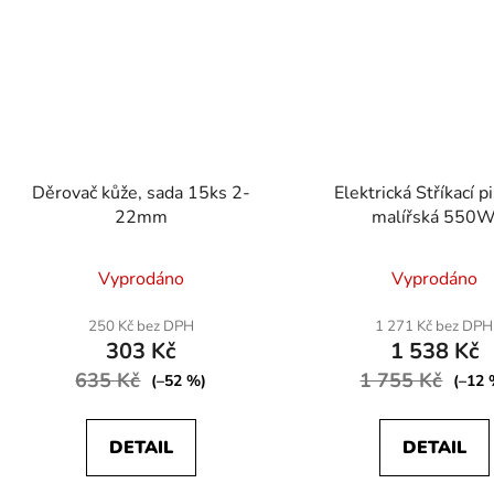
Děrovač kůže, sada 15ks 2-
Elektrická Stříkací p
22mm
malířská 550
Průměr
Vyprodáno
Vyprodáno
hodnoc
produk
250 Kč bez DPH
1 271 Kč bez DPH
303 Kč
1 538 Kč
je
635 Kč
1 755 Kč
5,0
(–52 %)
(–12 
z
5
DETAIL
DETAIL
hvězdič