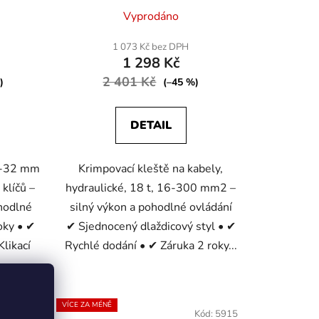
Vyprodáno
1 073 Kč bez DPH
1 298 Kč
2 401 Kč
)
(–45 %)
DETAIL
9-32 mm
Krimpovací kleště na kabely,
klíčů –
hydraulické, 18 t, 16-300 mm2 –
hodlné
silný výkon a pohodlné ovládání
oky • ✔
✔ Sjednocený dlaždicový styl • ✔
likací
Rychlé dodání • ✔ Záruka 2 roky...
VÍCE ZA MÉNĚ
Kód:
812
Kód:
5915