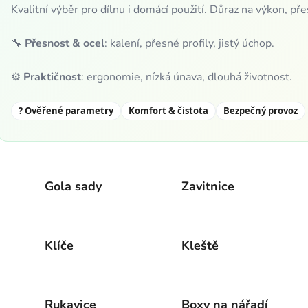
Kvalitní výběr pro dílnu i domácí použití. Důraz na výkon, př
🔧
Přesnost & ocel
: kalení, přesné profily, jistý úchop.
⚙️
Praktičnost
: ergonomie, nízká únava, dlouhá životnost.
? Ověřené parametry
Komfort & čistota
Bezpečný provoz
Gola sady
Zavitnice
Klíče
Kleště
Rukavice
Boxy na nářadí