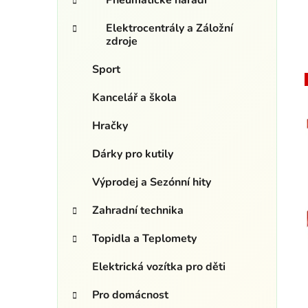
Pneumatické nářadí
Elektrocentrály a Záložní
zdroje
Sport
Kancelář a škola
i
Hračky
Dárky pro kutily
Výprodej a Sezónní hity
Zahradní technika
Topidla a Teplomety
Elektrická vozítka pro děti
Pro domácnost