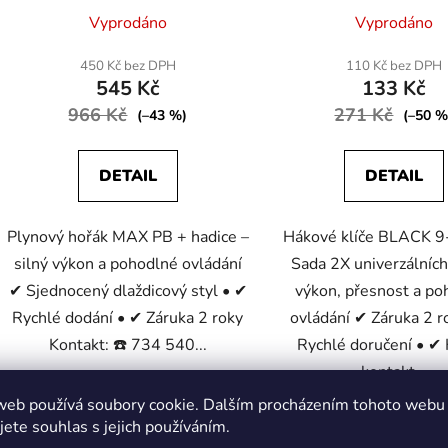
Průměrné
Vyprodáno
Vyprodáno
hodnocení
produktu
450 Kč bez DPH
110 Kč bez DPH
545 Kč
133 Kč
je
966 Kč
3,0
271 Kč
(–43 %)
(–50 %
z
5
DETAIL
DETAIL
hvězdiček.
Plynový hořák MAX PB + hadice –
Hákové klíče BLACK 
silný výkon a pohodlné ovládání
Sada 2X univerzálních 
✔ Sjednocený dlaždicový styl • ✔
výkon, přesnost a po
Rychlé dodání • ✔ Záruka 2 roky
ovládání ✔ Záruka 2 r
Kontakt: ☎️ 734 540...
Rychlé doručení • ✔ K
kontakt...
web používá soubory cookie. Dalším procházením tohoto webu
jete souhlas s jejich používáním.
VÍCE ZA MÉNĚ
VÍCE ZA MÉNĚ
Kód:
4236