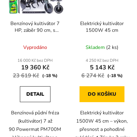
Benzínový kultivátor 7
Elektrický kultivátor
HP, záběr 90 cm, s
1500W 45 cm
pluhem
Vyprodáno
Skladem
(2 ks)
16 000 Kč bez DPH
4 250 Kč bez DPH
19 360 Kč
5 143 Kč
23 619 Kč
6 274 Kč
(–18 %)
(–18 %)
DETAIL
DO KOŠÍKU
Benzínová půdní fréza
Elektrický kultivátor
(kultivátor) 7 až
1500W 45 cm – výkon,
90 Powermat PM700M
přesnost a pohodlné