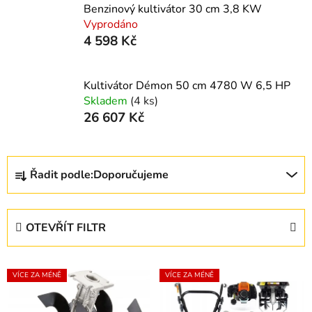
Benzinový kultivátor 30 cm 3,8 KW
Vyprodáno
4 598 Kč
Kultivátor Démon 50 cm 4780 W 6,5 HP
Skladem
(4 ks)
26 607 Kč
Ř
Řadit podle:
Doporučujeme
a
z
e
OTEVŘÍT FILTR
n
í
V
p
VÍCE ZA MÉNĚ
VÍCE ZA MÉNĚ
ý
r
p
o