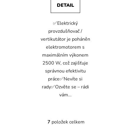
5
DETAIL
hvězdiček.
✅Elektrický
provzdušňovač /
vertikutátor je poháněn
elektromotorem s
maximálním výkonem
2500 W, což zajišťuje
správnou efektivitu
práce✅Nevíte si
rady✅Ozvěte se – rádi
vám...
7
položek celkem
O
v