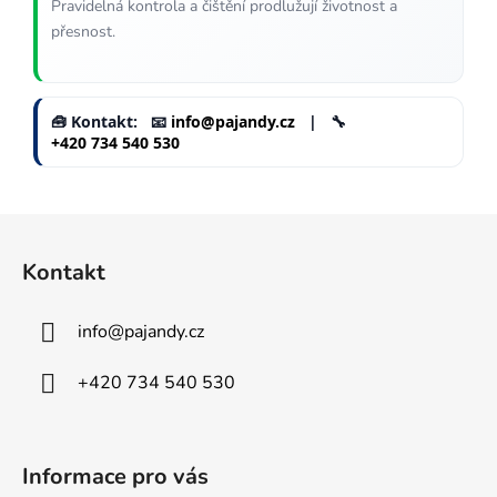
Pravidelná kontrola a čištění prodlužují životnost a
přesnost.
🧰 Kontakt: 📧
info@pajandy.cz
| 🔧
+420 734 540 530
Z
á
Kontakt
p
a
info
@
pajandy.cz
t
í
+420 734 540 530
Informace pro vás