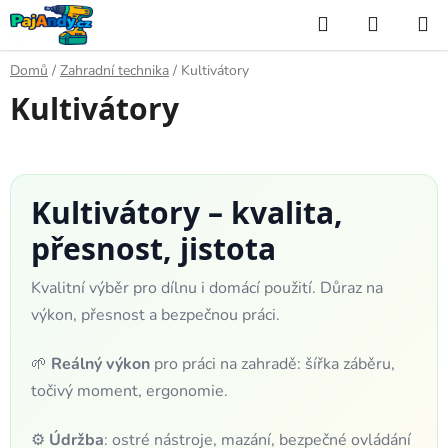
Přejít
Hledat
NÁKUP
na
KOŠÍK
obsah
Domů
/
Zahradní technika
/
Kultivátory
Kultivátory
Kultivátory – kvalita,
přesnost, jistota
Kvalitní výběr pro dílnu i domácí použití. Důraz na
výkon, přesnost a bezpečnou práci.
🌱
Reálný výkon
pro práci na zahradě: šířka záběru,
točivý moment, ergonomie.
⚙️
Údržba
: ostré nástroje, mazání, bezpečné ovládání