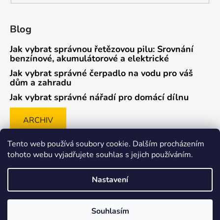
Blog
Jak vybrat správnou řetězovou pilu: Srovnání
benzínové, akumulátorové a elektrické
Jak vybrat správné čerpadlo na vodu pro váš
dům a zahradu
Jak vybrat správné nářadí pro domácí dílnu
ARCHIV
Tento web používá soubory cookie. Dalším procházením
tohoto webu vyjadřujete souhlas s jejich používáním.
Způsob ověřování recenzí
Nastavení
Souhlasím
Vytvořil Shoptet