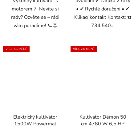
Výkonný kultivátor s
ovládání ✔ Záruka 2 roky
motorem 7 Nevíte si
• ✔ Rychlé doručení • ✔
rady? Ozvěte se – rádi
Klikací kontakt Kontakt: ☎️
vám poradíme! 📞😊
734 540...
VÍCE ZA MÉNĚ
VÍCE ZA MÉNĚ
Elektrický kultivátor
Kultivátor Démon 50
1500W Powermat
cm 4780 W 6,5 HP