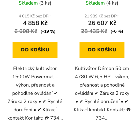
Skladem
(3 ks)
Skladem
(4 ks)
4 015 Kč bez DPH
21 989 Kč bez DPH
4 858 Kč
26 607 Kč
6 008 Kč
28 435 Kč
(–19 %)
(–6 %)
DO KOŠÍKU
DO KOŠÍKU
Elektrický kultivátor
Kultivátor Démon 50 cm
1500W Powermat –
4780 W 6,5 HP – výkon,
výkon, přesnost a
přesnost a pohodlné
pohodlné ovládání ✔
ovládání ✔ Záruka 2 roky
Záruka 2 roky • ✔ Rychlé
• ✔ Rychlé doručení • ✔
doručení • ✔ Klikací
Klikací kontakt Kontakt: ☎️
kontakt Kontakt: ☎️ 734...
734...