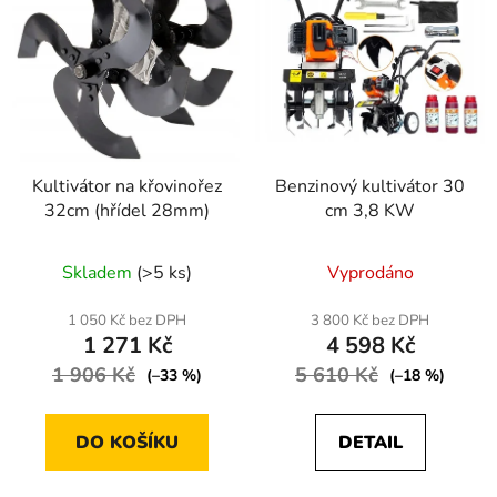
i
d
s
u
p
k
r
t
o
ů
d
Kultivátor na křovinořez
Benzinový kultivátor 30
u
32cm (hřídel 28mm)
cm 3,8 KW
k
t
Průměrné
Skladem
(>5 ks)
Vyprodáno
ů
hodnocení
produktu
1 050 Kč bez DPH
3 800 Kč bez DPH
1 271 Kč
4 598 Kč
je
1 906 Kč
4,0
5 610 Kč
(–33 %)
(–18 %)
z
5
DO KOŠÍKU
DETAIL
hvězdiček.