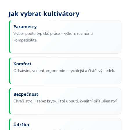
l
á
Jak vybrat kultivátory
d
a
Parametry
c
Vyber podle typické práce – výkon, rozměr a
í
kompatibilita.
p
r
v
k
Komfort
y
Odsávání, vedení, ergonomie – rychlejší a čistší výsledek.
v
ý
p
Bezpečnost
i
s
Chraň stroj i sebe: kryty, jisté upnutí, kvalitní příslušenství.
u
Údržba