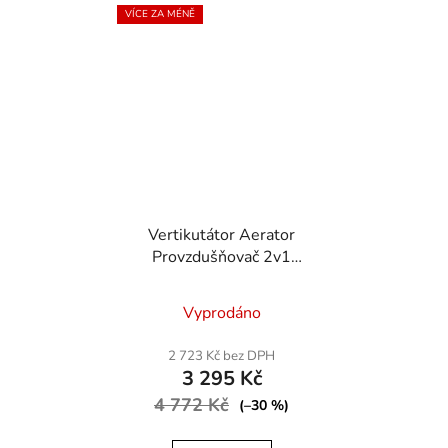
VÍCE ZA MÉNĚ
Vertikutátor Aerator
Provzdušňovač 2v1
2400W
Průměrné
Vyprodáno
hodnocení
produktu
2 723 Kč bez DPH
3 295 Kč
je
4 772 Kč
4,3
(–30 %)
z