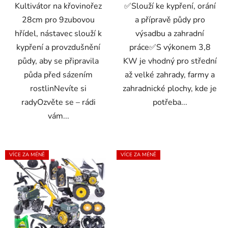
Kultivátor na křovinořez
✅Slouží ke kypření, orání
28cm pro 9zubovou
a přípravě půdy pro
hřídel, nástavec slouží k
výsadbu a zahradní
kypření a provzdušnění
práce✅S výkonem 3,8
půdy, aby se připravila
KW je vhodný pro střední
půda před sázením
až velké zahrady, farmy a
rostlinNevíte si
zahradnické plochy, kde je
radyOzvěte se – rádi
potřeba...
vám...
VÍCE ZA MÉNĚ
VÍCE ZA MÉNĚ