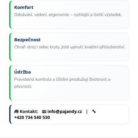
ý
Komfort
p
Odsávání, vedení, ergonomie – rychlejší a čistší výsledek.
i
s
u
Bezpečnost
Chraň stroj i sebe: kryty, jisté upnutí, kvalitní příslušenství.
Údržba
Pravidelná kontrola a čištění prodlužují životnost a
přesnost.
🧰 Kontakt: 📧
info@pajandy.cz
| 🔧
+420 734 540 530