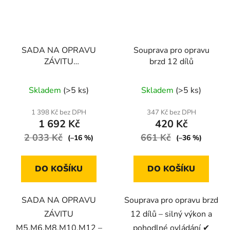
SADA NA OPRAVU
Souprava pro opravu
ZÁVITU
brzd 12 dílů
M5,M6,M8,M10,M12
Průměrné
Skladem
(>5 ks)
Skladem
(>5 ks)
hodnocení
produktu
1 398 Kč bez DPH
347 Kč bez DPH
1 692 Kč
420 Kč
je
2 033 Kč
661 Kč
3,5
(–16 %)
(–36 %)
z
5
DO KOŠÍKU
DO KOŠÍKU
hvězdiček.
SADA NA OPRAVU
Souprava pro opravu brzd
ZÁVITU
12 dílů – silný výkon a
M5,M6,M8,M10,M12 –
pohodlné ovládání ✔