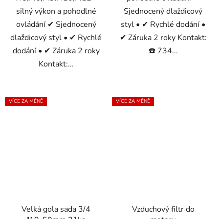
silný výkon a pohodlné
Sjednocený dlaždicový
ovládání ✔ Sjednocený
styl • ✔ Rychlé dodání •
dlaždicový styl • ✔ Rychlé
✔ Záruka 2 roky Kontakt:
dodání • ✔ Záruka 2 roky
☎️ 734...
Kontakt:...
VÍCE ZA MÉNĚ
VÍCE ZA MÉNĚ
Velká gola sada 3/4
Vzduchový filtr do