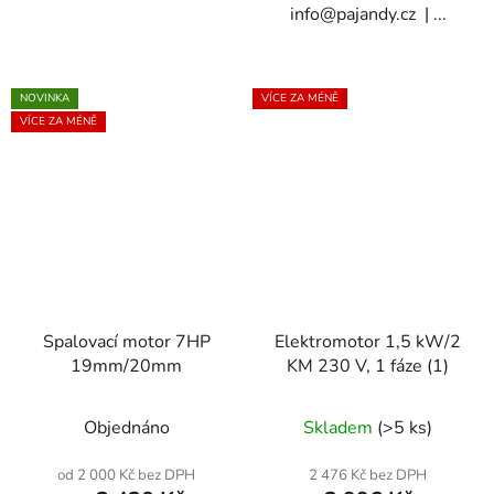
info@pajandy.cz | ...
NOVINKA
VÍCE ZA MÉNĚ
VÍCE ZA MÉNĚ
Spalovací motor 7HP
Elektromotor 1,5 kW/2
19mm/20mm
KM 230 V, 1 fáze (1)
Průměrné
Objednáno
Skladem
(>5 ks)
hodnocení
produktu
od 2 000 Kč bez DPH
2 476 Kč bez DPH