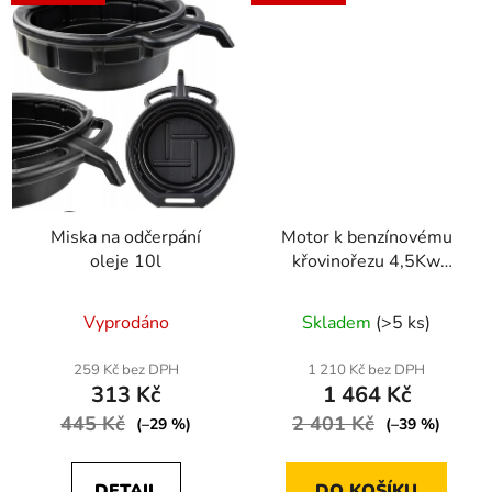
Miska na odčerpání
Motor k benzínovému
oleje 10l
křovinořezu 4,5Kw
255/460mm
Průměrné
Průměrné
Vyprodáno
Skladem
(>5 ks)
hodnocení
hodnocení
produktu
produktu
259 Kč bez DPH
1 210 Kč bez DPH
313 Kč
1 464 Kč
je
je
445 Kč
3,0
2 401 Kč
5,0
(–29 %)
(–39 %)
z
z
5
5
DETAIL
DO KOŠÍKU