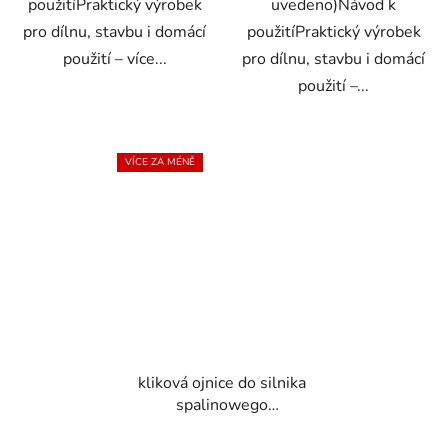
použitíPraktický výrobek
uvedeno)Návod k
pro dílnu, stavbu i domácí
použitíPraktický výrobek
použití – více...
pro dílnu, stavbu i domácí
použití –...
VÍCE ZA MÉNĚ
kliková ojnice do silnika
spalinowego
13Hp(G80251)