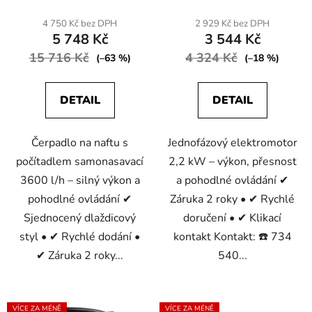
4 750 Kč bez DPH
2 929 Kč bez DPH
5 748 Kč
3 544 Kč
15 716 Kč
4 324 Kč
(–63 %)
(–18 %)
DETAIL
DETAIL
Čerpadlo na naftu s
Jednofázový elektromotor
počítadlem samonasavací
2,2 kW – výkon, přesnost
3600 l/h – silný výkon a
a pohodlné ovládání ✔
pohodlné ovládání ✔
Záruka 2 roky • ✔ Rychlé
Sjednocený dlaždicový
doručení • ✔ Klikací
styl • ✔ Rychlé dodání •
kontakt Kontakt: ☎️ 734
✔ Záruka 2 roky...
540...
VÍCE ZA MÉNĚ
VÍCE ZA MÉNĚ