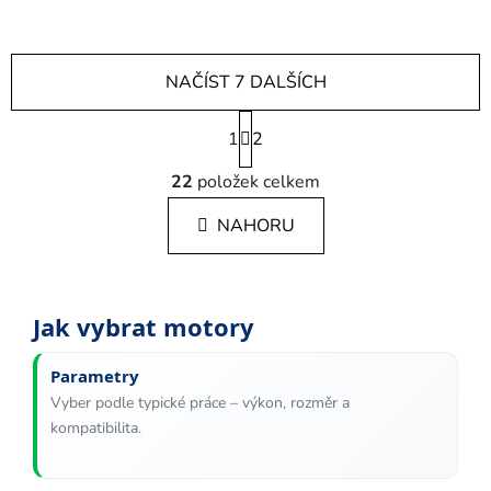
NAČÍST 7 DALŠÍCH
S
1
t
2
r
O
á
22
položek celkem
v
n
l
k
NAHORU
á
o
d
v
a
á
c
n
Jak vybrat motory
í
í
p
Parametry
r
v
Vyber podle typické práce – výkon, rozměr a
k
kompatibilita.
y
v