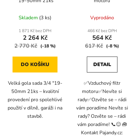
"19-50mm 21ks
motoru
Skladem
(3 ks)
Vyprodáno
1 871 Kč bez DPH
466 Kč bez DPH
2 264 Kč
564 Kč
2 770 Kč
617 Kč
(–18 %)
(–8 %)
DO KOŠÍKU
DETAIL
Velká gola sada 3/4 "19-
✅Vzduchový filtr
50mm 21ks – kvalitní
motoru✅Nevíte si
provedení pro spolehlivé
rady✅Ozvěte se – rádi
použití v dílně, garáži i na
vám poradíme Nevíte si
stavbě.
rady? Ozvěte se – rádi
vám poradíme! 📞😊 🧰
Kontakt Pajandy.cz: