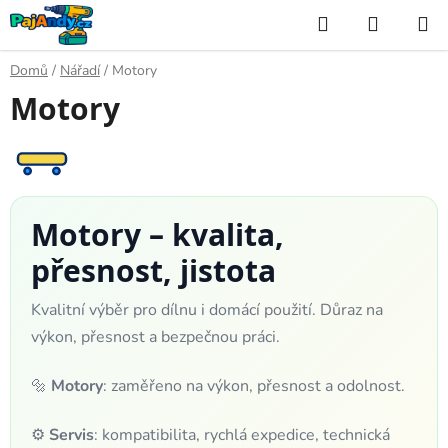
Přejít
Hledat
NÁKUP
na
KOŠÍK
obsah
Domů
/
Nářadí
/
Motory
Motory
Motory – kvalita,
přesnost, jistota
Kvalitní výběr pro dílnu i domácí použití. Důraz na
výkon, přesnost a bezpečnou práci.
🔩
Motory
: zaměřeno na výkon, přesnost a odolnost.
⚙️
Servis
: kompatibilita, rychlá expedice, technická