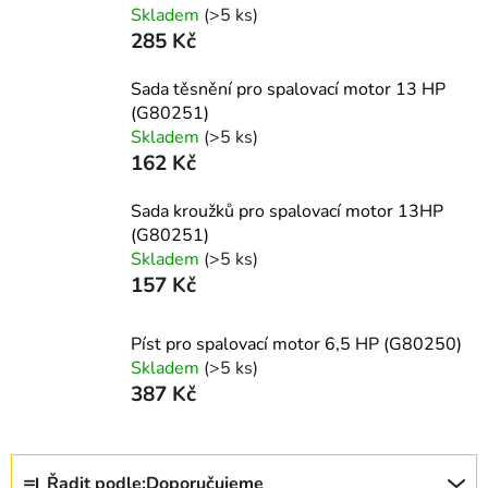
Skladem
(>5 ks)
285 Kč
Sada těsnění pro spalovací motor 13 HP
(G80251)
Skladem
(>5 ks)
162 Kč
Sada kroužků pro spalovací motor 13HP
(G80251)
Skladem
(>5 ks)
157 Kč
Píst pro spalovací motor 6,5 HP (G80250)
Skladem
(>5 ks)
387 Kč
Ř
Řadit podle:
Doporučujeme