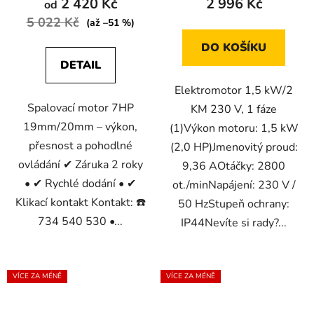
2 420 Kč
2 996 Kč
je
od
5 022 Kč
5,0
(až –51 %)
z
DO KOŠÍKU
5
DETAIL
hvězdiček.
Elektromotor 1,5 kW/2
Spalovací motor 7HP
KM 230 V, 1 fáze
19mm/20mm – výkon,
(1)Výkon motoru: 1,5 kW
přesnost a pohodlné
(2,0 HP)Jmenovitý proud:
ovládání ✔ Záruka 2 roky
9,36 AOtáčky: 2800
• ✔ Rychlé dodání • ✔
ot./minNapájení: 230 V /
Klikací kontakt Kontakt: ☎️
50 HzStupeň ochrany:
734 540 530 •...
IP44Nevíte si rady?...
VÍCE ZA MÉNĚ
VÍCE ZA MÉNĚ