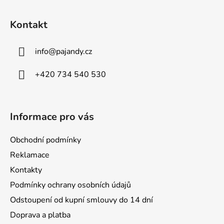
Z
á
Kontakt
p
a
info
@
pajandy.cz
t
í
+420 734 540 530
Informace pro vás
Obchodní podmínky
Reklamace
Kontakty
Podmínky ochrany osobních údajů
Odstoupení od kupní smlouvy do 14 dní
Doprava a platba