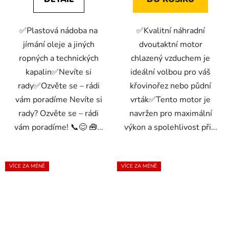
hvězdiček.
hvězdiček.
✅Plastová nádoba na
✅Kvalitní náhradní
jímání oleje a jiných
dvoutaktní motor
ropných a technických
chlazený vzduchem je
kapalin✅Nevíte si
ideální volbou pro váš
rady✅Ozvěte se – rádi
křovinořez nebo půdní
vám poradíme Nevíte si
vrták✅Tento motor je
rady? Ozvěte se – rádi
navržen pro maximální
vám poradíme! 📞😊 🧰...
výkon a spolehlivost při...
VÍCE ZA MÉNĚ
VÍCE ZA MÉNĚ