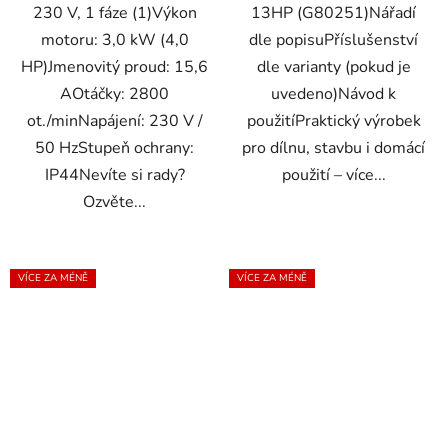
230 V, 1 fáze (1)Výkon
13HP (G80251)Nářadí
motoru: 3,0 kW (4,0
dle popisuPříslušenství
HP)Jmenovitý proud: 15,6
dle varianty (pokud je
AOtáčky: 2800
uvedeno)Návod k
ot./minNapájení: 230 V /
použitíPraktický výrobek
50 HzStupeň ochrany:
pro dílnu, stavbu i domácí
IP44Nevíte si rady?
použití – více...
Ozvěte...
VÍCE ZA MÉNĚ
VÍCE ZA MÉNĚ