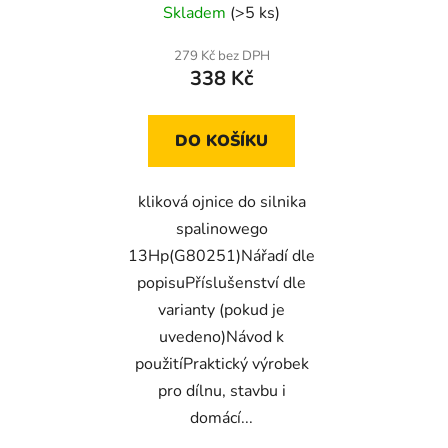
Skladem
(>5 ks)
279 Kč bez DPH
338 Kč
DO KOŠÍKU
kliková ojnice do silnika
spalinowego
13Hp(G80251)Nářadí dle
popisuPříslušenství dle
varianty (pokud je
uvedeno)Návod k
použitíPraktický výrobek
pro dílnu, stavbu i
domácí...