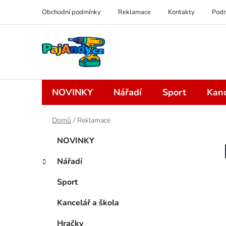
Přejít
Obchodní podmínky
Reklamace
Kontakty
Podm
na
obsah
NOVINKY
Nářadí
Sport
Kanc
Domů
/
Reklamace
P
K
Přeskočit
NOVINKY
a
kategorie
o
t
s
Nářadí
e
t
g
Sport
r
o
a
r
Kancelář a škola
i
n
e
Hračky