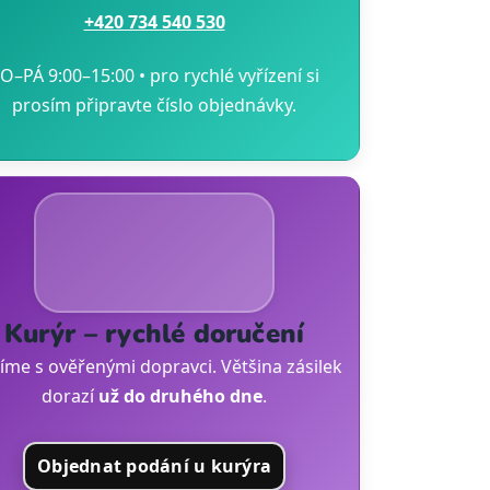
+420 734 540 530
O–PÁ 9:00–15:00 • pro rychlé vyřízení si
prosím připravte číslo objednávky.
Kurýr – rychlé doručení
íme s ověřenými dopravci. Většina zásilek
dorazí
už do druhého dne
.
Objednat podání u kurýra