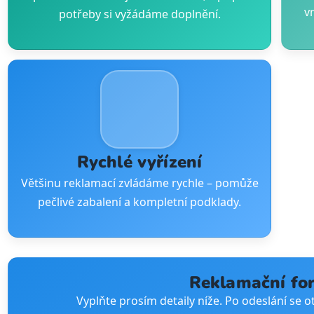
v
potřeby si vyžádáme doplnění.
Rychlé vyřízení
Většinu reklamací zvládáme rychle – pomůže
pečlivé zabalení a kompletní podklady.
Reklamační fo
Vyplňte prosím detaily níže. Po odeslání se o