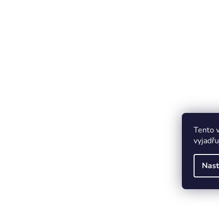
Tento 
vyjadřu
Nast