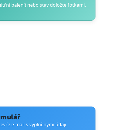
nitřní balení) nebo stav doložte fotkami.
rmulář
tevře e-mail s vyplněnými údaji.