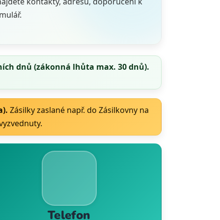
najdete kontakty, adresu, doporučení k
rmulář.
ních dnů
(zákonná lhůta max. 30 dnů).
).
Zásilky zaslané např. do Zásilkovny na
 vyzvednuty.
Telefon