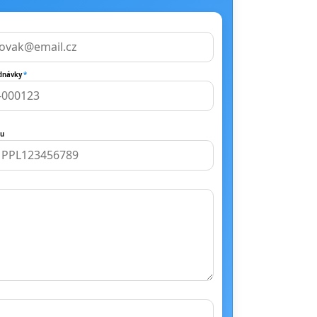
ednávky
*
ku