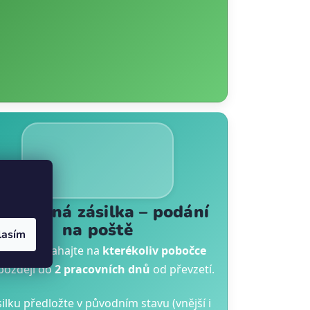
oškozená zásilka – podání
na poště
lasím
eklamaci zahajte na
kterékoliv pobočce
později do
2 pracovních dnů
od převzetí.
ilku předložte v původním stavu (vnější i