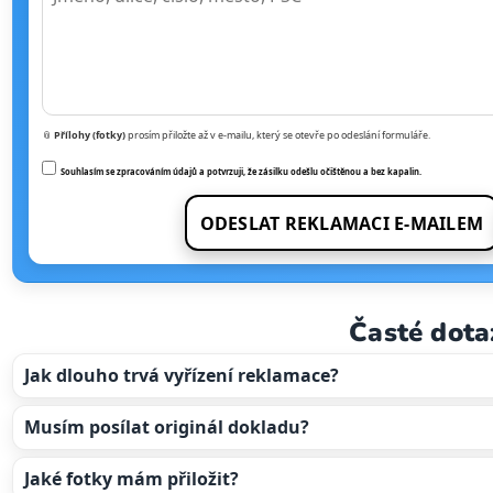
📎
Přílohy (fotky)
prosím přiložte až v e-mailu, který se otevře po odeslání formuláře.
Souhlasím se zpracováním údajů a potvrzuji, že zásilku odešlu
očištěnou a bez kapalin
.
ODESLAT REKLAMACI E-MAILEM
Časté dota
Jak dlouho trvá vyřízení reklamace?
Musím posílat originál dokladu?
Jaké fotky mám přiložit?