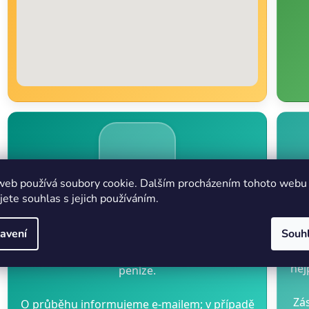
web používá soubory cookie. Dalším procházením tohoto webu
jete souhlas s jejich používáním.
P
Jak reklamaci zpracujeme
Po přijetí začíná běžet lhůta. Nejpozději do
30
avení
Souh
R
dnů
opravíme, vyměníme nebo vrátíme
nej
peníze.
Zás
O průběhu informujeme e-mailem; v případě