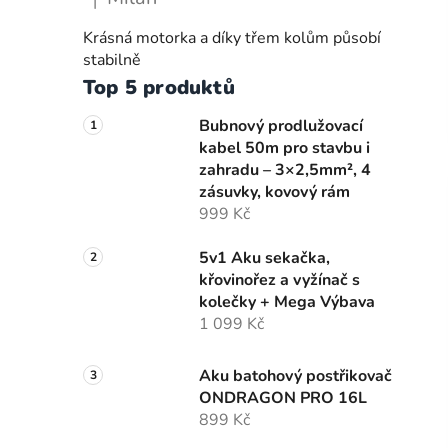
|
Hodnocení produktu je 5 z 5 hvězdiček.
Krásná motorka a díky třem kolům působí
stabilně
Top 5 produktů
Bubnový prodlužovací
kabel 50m pro stavbu i
zahradu – 3×2,5mm², 4
zásuvky, kovový rám
999 Kč
5v1 Aku sekačka,
křovinořez a vyžínač s
kolečky + Mega Výbava
1 099 Kč
Aku batohový postřikovač
ONDRAGON PRO 16L
899 Kč