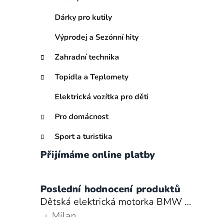
n
í
Dárky pro kutily
p
Výprodej a Sezónní hity
a
n
Zahradní technika
e
l
Topidla a Teplomety
Elektrická vozítka pro děti
Pro domácnost
Sport a turistika
Přijímáme online platby
Poslední hodnocení produktů
Dětská elektrická motorka BMW S1000RR 6V – modrá
Milan