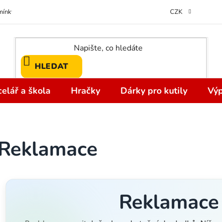
ínky ochrany osobních údajů
Odstoupení od kupní smlouvy do 14 dní
CZK
HLEDAT
elář a škola
Hračky
Dárky pro kutily
Výp
Reklamace
Reklamace 