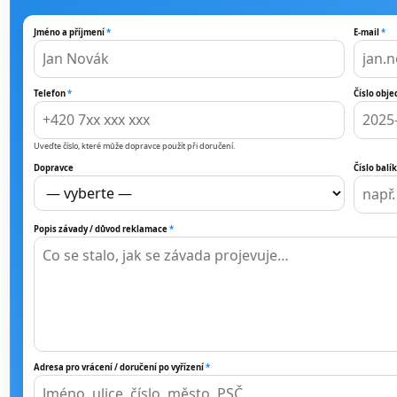
Jméno a příjmení
*
E-mail
*
Telefon
*
Číslo obj
Uveďte číslo, které může dopravce použít při doručení.
Dopravce
Číslo balí
Popis závady / důvod reklamace
*
Adresa pro vrácení / doručení po vyřízení
*