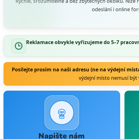
Rychle, srozumitelně a bez zbytečných okolků. Níže 
odeslání i online fo
Reklamace obvykle vyřizujeme
do 5–7 pracov
Posílejte prosím na naši adresu (ne na výdejní místa
výdejní místo nemusí být
Napište nám