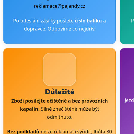
reklamace@pajandy.cz
Po odeslání zásilky pošlete
číslo balíku
a
P
dopravce. Odpovíme co nejdřív.
Důležité
Jezd
Zboží posílejte očištěné a bez provozních
kapalin.
Silně znečištěné může být
odmítnuto.
Bez podkladů
nelze reklamaci vyřídit; lhůta 30