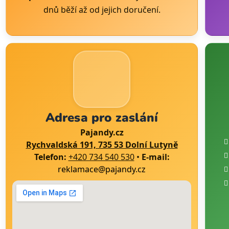
dnů běží až od jejich doručení.
Adresa pro zaslání
Pajandy.cz
Rychvaldská 191, 735 53 Dolní Lutyně
Telefon:
+420 734 540 530
•
E-mail:
reklamace@pajandy.cz