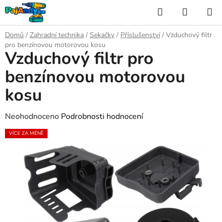
Přejít
Hledat
NÁKUP
na
KOŠÍK
obsah
Domů
/
Zahradní technika
/
Sekačky
/
Příslušenství
/
Vzduchový filtr
pro benzínovou motorovou kosu
Vzduchový filtr pro
benzínovou motorovou
kosu
Průměrné
Neohodnoceno
Podrobnosti hodnocení
hodnocení
VÍCE ZA MÉNĚ
produktu
je
0,0
z
5
hvězdiček.