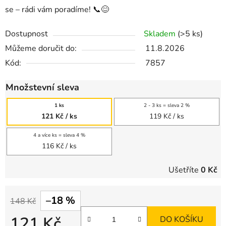
se – rádi vám poradíme! 📞😊
Dostupnost
Skladem
(>5 ks)
Můžeme doručit do:
11.8.2026
Kód:
7857
Množstevní sleva
1 ks
2 - 3 ks = sleva 2 %
121 Kč
/ ks
119 Kč
/ ks
4 a více ks = sleva 4 %
116 Kč
/ ks
Ušetříte
0 Kč
–18 %
148 Kč
121 Kč
DO KOŠÍKU