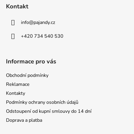
á
Kontakt
p
a
info
@
pajandy.cz
t
í
+420 734 540 530
Informace pro vás
Obchodní podmínky
Reklamace
Kontakty
Podmínky ochrany osobních údajů
Odstoupení od kupní smlouvy do 14 dní
Doprava a platba