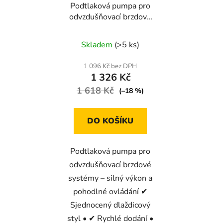
Podtlaková pumpa pro
odvzdušňovací brzdové
systémy
Průměrné
Skladem
(>5 ks)
hodnocení
produktu
1 096 Kč bez DPH
1 326 Kč
je
1 618 Kč
3,3
(–18 %)
z
5
DO KOŠÍKU
hvězdiček.
Podtlaková pumpa pro
odvzdušňovací brzdové
systémy – silný výkon a
pohodlné ovládání ✔
Sjednocený dlaždicový
styl • ✔ Rychlé dodání •