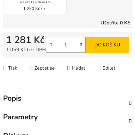
4 a více ks = sleva 4 %
1 230 Kč
/ ks
Ušetříte
0 Kč
1 281 Kč
DO KOŠÍKU
1 059 Kč bez DPH
Měrná cena:
Tisk
Zeptat se
Hlídat
Sdílet
Popis
Parametry