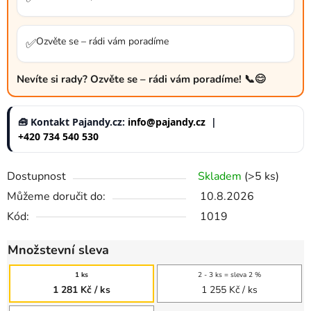
Ozvěte se – rádi vám poradíme
✅
Nevíte si rady? Ozvěte se – rádi vám poradíme! 📞😊
🧰 Kontakt Pajandy.cz:
info@pajandy.cz
|
+420 734 540 530
Dostupnost
Skladem
(>5 ks)
Můžeme doručit do:
10.8.2026
Kód:
1019
Množstevní sleva
1 ks
2 - 3 ks = sleva 2 %
1 281 Kč
/ ks
1 255 Kč
/ ks