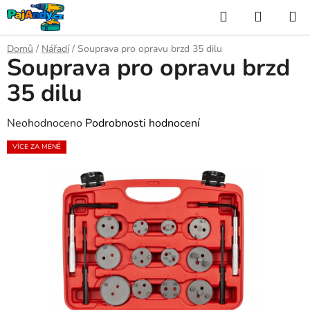
Přejít
Hledat
NÁKUP
na
KOŠÍK
obsah
Domů
/
Nářadí
/
Souprava pro opravu brzd 35 dilu
Souprava pro opravu brzd
35 dilu
Průměrné
Neohodnoceno
Podrobnosti hodnocení
hodnocení
VÍCE ZA MÉNĚ
produktu
je
0,0
z
5
hvězdiček.