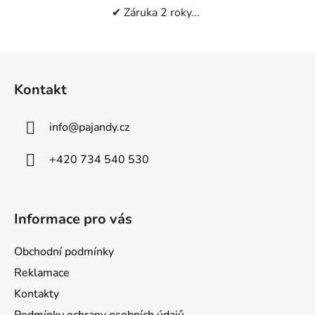
✔ Záruka 2 roky...
Z
á
Kontakt
p
a
info
@
pajandy.cz
t
í
+420 734 540 530
Informace pro vás
Obchodní podmínky
Reklamace
Kontakty