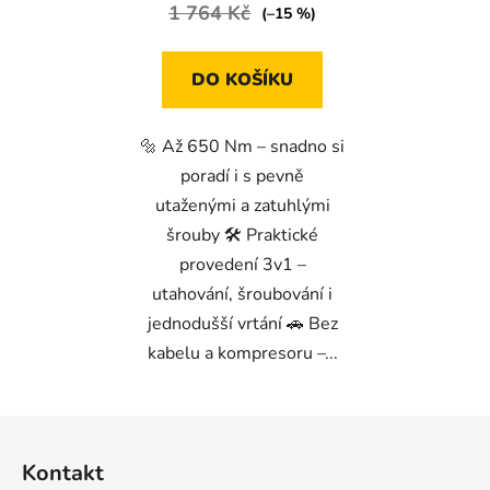
1 764 Kč
5,0
(–15 %)
z
5
DO KOŠÍKU
hvězdiček.
🔩 Až 650 Nm – snadno si
poradí i s pevně
utaženými a zatuhlými
šrouby 🛠️ Praktické
provedení 3v1 –
utahování, šroubování i
jednodušší vrtání 🚗 Bez
kabelu a kompresoru –...
Z
á
Kontakt
p