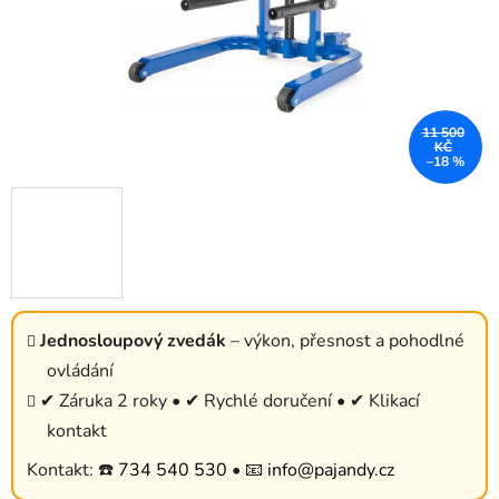
11 500
KČ
–18 %
Jednosloupový zvedák
– výkon, přesnost a pohodlné
ovládání
✔ Záruka 2 roky • ✔ Rychlé doručení • ✔ Klikací
kontakt
Kontakt: ☎️
734 540 530
• 📧
info@pajandy.cz