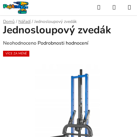
Přejít
Hledat
NÁKUP
na
KOŠÍK
obsah
Domů
/
Nářadí
/
Jednosloupový zvedák
Jednosloupový zvedák
Průměrné
Neohodnoceno
Podrobnosti hodnocení
hodnocení
VÍCE ZA MÉNĚ
produktu
je
0,0
z
5
hvězdiček.