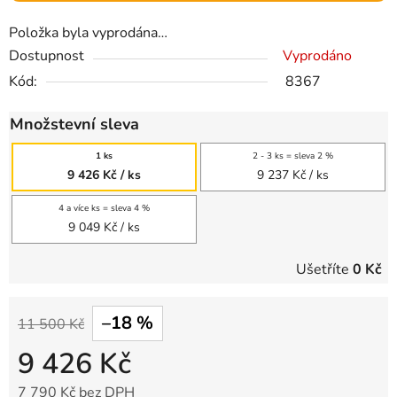
Položka byla vyprodána…
Dostupnost
Vyprodáno
Kód:
8367
Množstevní sleva
1 ks
2 - 3 ks = sleva 2 %
9 426 Kč
/ ks
9 237 Kč
/ ks
4 a více ks = sleva 4 %
9 049 Kč
/ ks
Ušetříte
0 Kč
–18 %
11 500 Kč
9 426 Kč
7 790 Kč bez DPH