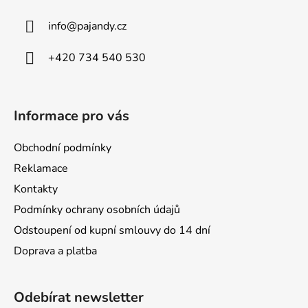
a
info
@
pajandy.cz
t
í
+420 734 540 530
Informace pro vás
Obchodní podmínky
Reklamace
Kontakty
Podmínky ochrany osobních údajů
Odstoupení od kupní smlouvy do 14 dní
Doprava a platba
Odebírat newsletter