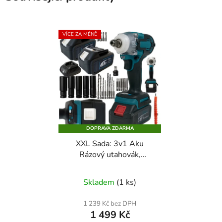
VÍCE ZA MÉNĚ
DOPRAVA ZDARMA
XXL Sada: 3v1 Aku
Rázový utahovák,
šroubovák, vrtačka 48V
Průměrné
v kufříku - 2x Baterie 5
Skladem
(1 ks)
Ah ZDARMA +
hodnocení
nabíječka +
produktu
1 239 Kč bez DPH
příslušenství
1 499 Kč
je