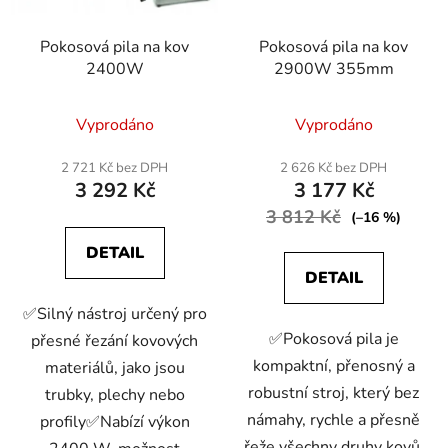
Pokosová pila na kov
Pokosová pila na kov
2400W
2900W 355mm
Vyprodáno
Vyprodáno
2 721 Kč bez DPH
2 626 Kč bez DPH
3 292 Kč
3 177 Kč
3 812 Kč
(–16 %)
DETAIL
DETAIL
✅Silný nástroj určený pro
✅Pokosová pila je
přesné řezání kovových
kompaktní, přenosný a
materiálů, jako jsou
robustní stroj, který bez
trubky, plechy nebo
námahy, rychle a přesně
profily✅Nabízí výkon
řeže všechny druhy kovů,