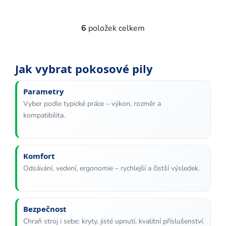
6
položek celkem
O
v
l
á
Jak vybrat pokosové pily
d
a
Parametry
c
Vyber podle typické práce – výkon, rozměr a
í
kompatibilita.
p
r
v
k
Komfort
y
Odsávání, vedení, ergonomie – rychlejší a čistší výsledek.
v
ý
p
Bezpečnost
i
s
Chraň stroj i sebe: kryty, jisté upnutí, kvalitní příslušenství.