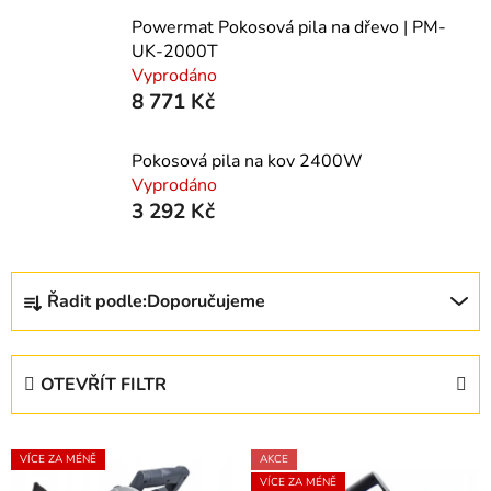
Powermat Pokosová pila na dřevo | PM-
UK-2000T
Vyprodáno
8 771 Kč
Pokosová pila na kov 2400W
Vyprodáno
3 292 Kč
Ř
Řadit podle:
Doporučujeme
a
z
e
OTEVŘÍT FILTR
n
í
V
p
VÍCE ZA MÉNĚ
AKCE
ý
r
VÍCE ZA MÉNĚ