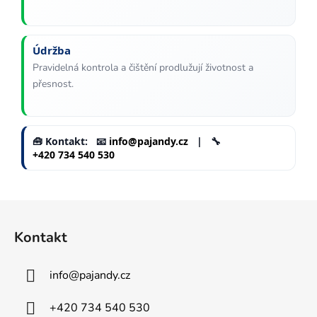
u
Údržba
Pravidelná kontrola a čištění prodlužují životnost a
přesnost.
🧰 Kontakt: 📧
info@pajandy.cz
| 🔧
+420 734 540 530
Z
á
Kontakt
p
a
info
@
pajandy.cz
t
í
+420 734 540 530