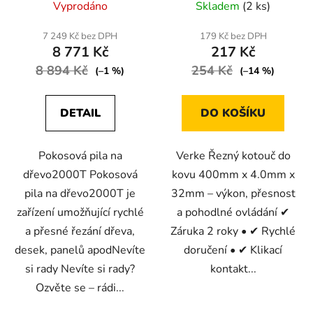
Vyprodáno
Skladem
(2 ks)
7 249 Kč bez DPH
179 Kč bez DPH
8 771 Kč
217 Kč
8 894 Kč
254 Kč
(–1 %)
(–14 %)
DETAIL
DO KOŠÍKU
Pokosová pila na
Verke Řezný kotouč do
dřevo2000T Pokosová
kovu 400mm x 4.0mm x
pila na dřevo2000T je
32mm – výkon, přesnost
zařízení umožňující rychlé
a pohodlné ovládání ✔
a přesné řezání dřeva,
Záruka 2 roky • ✔ Rychlé
desek, panelů apodNevíte
doručení • ✔ Klikací
si rady Nevíte si rady?
kontakt...
Ozvěte se – rádi...