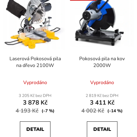
p
o
i
d
s
u
p
k
r
t
o
ů
d
Laserová Pokosová pila
Pokosová pila na kov
u
na dřevo 2100W
2000W
k
t
Vyprodáno
Vyprodáno
ů
3 205 Kč bez DPH
2 819 Kč bez DPH
3 878 Kč
3 411 Kč
4 193 Kč
4 002 Kč
(–7 %)
(–14 %)
DETAIL
DETAIL