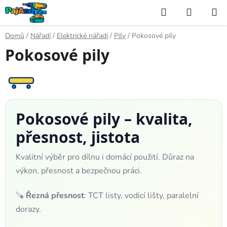
Přejít
Hledat
NÁKUP
na
KOŠÍK
obsah
Domů
/
Nářadí
/
Elektrické nářadí
/
Pily
/
Pokosové pily
Pokosové pily
Pokosové pily – kvalita,
přesnost, jistota
Kvalitní výběr pro dílnu i domácí použití. Důraz na
výkon, přesnost a bezpečnou práci.
🪚
Řezná přesnost
: TCT listy, vodicí lišty, paralelní
dorazy.