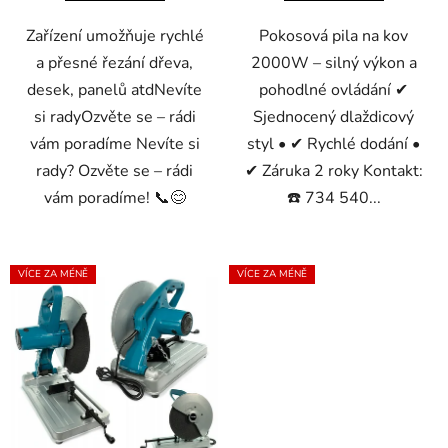
Zařízení umožňuje rychlé
Pokosová pila na kov
a přesné řezání dřeva,
2000W – silný výkon a
desek, panelů atdNevíte
pohodlné ovládání ✔
si radyOzvěte se – rádi
Sjednocený dlaždicový
vám poradíme Nevíte si
styl • ✔ Rychlé dodání •
rady? Ozvěte se – rádi
✔ Záruka 2 roky Kontakt:
vám poradíme! 📞😊
☎️ 734 540...
VÍCE ZA MÉNĚ
VÍCE ZA MÉNĚ