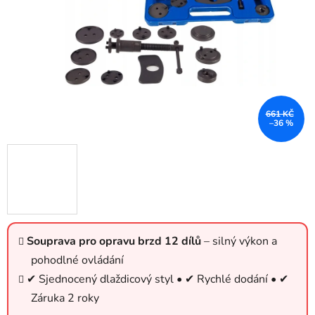
661 KČ
–36 %
Souprava pro opravu brzd 12 dílů
– silný výkon a
pohodlné ovládání
✔ Sjednocený dlaždicový styl • ✔ Rychlé dodání • ✔
Záruka 2 roky