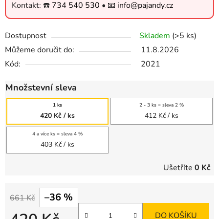
Kontakt: ☎️
734 540 530
• 📧
info@pajandy.cz
Dostupnost
Skladem
(>5 ks)
Můžeme doručit do:
11.8.2026
Kód:
2021
Množstevní sleva
1 ks
2 - 3 ks = sleva 2 %
420 Kč
/ ks
412 Kč
/ ks
4 a více ks = sleva 4 %
403 Kč
/ ks
Ušetříte
0 Kč
–36 %
661 Kč
DO KOŠÍKU