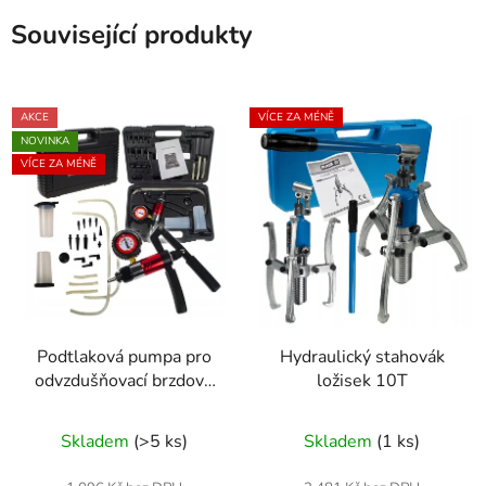
Související produkty
AKCE
VÍCE ZA MÉNĚ
NOVINKA
VÍCE ZA MÉNĚ
Podtlaková pumpa pro
Hydraulický stahovák
odvzdušňovací brzdové
ložisek 10T
systémy
Průměrné
Skladem
(>5 ks)
Skladem
(1 ks)
hodnocení
produktu