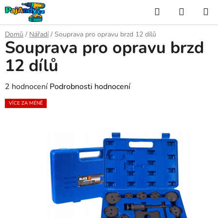
Přejít
Hledat
NÁKUP
na
KOŠÍK
obsah
Domů
/
Nářadí
/
Souprava pro opravu brzd 12 dílů
Souprava pro opravu brzd
12 dílů
Průměrné
2 hodnocení
Podrobnosti hodnocení
hodnocení
VÍCE ZA MÉNĚ
produktu
je
3,5
z
5
hvězdiček.