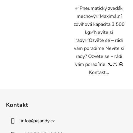
✅Pneumatický zvedák
mechový✅Maximální
zdvihová kapacita 3 500
kg✅Nevíte si
rady✅Ozvěte se – rádi
vám poradíme Nevíte si
rady? Ozvěte se – rádi
vám poradíme! 📞😊 🧰
Kontakt...
Z
á
Kontakt
p
a
info
@
pajandy.cz
t
í