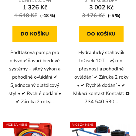
1 096 Kč bez DPH
2 481 Kč bez DPH
1 326 Kč
3 002 Kč
je
1 618 Kč
3,3
3 176 Kč
(–18 %)
(–5 %)
z
5
DO KOŠÍKU
DO KOŠÍKU
hvězdiček.
Podtlaková pumpa pro
Hydraulický stahovák
odvzdušňovací brzdové
ložisek 10T – výkon,
systémy – silný výkon a
přesnost a pohodlné
pohodlné ovládání ✔
ovládání ✔ Záruka 2 roky
Sjednocený dlaždicový
• ✔ Rychlé dodání • ✔
styl • ✔ Rychlé dodání •
Klikací kontakt Kontakt: ☎️
✔ Záruka 2 roky...
734 540 530...
VÍCE ZA MÉNĚ
VÍCE ZA MÉNĚ