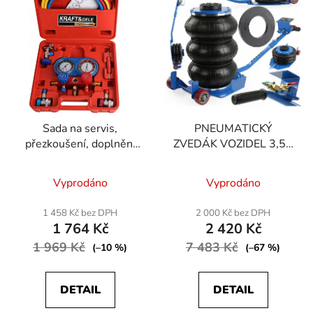
Sada na servis,
PNEUMATICKÝ
přezkoušení, doplnění
ZVEDÁK VOZIDEL 3,5T
klimatizace
40CM VOZÍK
Průměrné
Vyprodáno
Vyprodáno
hodnocení
produktu
1 458 Kč bez DPH
2 000 Kč bez DPH
1 764 Kč
2 420 Kč
je
1 969 Kč
7 483 Kč
3,5
(–10 %)
(–67 %)
z
5
DETAIL
DETAIL
hvězdiček.