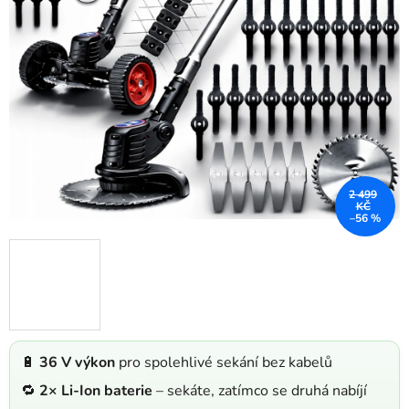
2 499
KČ
–56 %
🔋
36 V výkon
pro spolehlivé sekání bez kabelů
🔁
2× Li-Ion baterie
– sekáte, zatímco se druhá nabíjí