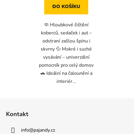
5
DO KOŠÍKU
hvězdiček.
🧼 Hloubkové čištění
koberců, sedaček i aut –
odstraní zašlou špínu i
skvrny 💦 Mokré i suché
vysávání – univerzální
pomocník pro celý domov
🚗 Ideální na čalounění a
interiér...
Z
á
Kontakt
p
a
info
@
pajandy.cz
t