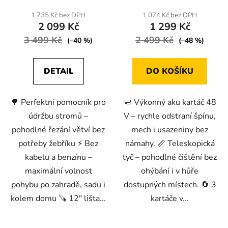
produktu
produktu
1 735 Kč bez DPH
1 074 Kč bez DPH
2 099 Kč
1 299 Kč
je
je
3 499 Kč
4,8
2 499 Kč
4,8
(–40 %)
(–48 %)
z
z
5
5
DETAIL
DO KOŠÍKU
hvězdiček.
hvězdiček.
🌳 Perfektní pomocník pro
🧼 Výkonný aku kartáč 48
údržbu stromů –
V – rychle odstraní špínu,
pohodlné řezání větví bez
mech i usazeniny bez
potřeby žebříku ⚡ Bez
námahy. 📏 Teleskopická
kabelu a benzínu –
tyč – pohodlné čištění bez
maximální volnost
ohýbání i v hůře
pohybu po zahradě, sadu i
dostupných místech. 🔄 3
kolem domu 🪚 12″ lišta...
kartáče v...