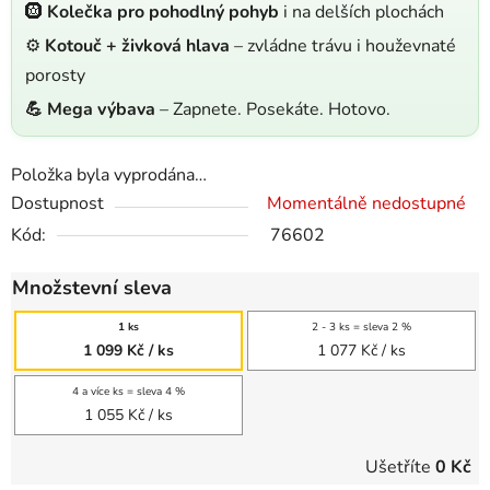
🛞
Kolečka pro pohodlný pohyb
i na delších plochách
⚙️
Kotouč + živková hlava
– zvládne trávu i houževnaté
porosty
💪 Mega výbava
– Zapnete. Posekáte. Hotovo.
Položka byla vyprodána…
Dostupnost
Momentálně nedostupné
Kód:
76602
Množstevní sleva
1 ks
2 - 3 ks = sleva 2 %
1 099 Kč
/ ks
1 077 Kč
/ ks
4 a více ks = sleva 4 %
1 055 Kč
/ ks
Ušetříte
0 Kč