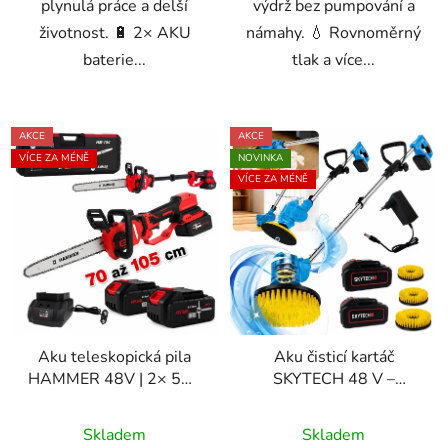
plynulá práce a delší
výdrž bez pumpování a
životnost. 🔋 2× AKU
námahy. 💧 Rovnoměrný
baterie...
tlak a více...
AKCE
AKCE
VÍCE ZA MÉNĚ
NOVINKA
VÍCE ZA MÉNĚ
Aku teleskopická pila
Aku čisticí kartáč
HAMMER 48V | 2× 5Ah
SKYTECH 48 V –
baterie | Lišta 12″ | Kufr
teleskopická tyč + 3
Průměrné
Průměrné
+ příslušenství
kartáče
Skladem
Skladem
hodnocení
hodnocení