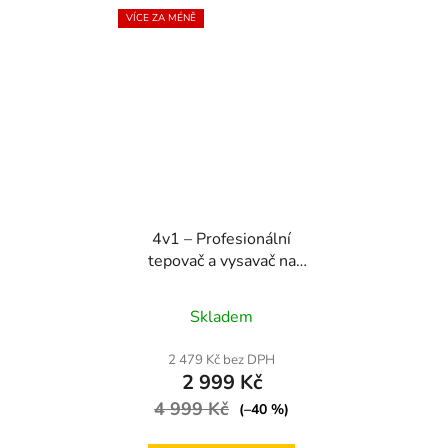
VÍCE ZA MÉNĚ
4v1 – Profesionální
tepovač a vysavač na
sedačky, koberce i auto |
Průměrné
HEPA | 20 L
Skladem
hodnocení
produktu
2 479 Kč bez DPH
2 999 Kč
je
4 999 Kč
5,0
(–40 %)
z