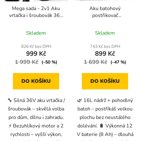
Mega sada - 2v1 Aku
Aku batohový
vrtačka i šroubovák 36V
postřikovač
- 2x Baterie ZDARMA +
ONDRAGON PRO 16L
Průměrné
Průměrné
nabíječka + kufřík
Skladem
Skladem
hodnocení
hodnocení
produktu
produktu
826 Kč bez DPH
743 Kč bez DPH
999 Kč
899 Kč
je
je
1 999 Kč
4,7
1 699 Kč
4,8
(–50 %)
(–47 %)
z
z
5
5
DO KOŠÍKU
DO KOŠÍKU
hvězdiček.
hvězdiček.
🔧 Silná 36V aku vrtačka /
🌿 16L nádrž + pohodlný
šroubovák – skvělá volba
batoh – postříkáš velkou
pro dům, dílnu i zahradu.
plochu bez neustálého
⚡ Bezuhlíkový motor a 2
dolévání. 🔋 Výkonná 12
rychlosti – vyšší výkon,
V baterie (8 Ah) – dlouhá