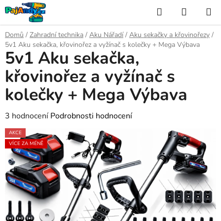
Přejít
Hledat
NÁKUP
na
KOŠÍK
obsah
Domů
/
Zahradní technika
/
Aku Nářadí
/
Aku sekačky a křovinořezy
/
5v1 Aku sekačka, křovinořez a vyžínač s kolečky + Mega Výbava
5v1 Aku sekačka,
křovinořez a vyžínač s
kolečky + Mega Výbava
Průměrné
3 hodnocení
Podrobnosti hodnocení
hodnocení
AKCE
produktu
VÍCE ZA MÉNĚ
je
5,0
z
5
hvězdiček.