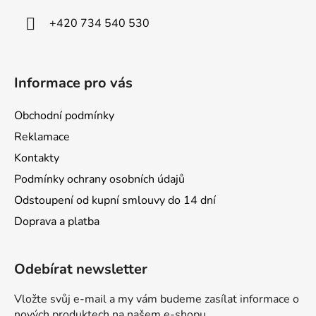
í
+420 734 540 530
Informace pro vás
Obchodní podmínky
Reklamace
Kontakty
Podmínky ochrany osobních údajů
Odstoupení od kupní smlouvy do 14 dní
Doprava a platba
Odebírat newsletter
Vložte svůj e-mail a my vám budeme zasílat informace o
nových produktech na našem e-shopu.