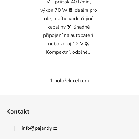
V – průtok 40 l/min,
výkon 70 W 🛢️ Ideální pro
olej, naftu, vodu či jiné
kapaliny 🔌 Snadné
připojení na autobaterii
nebo zdroj 12 V 🛠️
Kompaktní, odolné...
1
položek celkem
O
v
l
Z
á
á
d
Kontakt
p
a
a
c
info
@
pajandy.cz
t
í
p