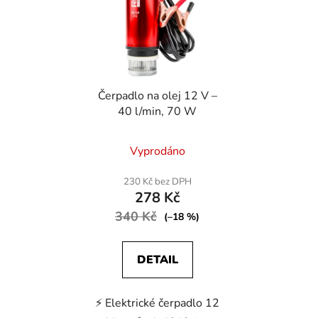
s
r
p
o
r
d
o
u
d
k
Čerpadlo na olej 12 V –
u
t
40 l/min, 70 W
k
ů
t
Vyprodáno
ů
230 Kč bez DPH
278 Kč
340 Kč
(–18 %)
DETAIL
⚡ Elektrické čerpadlo 12