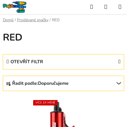
Přejít
Hledat
NÁKUP
na
KOŠÍK
obsah
Domů
/
Prodávané značky
/
RED
RED
OTEVŘÍT FILTR
Ř
Řadit podle:
Doporučujeme
a
z
V
e
VÍCE ZA MÉNĚ
ý
n
p
í
i
p