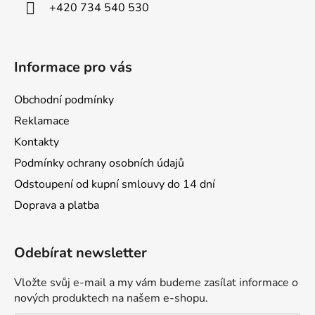
í
+420 734 540 530
r
v
k
y
Informace pro vás
v
ý
Obchodní podmínky
p
i
Reklamace
s
Kontakty
u
Podmínky ochrany osobních údajů
Odstoupení od kupní smlouvy do 14 dní
Doprava a platba
Odebírat newsletter
Vložte svůj e-mail a my vám budeme zasílat informace o
nových produktech na našem e-shopu.