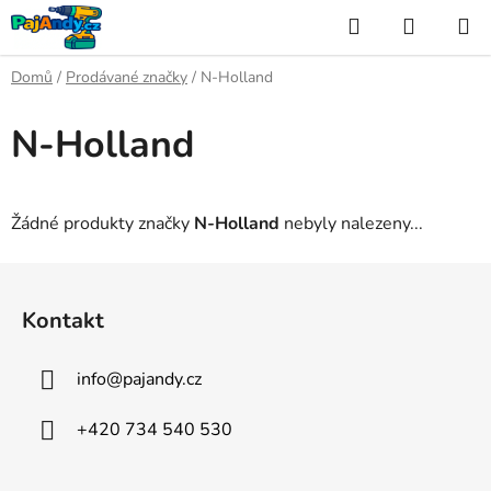
Přejít
Hledat
NÁKUP
na
KOŠÍK
obsah
Domů
/
Prodávané značky
/
N-Holland
N-Holland
Žádné produkty značky
N-Holland
nebyly nalezeny...
Z
á
Kontakt
p
a
info
@
pajandy.cz
t
í
+420 734 540 530