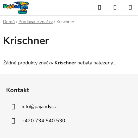
Přejít
Hledat
NÁKUP
na
KOŠÍK
obsah
Domů
/
Prodávané značky
/
Krischner
Krischner
Žádné produkty značky
Krischner
nebyly nalezeny...
Z
á
Kontakt
p
a
info
@
pajandy.cz
t
í
+420 734 540 530