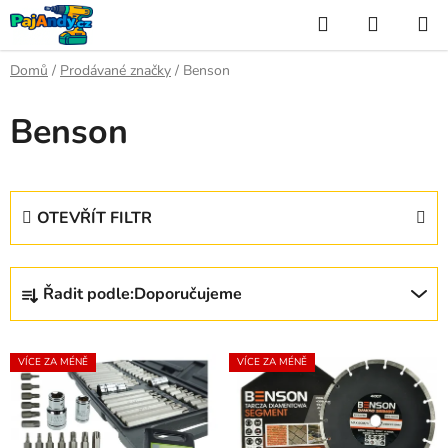
Přejít
Hledat
NÁKUP
na
KOŠÍK
obsah
Domů
/
Prodávané značky
/
Benson
Benson
OTEVŘÍT FILTR
Ř
Řadit podle:
Doporučujeme
a
z
V
e
VÍCE ZA MÉNĚ
VÍCE ZA MÉNĚ
ý
n
p
í
i
p