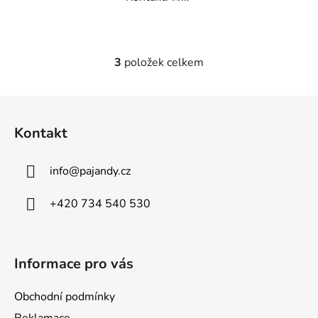
3
položek celkem
O
v
l
Z
á
á
d
Kontakt
p
a
a
c
info
@
pajandy.cz
t
í
p
í
+420 734 540 530
r
v
k
y
Informace pro vás
v
ý
Obchodní podmínky
p
Reklamace