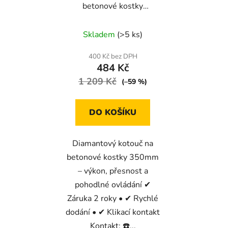
betonové kostky
350mm
Skladem
(>5 ks)
400 Kč bez DPH
484 Kč
1 209 Kč
(–59 %)
DO KOŠÍKU
Diamantový kotouč na
betonové kostky 350mm
– výkon, přesnost a
pohodlné ovládání ✔
Záruka 2 roky • ✔ Rychlé
dodání • ✔ Klikací kontakt
Kontakt: ☎️...