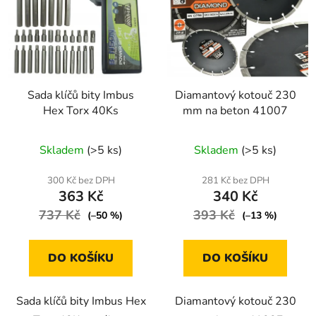
s
r
p
o
r
d
o
u
d
k
Sada klíčů bity Imbus
Diamantový kotouč 230
u
t
Hex Torx 40Ks
mm na beton 41007
k
ů
t
Skladem
(>5 ks)
Skladem
(>5 ks)
ů
300 Kč bez DPH
281 Kč bez DPH
363 Kč
340 Kč
737 Kč
393 Kč
(–50 %)
(–13 %)
DO KOŠÍKU
DO KOŠÍKU
Sada klíčů bity Imbus Hex
Diamantový kotouč 230