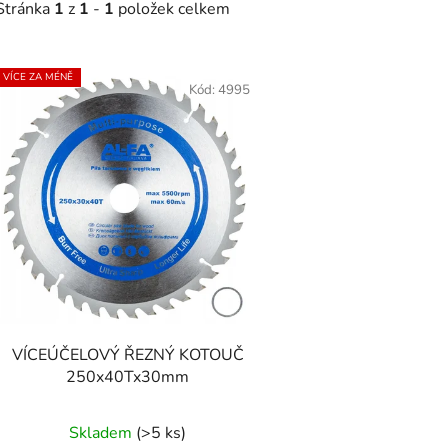
Stránka
1
z
1
-
1
položek celkem
V
VÍCE ZA MÉNĚ
ý
Kód:
4995
p
s
p
r
o
d
u
k
t
VÍCEÚČELOVÝ ŘEZNÝ KOTOUČ
250x40Tx30mm
ů
Průměrné
Skladem
(>5 ks)
hodnocení