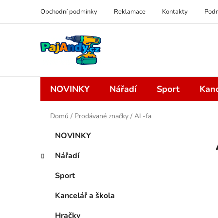
Přejít
Obchodní podmínky
Reklamace
Kontakty
Podm
na
obsah
NOVINKY
Nářadí
Sport
Kanc
Domů
/
Prodávané značky
/
AL-fa
P
K
Přeskočit
NOVINKY
a
kategorie
o
t
s
Nářadí
e
t
g
Sport
r
o
a
r
Kancelář a škola
i
n
e
Hračky