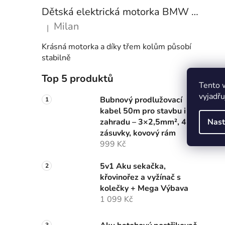
Dětská elektrická motorka BMW S1000RR 6V – modrá
Milan
|
Hodnocení produktu je 5 z 5 hvězdiček.
Krásná motorka a díky třem kolům působí
stabilně
Top 5 produktů
Tento 
vyjadřu
Bubnový prodlužovací
kabel 50m pro stavbu i
Nast
zahradu – 3×2,5mm², 4
zásuvky, kovový rám
999 Kč
5v1 Aku sekačka,
křovinořez a vyžínač s
kolečky + Mega Výbava
1 099 Kč