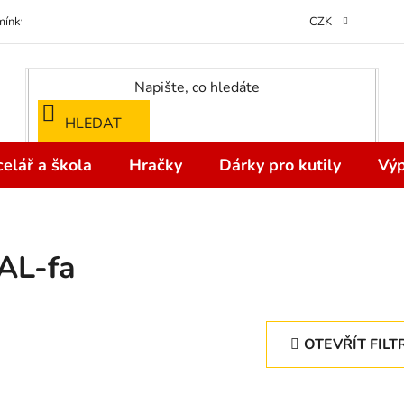
ínky ochrany osobních údajů
Odstoupení od kupní smlouvy do 14 dní
CZK
HLEDAT
elář a škola
Hračky
Dárky pro kutily
Výp
AL-fa
OTEVŘÍT FILT