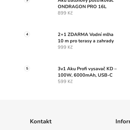
Aku batohový postřikovač
ONDRAGON PRO 16L
899 Kč
2+1 ZDARMA Vodní mlha
10 m pro terasy a zahrady
999 Kč
3v1 Aku Profi vysavač KD –
100W, 6000mAh, USB-C
599 Kč
Z
á
Kontakt
Infor
p