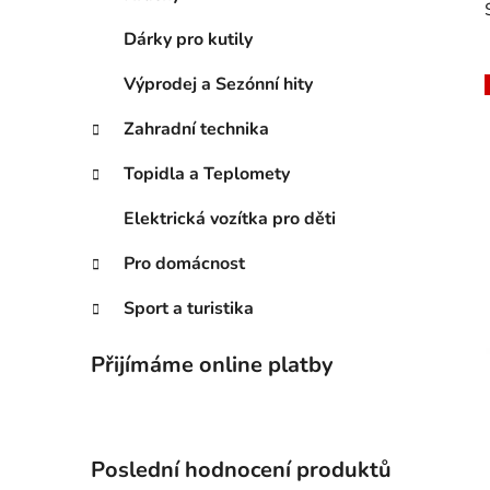
n
í
Dárky pro kutily
p
Výprodej a Sezónní hity
a
n
Zahradní technika
e
i
l
Topidla a Teplomety
Elektrická vozítka pro děti
Pro domácnost
Sport a turistika
Přijímáme online platby
Poslední hodnocení produktů