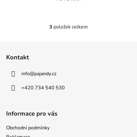
3
položek celkem
O
v
l
Z
á
á
d
Kontakt
p
a
a
c
info
@
pajandy.cz
t
í
p
í
+420 734 540 530
r
v
k
y
Informace pro vás
v
ý
Obchodní podmínky
p
Reklamace