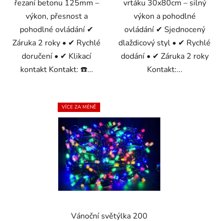
řezaní betonu 125mm –
vrtáku 30x80cm – silný
výkon, přesnost a
výkon a pohodlné
pohodlné ovládání ✔
ovládání ✔ Sjednocený
Záruka 2 roky • ✔ Rychlé
dlaždicový styl • ✔ Rychlé
doručení • ✔ Klikací
dodání • ✔ Záruka 2 roky
kontakt Kontakt: ☎️...
Kontakt:...
VÍCE ZA MÉNĚ
Vánoční světýlka 200