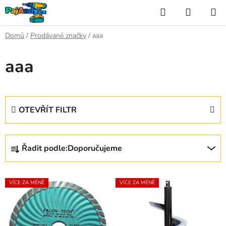
Přejít
Hledat
NÁKUP
na
KOŠÍK
obsah
Domů
/
Prodávané značky
/
aaa
aaa
OTEVŘÍT FILTR
Ř
Řadit podle:
Doporučujeme
a
z
V
e
VÍCE ZA MÉNĚ
VÍCE ZA MÉNĚ
ý
n
p
í
i
p