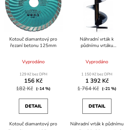
s
r
p
o
r
d
o
u
d
k
Kotouč diamantový pro
Náhradní vrták k
u
t
řezaní betonu 125mm
půdnímu vrtáku
k
ů
30x80cm
t
Vyprodáno
Vyprodáno
ů
129 Kč bez DPH
1 150 Kč bez DPH
156 Kč
1 392 Kč
182 Kč
1 764 Kč
(–14 %)
(–21 %)
DETAIL
DETAIL
Kotouč diamantový pro
Náhradní vrták k půdnímu