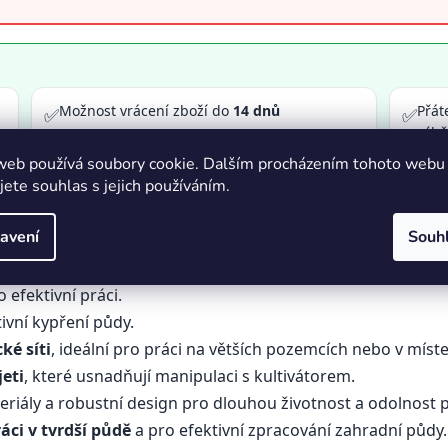
Možnost vrácení zboží do
14 dnů
Přát
✅
✅
výb
web používá soubory cookie. Dalším procházením tohoto webu
jete souhlas s jejich používáním.
avení
Souh
 efektivní práci.
ivní kypření půdy.
ké síti
, ideální pro práci na větších pozemcích nebo v míste
eti
, které usnadňují manipulaci s kultivátorem.
eriály a robustní design pro dlouhou životnost a odolnost 
áci v tvrdší půdě
a pro efektivní zpracování zahradní půdy.