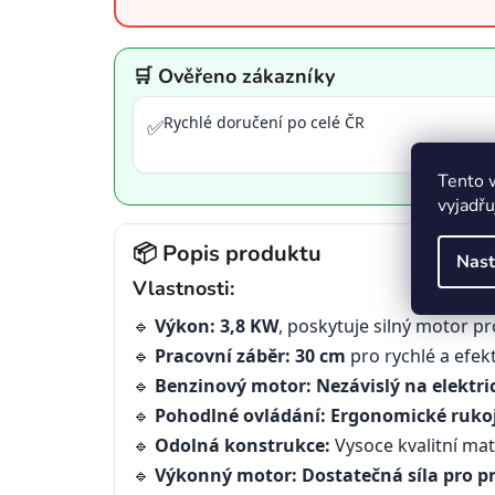
🛒 Ověřeno zákazníky
Rychlé doručení po celé ČR
✅
Tento 
vyjadřu
📦 Popis produktu
Nast
Vlastnosti:
🔹
Výkon:
3,8 KW
, poskytuje silný motor pro
🔹
Pracovní záběr:
30 cm
pro rychlé a efekt
🔹
Benzinový motor:
Nezávislý na elektric
🔹
Pohodlné ovládání:
Ergonomické rukoj
🔹
Odolná konstrukce:
Vysoce kvalitní mat
🔹
Výkonný motor:
Dostatečná síla pro pr