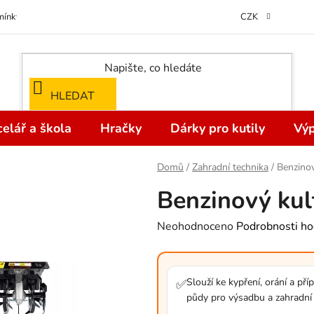
ínky ochrany osobních údajů
Odstoupení od kupní smlouvy do 14 dní
CZK
HLEDAT
elář a škola
Hračky
Dárky pro kutily
Výp
Domů
/
Zahradní technika
/
Benzino
Benzinový kul
Průměrné
Neohodnoceno
Podrobnosti ho
hodnocení
produktu
je
Slouží ke kypření, orání a pří
✅
půdy pro výsadbu a zahradní
0,0