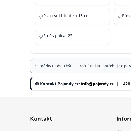
Pracovní hloubka;13 cm
Přev
✅
✅
Směs paliva;25:1
✅
❗ Obrázky mohou být ilustrační. Pokud potřebujete por
🧰 Kontakt Pajandy.cz:
info@pajandy.cz
|
+420
Z
á
Kontakt
Infor
p
a