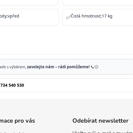
ody;vpřed
Čistá hmotnost;17 kg
✅
adit s výběrem,
zavolejte nám – rádi pomůžeme!
📞😊
 734 540 530
mace pro vás
Odebírat newsletter