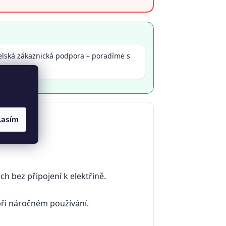
elská zákaznická podpora – poradíme s
ěrem
lasím
ch bez připojení k elektřině.
při náročném používání.