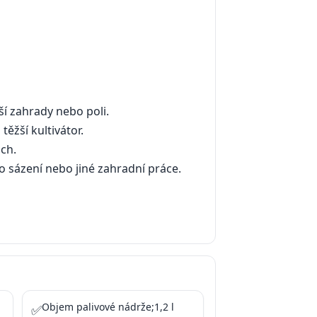
ší zahrady nebo poli.
těžší kultivátor.
och.
ro sázení nebo jiné zahradní práce.
Objem palivové nádrže;1,2 l
✅