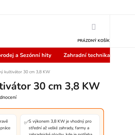
Doprava a platba
NÁKUPNÍ
KOŠÍK
PRÁZDNÝ KOŠÍK
rodej a Sezónní hity
Zahradní technika
Topi
vý kultivátor 30 cm 3,8 KW
tivátor 30 cm 3,8 KW
dnocení
pravě
S výkonem 3,8 KW je vhodný pro
✅
 práce
střední až velké zahrady, farmy a
zahradnické plochy, kde je potřeba