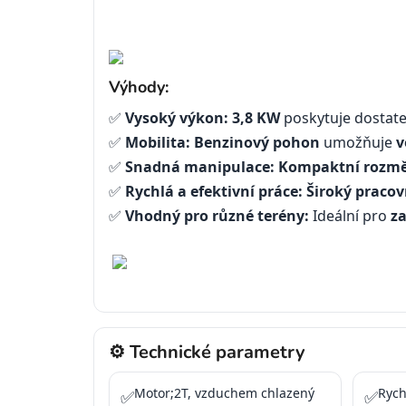
Výhody:
✅
Vysoký výkon:
3,8 KW
poskytuje dostateč
✅
Mobilita:
Benzinový pohon
umožňuje
v
✅
Snadná manipulace:
Kompaktní rozměr
✅
Rychlá a efektivní práce:
Široký pracov
✅
Vhodný pro různé terény:
Ideální pro
z
⚙️ Technické parametry
Motor;2T, vzduchem chlazený
Rych
✅
✅