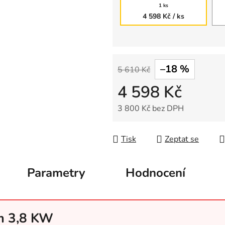
1 ks
4 598 Kč
/ ks
–18 %
5 610 Kč
4 598 Kč
3 800 Kč bez DPH
Měrná cena:
Tisk
Zeptat se
Parametry
Hodnocení
cm 3,8 KW