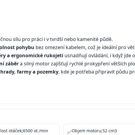
nou sílu pro práci i v tvrdší nebo kamenité půdě.
olnost pohybu
bez omezení kabelem, což je ideální pro vět
y a ergonomické rukojeti
usnadňují ovládání, i když jde o 
ní záběr
a silný motor zajišťují rychlé prokypření větších pl
ahrady, farmy a pozemky
, kde je potřeba připravit půdu p
lost otáček;6500 ot./min
Objem motoru;52 cm3
✅