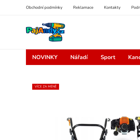
Přejít
Obchodní podmínky
Reklamace
Kontakty
Podm
na
obsah
NOVINKY
Nářadí
Sport
Kanc
VÍCE ZA MÉNĚ