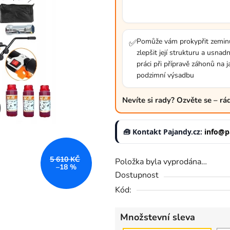
z
5
hvězdiček.
Pomůže vám prokypřit zemin
✅
zlepšit její strukturu a usnadn
práci při přípravě záhonů na j
podzimní výsadbu
Nevíte si rady? Ozvěte se – r
🧰 Kontakt Pajandy.cz:
info@p
5 610 KČ
Položka byla vyprodána…
–18 %
Dostupnost
Kód:
Množstevní sleva