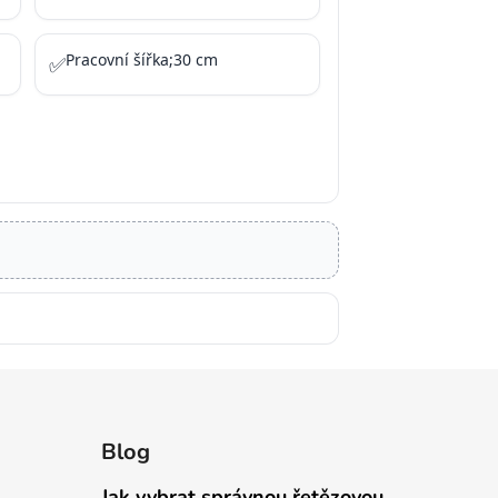
Pracovní šířka;30 cm
✅
Blog
Jak vybrat správnou řetězovou