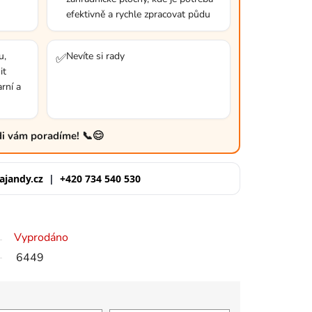
efektivně a rychle zpracovat půdu
u,
Nevíte si rady
✅
it
arní a
ádi vám poradíme! 📞😊
ajandy.cz
|
+420 734 540 530
Vyprodáno
6449