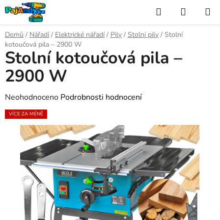
Přejít
Hledat
NÁKUP
na
KOŠÍK
obsah
Domů
/
Nářadí
/
Elektrické nářadí
/
Pily
/
Stolní pily
/
Stolní
kotoučová pila – 2900 W
Stolní kotoučová pila –
2900 W
Průměrné
Neohodnoceno
Podrobnosti hodnocení
hodnocení
VÍCE ZA MÉNĚ
produktu
je
0,0
z
5
hvězdiček.