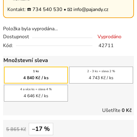
Kontakt: ☎️
734 540 530
• 📧
info@pajandy.cz
Položka byla vyprodána…
Dostupnost
Vyprodáno
Kód:
42711
Množstevní sleva
1 ks
2 - 3 ks = sleva 2 %
4 840 Kč
/ ks
4 743 Kč
/ ks
4 a více ks = sleva 4 %
4 646 Kč
/ ks
Ušetříte
0 Kč
–17 %
5 865 Kč