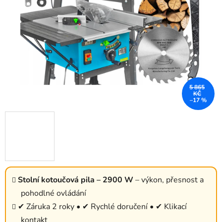
5 865
KČ
–17 %
Stolní kotoučová pila – 2900 W
– výkon, přesnost a
pohodlné ovládání
✔ Záruka 2 roky • ✔ Rychlé doručení • ✔ Klikací
kontakt