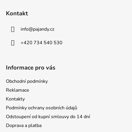
Z
á
Kontakt
p
a
info
@
pajandy.cz
t
í
+420 734 540 530
Informace pro vás
Obchodní podmínky
Reklamace
Kontakty
Podmínky ochrany osobních údajů
Odstoupení od kupní smlouvy do 14 dní
Doprava a platba