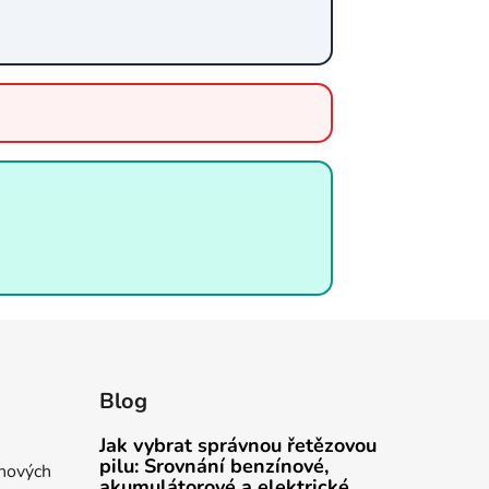
Blog
Jak vybrat správnou řetězovou
pilu: Srovnání benzínové,
 nových
akumulátorové a elektrické