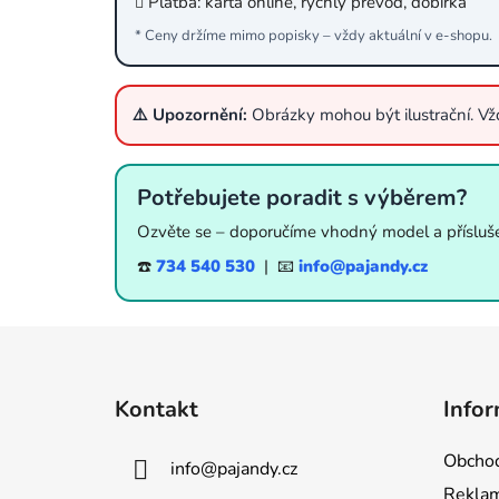
Platba: karta online, rychlý převod, dobírka
* Ceny držíme mimo popisky – vždy aktuální v e‑shopu.
⚠️ Upozornění:
Obrázky mohou být ilustrační. V
Potřebujete poradit s výběrem?
Ozvěte se – doporučíme vhodný model a přísluše
☎️
734 540 530
| 📧
info@pajandy.cz
Z
á
Kontakt
Infor
p
a
Obchod
info
@
pajandy.cz
t
Rekla