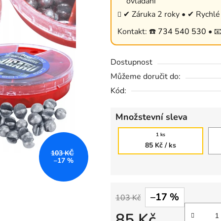
ovládání
0,0
✔ Záruka 2 roky • ✔ Rychlé 
z
Kontakt: ☎️
734 540 530
• 
5
hvězdiček.
Dostupnost
Můžeme doručit do:
Kód:
Množstevní sleva
1 ks
85 Kč
/ ks
103 KČ
–17 %
–17 %
103 Kč
85 Kč