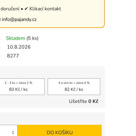
doručení • ✔ Klikací kontakt

info@pajandy.cz
Skladem
(5 ks)
10.8.2026
8277
2 - 3 ks = sleva 2 %
4 a více ks = sleva 4 %
83 Kč
/ ks
82 Kč
/ ks
Ušetříte
0 Kč
DO KOŠÍKU