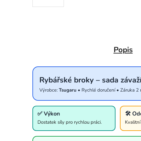
Popis
Rybářské broky – sada závaží
Výrobce:
Tsugaru
• Rychlé doručení • Záruka 2 
✅ Výkon
🛠️ Od
Dostatek síly pro rychlou práci.
Kvalitn