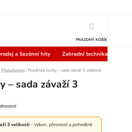
Doprava a platba
NÁKUPNÍ
KOŠÍK
PRÁZDNÝ KOŠÍK
rodej a Sezónní hity
Zahradní technika
Topi
Příslušenství
/
Rybářské broky – sada závaží 3 velikosti
y – sada závaží 3
dnocení
ží 3 velikosti
– výkon, přesnost a pohodlné