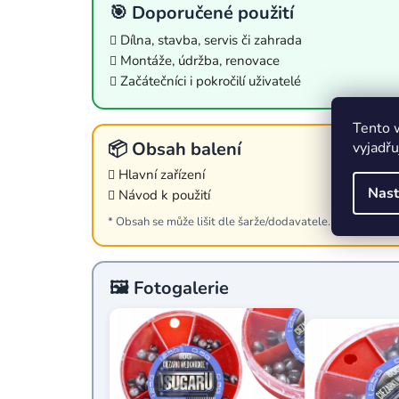
🎯 Doporučené použití
Dílna, stavba, servis či zahrada
Montáže, údržba, renovace
Začátečníci i pokročilí uživatelé
Tento 
📦 Obsah balení
vyjadřu
Hlavní zařízení
Nast
Návod k použití
* Obsah se může lišit dle šarže/dodavatele. Detailní rozp
🖼️ Fotogalerie