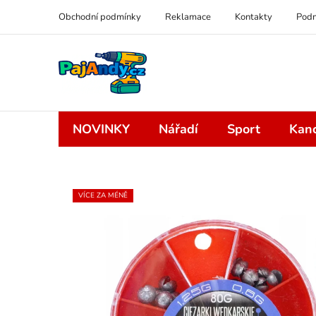
Přejít
Obchodní podmínky
Reklamace
Kontakty
Podm
na
obsah
NOVINKY
Nářadí
Sport
Kanc
VÍCE ZA MÉNĚ