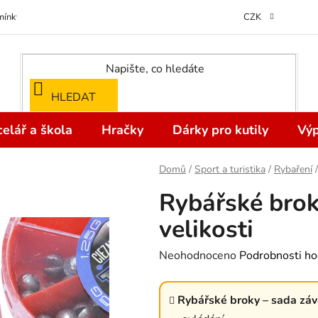
ínky ochrany osobních údajů
Odstoupení od kupní smlouvy do 14 dní
CZK
HLEDAT
elář a škola
Hračky
Dárky pro kutily
Výp
Domů
/
Sport a turistika
/
Rybaření
/
Rybářské brok
velikosti
Průměrné
Neohodnoceno
Podrobnosti ho
hodnocení
produktu
Rybářské broky – sada záva
je