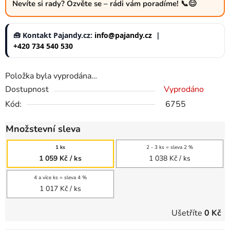
Nevíte si rady? Ozvěte se – rádi vám poradíme! 📞😊
🧰 Kontakt Pajandy.cz:
info@pajandy.cz
|
+420 734 540 530
Položka byla vyprodána…
Dostupnost
Vyprodáno
Kód:
6755
Množstevní sleva
1 ks
2 - 3 ks = sleva 2 %
1 059 Kč
/ ks
1 038 Kč
/ ks
4 a více ks = sleva 4 %
1 017 Kč
/ ks
Ušetříte
0 Kč