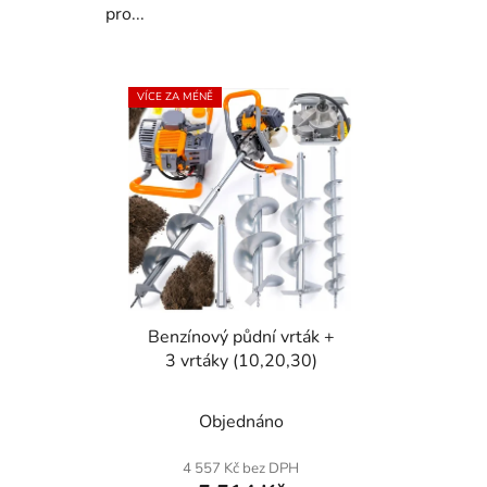
pro...
VÍCE ZA MÉNĚ
Benzínový půdní vrták +
3 vrtáky (10,20,30)
Průměrné
Objednáno
hodnocení
produktu
4 557 Kč bez DPH