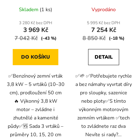
Průměrné
Průměrné
Skladem
(1 ks)
Vyprodáno
hodnocení
hodnocení
produktu
produktu
3 280 Kč bez DPH
5 995 Kč bez DPH
3 969 Kč
7 254 Kč
je
je
7 042 Kč
4,5
8 850 Kč
5,0
(–43 %)
(–18 %)
z
z
5
5
DO KOŠÍKU
DETAIL
hvězdiček.
hvězdiček.
✅Benzínový zemní vrták
✅🌱 ✅Potřebujete rychle
3,8 kW – 5 vrtáků (10–30
a bez námahy vyvrtat díry
cm), prodloužení 50 cm
pro sloupky, sazenice
🔥 Výkonný 3,8 kW
nebo ploty✅S tímto
motor – zvládne i
výkonným motorovým
zhutnělé a kamenité
zemním vrtákem ✅tech
půdy✅🆚 Sada 3 vrtáků –
to zvládnete raz dva
průměry 10, 15, 20 cm
Nevíte si rady?...