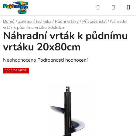
Přejít
Hledat
NÁKUP
na
KOŠÍK
obsah
Domů
/
Zahradní technika
/
Půdní vrtáky
/
Příslušenství
/
Náhradní
vrták k půdnímu vrtáku 20x80cm
Náhradní vrták k půdnímu
vrtáku 20x80cm
Průměrné
Neohodnoceno
Podrobnosti hodnocení
hodnocení
VÍCE ZA MÉNĚ
produktu
je
0,0
z
5
hvězdiček.