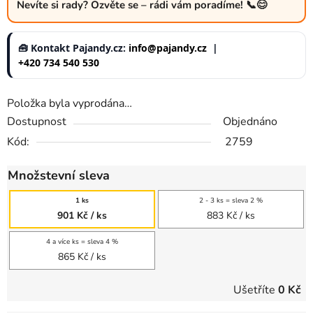
Nevíte si rady? Ozvěte se – rádi vám poradíme! 📞😊
🧰 Kontakt Pajandy.cz:
info@pajandy.cz
|
+420 734 540 530
Položka byla vyprodána…
Dostupnost
Objednáno
Kód:
2759
Množstevní sleva
1 ks
2 - 3 ks = sleva 2 %
901 Kč
/ ks
883 Kč
/ ks
4 a více ks = sleva 4 %
865 Kč
/ ks
Ušetříte
0 Kč