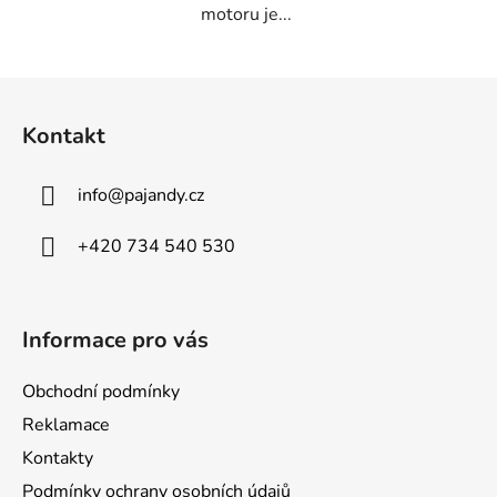
motoru je...
Z
á
Kontakt
p
a
info
@
pajandy.cz
t
í
+420 734 540 530
Informace pro vás
Obchodní podmínky
Reklamace
Kontakty
Podmínky ochrany osobních údajů