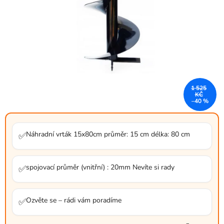
1 525
KČ
–40 %
Náhradní vrták 15x80cm průměr: 15 cm délka: 80 cm
✅
spojovací průměr (vnitřní) : 20mm Nevíte si rady
✅
Ozvěte se – rádi vám poradíme
✅