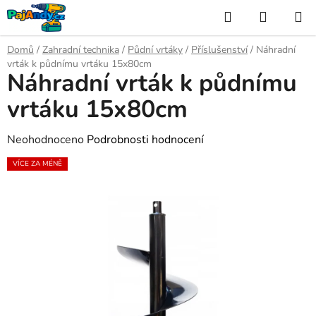
Přejít
Hledat
NÁKUP
na
KOŠÍK
obsah
Domů
/
Zahradní technika
/
Půdní vrtáky
/
Příslušenství
/
Náhradní
vrták k půdnímu vrtáku 15x80cm
Náhradní vrták k půdnímu
vrtáku 15x80cm
Průměrné
Neohodnoceno
Podrobnosti hodnocení
hodnocení
VÍCE ZA MÉNĚ
produktu
je
0,0
z
5
hvězdiček.