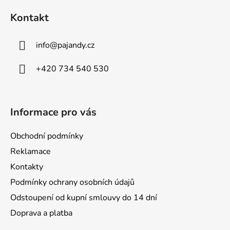
á
Kontakt
p
a
info
@
pajandy.cz
t
í
+420 734 540 530
Informace pro vás
Obchodní podmínky
Reklamace
Kontakty
Podmínky ochrany osobních údajů
Odstoupení od kupní smlouvy do 14 dní
Doprava a platba