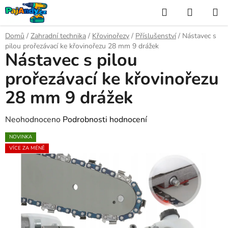
Přejít
Hledat
NÁKUP
na
KOŠÍK
obsah
Domů
/
Zahradní technika
/
Křovinořezy
/
Příslušenství
/
Nástavec s
pilou prořezávací ke křovinořezu 28 mm 9 drážek
Nástavec s pilou
prořezávací ke křovinořezu
28 mm 9 drážek
Průměrné
Neohodnoceno
Podrobnosti hodnocení
hodnocení
NOVINKA
produktu
VÍCE ZA MÉNĚ
je
0,0
z
5
hvězdiček.