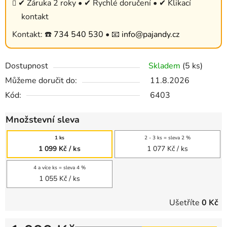
✔ Záruka 2 roky • ✔ Rychlé doručení • ✔ Klikací
kontakt
Kontakt: ☎️
734 540 530
• 📧
info@pajandy.cz
Dostupnost
Skladem
(5 ks)
Můžeme doručit do:
11.8.2026
Kód:
6403
Množstevní sleva
1 ks
2 - 3 ks = sleva 2 %
1 099 Kč
/ ks
1 077 Kč
/ ks
4 a více ks = sleva 4 %
1 055 Kč
/ ks
Ušetříte
0 Kč