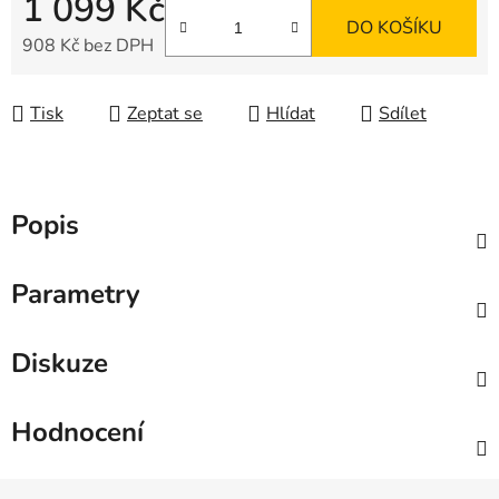
1 099 Kč
DO KOŠÍKU
908 Kč bez DPH
Měrná cena:
Tisk
Zeptat se
Hlídat
Sdílet
Popis
Parametry
Diskuze
Hodnocení
Z