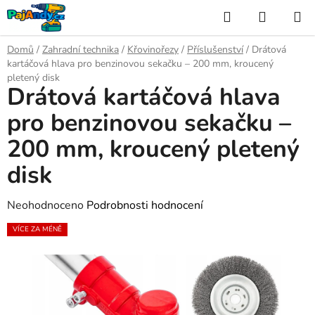
Přejít
Hledat
NÁKUP
na
KOŠÍK
obsah
Domů
/
Zahradní technika
/
Křovinořezy
/
Příslušenství
/
Drátová
kartáčová hlava pro benzinovou sekačku – 200 mm, kroucený
pletený disk
Drátová kartáčová hlava
pro benzinovou sekačku –
200 mm, kroucený pletený
disk
Průměrné
Neohodnoceno
Podrobnosti hodnocení
hodnocení
VÍCE ZA MÉNĚ
produktu
je
0,0
z