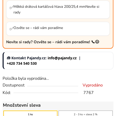
Měkká drátová kartáčová hlava 200/25,4 mmNevíte si
✅
rady
Ozvěte se – rádi vám poradíme
✅
Nevíte si rady? Ozvěte se – rádi vám poradíme! 📞😊
🧰 Kontakt Pajandy.cz:
info@pajandy.cz
|
+420 734 540 530
Položka byla vyprodána…
Dostupnost
Vyprodáno
Kód:
7767
Množstevní sleva
1 ks
2 - 3 ks = sleva 2 %