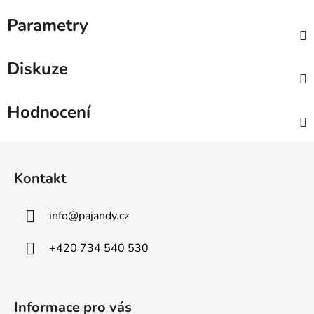
Parametry
Diskuze
Hodnocení
Z
á
Kontakt
p
a
info
@
pajandy.cz
t
í
+420 734 540 530
Informace pro vás