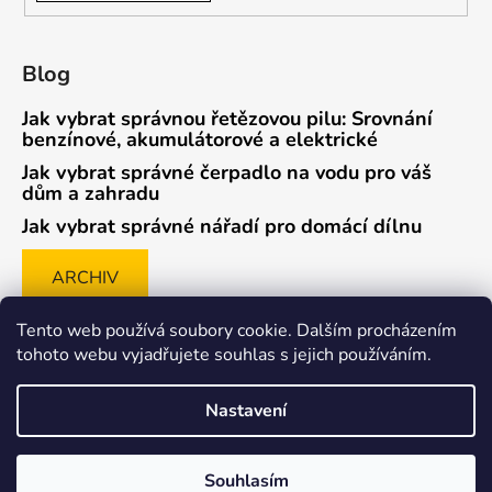
Blog
Jak vybrat správnou řetězovou pilu: Srovnání
benzínové, akumulátorové a elektrické
Jak vybrat správné čerpadlo na vodu pro váš
dům a zahradu
Jak vybrat správné nářadí pro domácí dílnu
ARCHIV
Tento web používá soubory cookie. Dalším procházením
tohoto webu vyjadřujete souhlas s jejich používáním.
Způsob ověřování recenzí
Nastavení
Souhlasím
Vytvořil Shoptet