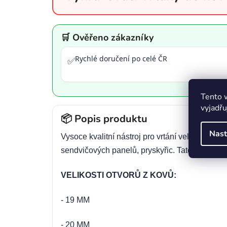
je
3,8
z
5
hvězdiček.
🛒 Ověřeno zákazníky
Rychlé doručení po celé ČR
✅
Tento 
vyjadřu
📦 Popis produktu
Nast
Vysoce kvalitní nástroj pro vrtání velkých otvor
sendvičových panelů, pryskyřic. Tato sada, dop
VELIKOSTI OTVORŮ Z KOVŮ:
- 19 MM
- 20 MM