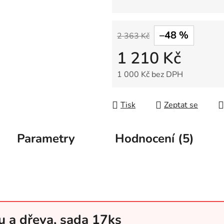
–48 %
2 363 Kč
1 210 Kč
1 000 Kč bez DPH
Měrná cena:
Tisk
Zeptat se
Parametry
Hodnocení (5)
u a dřeva, sada 17ks