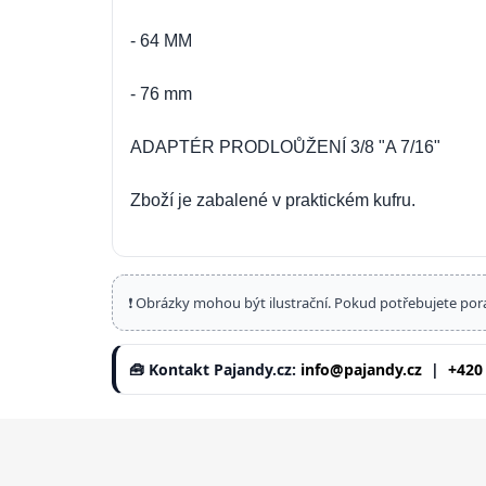
- 64 MM
- 76 mm
ADAPTÉR PRODLOŮŽENÍ 3/8 "A 7/16"
Zboží je zabalené v praktickém kufru.
❗ Obrázky mohou být ilustrační. Pokud potřebujete por
🧰 Kontakt Pajandy.cz:
info@pajandy.cz
|
+420
Z
á