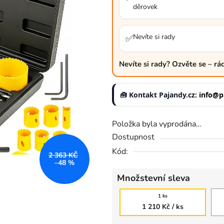
děrovek
3,8
z
5
Nevíte si rady
✅
hvězdiček.
Nevíte si rady? Ozvěte se – r
🧰 Kontakt Pajandy.cz:
info@p
Položka byla vyprodána…
Dostupnost
Kód:
2 363 KČ
–48 %
Množstevní sleva
1 ks
1 210 Kč
/ ks