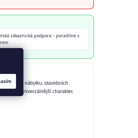
elská zákaznická podpora – poradíme s
ěrem
lasím
plastů, desek nábytku, stavebních
h, má nejuniverzálnější charakter.