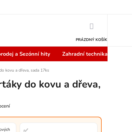
Doprava a platba
NÁKUPNÍ
KOŠÍK
PRÁZDNÝ KOŠÍK
rodej a Sezónní hity
Zahradní technika
Topi
 do kovu a dřeva, sada 17ks
rtáky do kovu a dřeva,
ocení
lových
✅