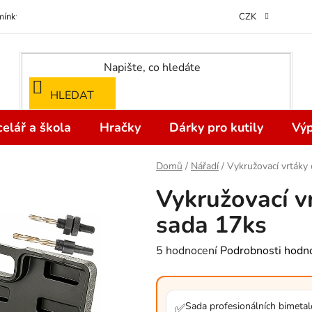
ínky ochrany osobních údajů
Odstoupení od kupní smlouvy do 14 dní
CZK
HLEDAT
elář a škola
Hračky
Dárky pro kutily
Výp
Domů
/
Nářadí
/
Vykružovací vrtáky
Vykružovací v
sada 17ks
Průměrné
5 hodnocení
Podrobnosti hodn
hodnocení
produktu
je
Sada profesionálních bimeta
✅