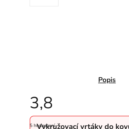
Popis
3,8
Průměrné
hodnocení
Vykružovací vrtáky do kov
5 hodnocení
produktu