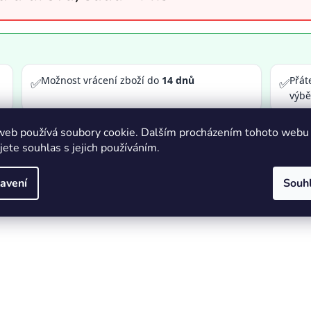
Možnost vrácení zboží do
14 dnů
Přát
✅
✅
výb
web používá soubory cookie. Dalším procházením tohoto webu
jete souhlas s jejich používáním.
avení
Souh
ů do kovů, plechů, profilů a trubek a také ideální pro vrtání do 
oručená pro profesionální použití v průmyslu, službách a dílnác