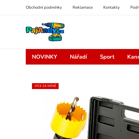
Přejít
Obchodní podmínky
Reklamace
Kontakty
Podm
na
obsah
NOVINKY
Nářadí
Sport
Kanc
VÍCE ZA MÉNĚ