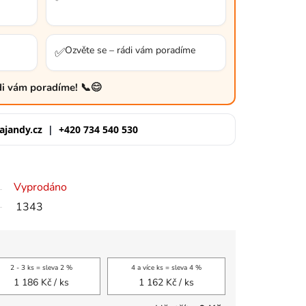
Ozvěte se – rádi vám poradíme
✅
ádi vám poradíme! 📞😊
ajandy.cz
|
+420 734 540 530
Vyprodáno
1343
2 - 3 ks = sleva 2 %
4 a více ks = sleva 4 %
1 186 Kč
/ ks
1 162 Kč
/ ks