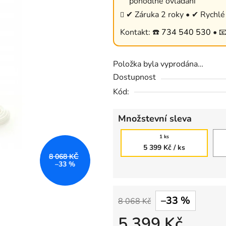
pohodlné ovládání
0,0
✔ Záruka 2 roky • ✔ Rychlé 
z
Kontakt: ☎️
734 540 530
• 
5
hvězdiček.
Položka byla vyprodána…
Dostupnost
Kód:
Množstevní sleva
1 ks
5 399 Kč
/ ks
8 068 KČ
–33 %
–33 %
8 068 Kč
5 399 Kč