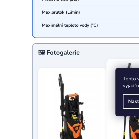
Max.prutok (L/min)
Maximální teploto vody (°C)
🖼️ Fotogalerie
Tento 
vyjadřu
Nast