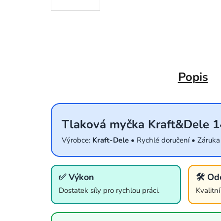
Popis
Tlaková myčka Kraft&Dele 
Výrobce:
Kraft-Dele
• Rychlé doručení • Záruka
✅ Výkon
🛠️ Od
Dostatek síly pro rychlou práci.
Kvalitn