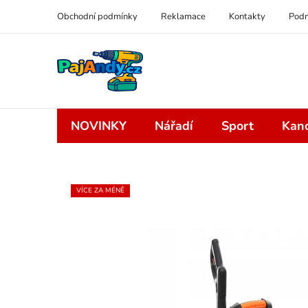
Přejít
Obchodní podmínky
Reklamace
Kontakty
Podm
na
obsah
NOVINKY
Nářadí
Sport
Kanc
VÍCE ZA MÉNĚ