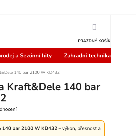
Doprava a platba
NÁKUPNÍ
KOŠÍK
PRÁZDNÝ KOŠÍK
rodej a Sezónní hity
Zahradní technika
Topi
ft&Dele 140 bar 2100 W KD432
a Kraft&Dele 140 bar
32
dnocení
e 140 bar 2100 W KD432
– výkon, přesnost a