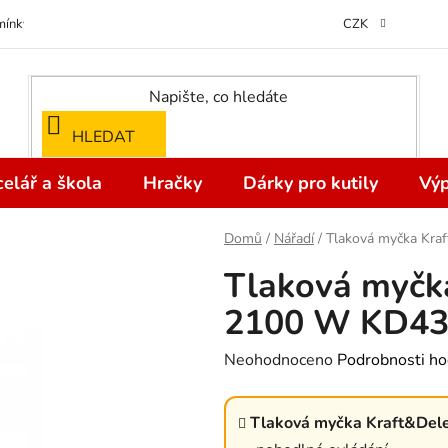
ínky ochrany osobních údajů
Odstoupení od kupní smlouvy do 14 dní
CZK
HLEDAT
elář a škola
Hračky
Dárky pro kutily
Výp
Domů
/
Nářadí
/
Tlaková myčka Kra
Tlaková myčk
2100 W KD4
Průměrné
Neohodnoceno
Podrobnosti ho
hodnocení
produktu
Tlaková myčka Kraft&Del
je