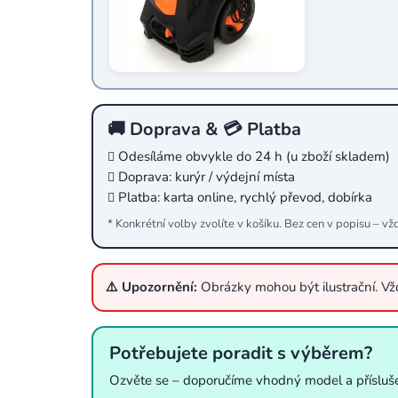
🚚 Doprava & 💳 Platba
Odesíláme obvykle do 24 h (u zboží skladem)
Doprava: kurýr / výdejní místa
Platba: karta online, rychlý převod, dobírka
* Konkrétní volby zvolíte v košíku. Bez cen v popisu – vž
⚠️ Upozornění:
Obrázky mohou být ilustrační. V
Potřebujete poradit s výběrem?
Ozvěte se – doporučíme vhodný model a přísluše