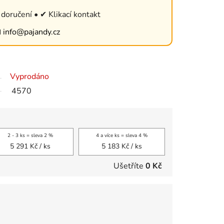
doručení • ✔ Klikací kontakt

info@pajandy.cz
Vyprodáno
4570
2 - 3 ks = sleva 2 %
4 a více ks = sleva 4 %
5 291 Kč
/ ks
5 183 Kč
/ ks
Ušetříte
0 Kč