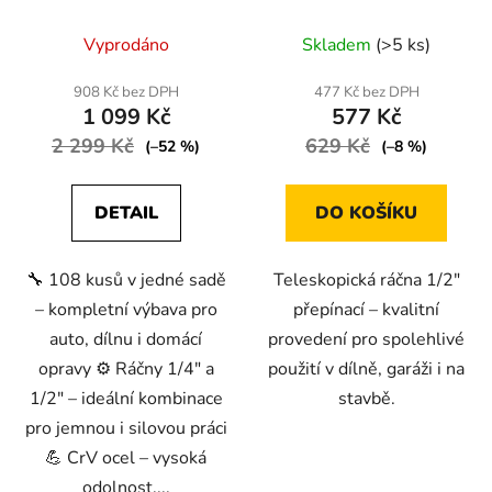
v kufříku
Průměrné
Vyprodáno
Skladem
(>5 ks)
hodnocení
produktu
908 Kč bez DPH
477 Kč bez DPH
1 099 Kč
577 Kč
je
2 299 Kč
4,2
629 Kč
(–52 %)
(–8 %)
z
5
DETAIL
DO KOŠÍKU
hvězdiček.
🔧 108 kusů v jedné sadě
Teleskopická ráčna 1/2"
– kompletní výbava pro
přepínací – kvalitní
auto, dílnu i domácí
provedení pro spolehlivé
opravy ⚙️ Ráčny 1/4" a
použití v dílně, garáži i na
1/2" – ideální kombinace
stavbě.
pro jemnou i silovou práci
💪 CrV ocel – vysoká
odolnost,...