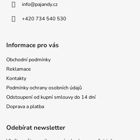
info
@
pajandy.cz
t
í
+420 734 540 530
Informace pro vás
Obchodní podmínky
Reklamace
Kontakty
Podmínky ochrany osobních údajů
Odstoupení od kupní smlouvy do 14 dní
Doprava a platba
Odebírat newsletter