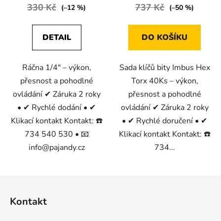
330 Kč
737 Kč
(–12 %)
(–50 %)
DETAIL
DO KOŠÍKU
Ráčna 1/4" – výkon,
Sada klíčů bity Imbus Hex
přesnost a pohodlné
Torx 40Ks – výkon,
ovládání ✔ Záruka 2 roky
přesnost a pohodlné
• ✔ Rychlé dodání • ✔
ovládání ✔ Záruka 2 roky
Klikací kontakt Kontakt: ☎️
• ✔ Rychlé doručení • ✔
734 540 530 • 📧
Klikací kontakt Kontakt: ☎️
info@pajandy.cz
734...
Z
á
Kontakt
p
a