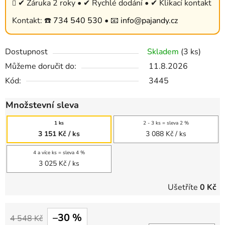
✔ Záruka 2 roky • ✔ Rychlé dodání • ✔ Klikací kontakt
Kontakt: ☎️
734 540 530
• 📧
info@pajandy.cz
Dostupnost
Skladem
(3 ks)
Můžeme doručit do:
11.8.2026
Kód:
3445
Množstevní sleva
1 ks
2 - 3 ks = sleva 2 %
3 151 Kč
/ ks
3 088 Kč
/ ks
4 a více ks = sleva 4 %
3 025 Kč
/ ks
Ušetříte
0 Kč
–30 %
4 548 Kč