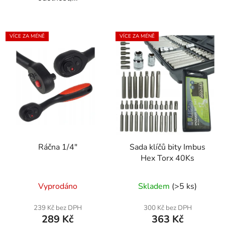
VÍCE ZA MÉNĚ
VÍCE ZA MÉNĚ
Ráčna 1/4"
Sada klíčů bity Imbus
Hex Torx 40Ks
Vyprodáno
Skladem
(>5 ks)
239 Kč bez DPH
300 Kč bez DPH
289 Kč
363 Kč