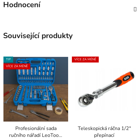
Hodnocení
Související produkty
TIP
VÍCE ZA MÉNĚ
VÍCE ZA MÉNĚ
Profesionální sada
Teleskopická ráčna 1/2"
ručního nářadí LeoTools
přepínací