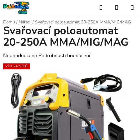
Přejít
Hledat
NÁKUP
na
KOŠÍK
obsah
Domů
/
Nářadí
/
Svařovací poloautomat 20-250A MMA/MIG/MAG
Svařovací poloautomat
20-250A MMA/MIG/MAG
Průměrné
Neohodnoceno
Podrobnosti hodnocení
hodnocení
VÍCE ZA MÉNĚ
produktu
je
0,0
z
5
hvězdiček.