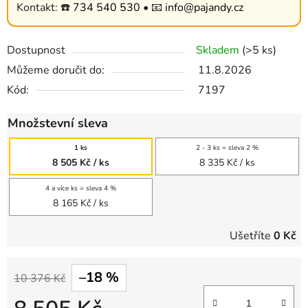
Kontakt: ☎️
734 540 530
• 📧
info@pajandy.cz
Dostupnost
Skladem
(>5 ks)
Můžeme doručit do:
11.8.2026
Kód:
7197
Množstevní sleva
1 ks
2 - 3 ks = sleva 2 %
8 505 Kč
/ ks
8 335 Kč
/ ks
4 a více ks = sleva 4 %
8 165 Kč
/ ks
Ušetříte
0 Kč
–18 %
10 376 Kč