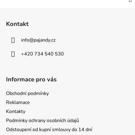
Z
á
Kontakt
p
a
info
@
pajandy.cz
t
í
+420 734 540 530
Informace pro vás
Obchodní podmínky
Reklamace
Kontakty
Podmínky ochrany osobních údajů
Odstoupení od kupní smlouvy do 14 dní