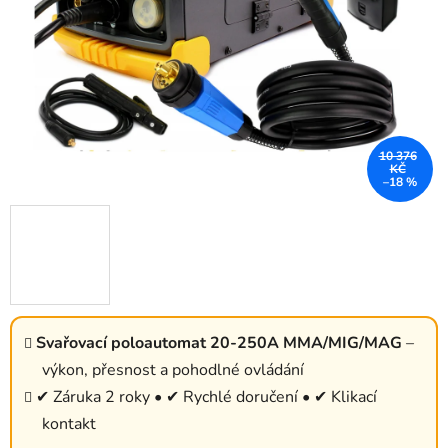
10 376
KČ
–18 %
Svařovací poloautomat 20-250A MMA/MIG/MAG
–
výkon, přesnost a pohodlné ovládání
✔ Záruka 2 roky • ✔ Rychlé doručení • ✔ Klikací
kontakt