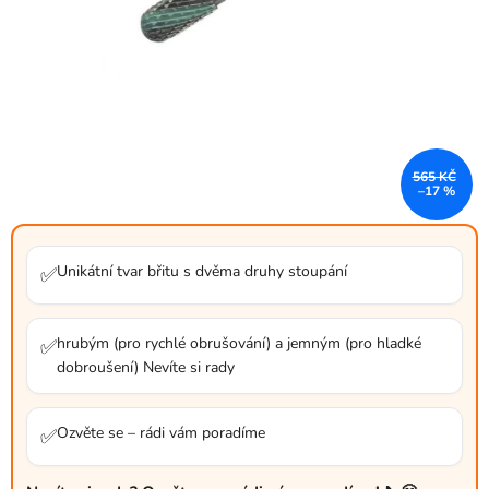
565 KČ
–17 %
Unikátní tvar břitu s dvěma druhy stoupání
✅
hrubým (pro rychlé obrušování) a jemným (pro hladké
✅
dobroušení) Nevíte si rady
Ozvěte se – rádi vám poradíme
✅