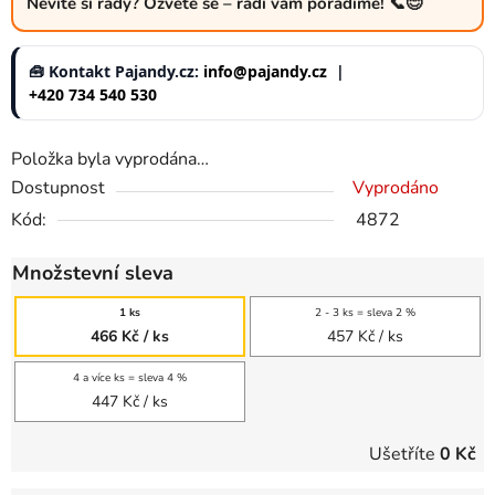
Nevíte si rady? Ozvěte se – rádi vám poradíme! 📞😊
🧰 Kontakt Pajandy.cz:
info@pajandy.cz
|
+420 734 540 530
Položka byla vyprodána…
Dostupnost
Vyprodáno
Kód:
4872
Množstevní sleva
1 ks
2 - 3 ks = sleva 2 %
466 Kč
/ ks
457 Kč
/ ks
4 a více ks = sleva 4 %
447 Kč
/ ks
Ušetříte
0 Kč