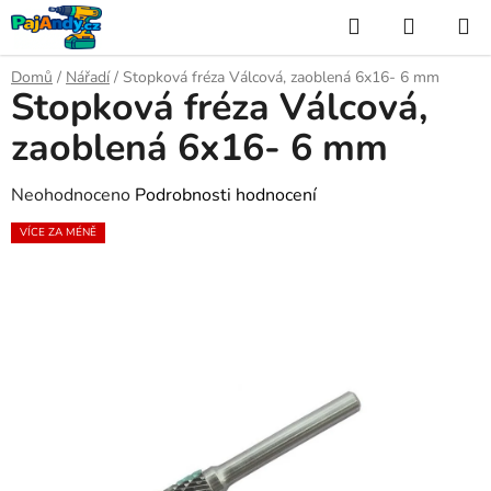
Přejít
Hledat
NÁKUP
na
KOŠÍK
obsah
Domů
/
Nářadí
/
Stopková fréza Válcová, zaoblená 6x16- 6 mm
Stopková fréza Válcová,
zaoblená 6x16- 6 mm
Průměrné
Neohodnoceno
Podrobnosti hodnocení
hodnocení
VÍCE ZA MÉNĚ
produktu
je
0,0
z
5
hvězdiček.