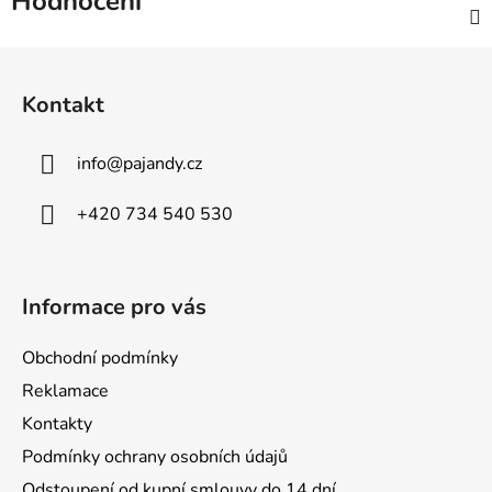
Hodnocení
Z
á
Kontakt
p
a
info
@
pajandy.cz
t
í
+420 734 540 530
Informace pro vás
Obchodní podmínky
Reklamace
Kontakty
Podmínky ochrany osobních údajů
Odstoupení od kupní smlouvy do 14 dní