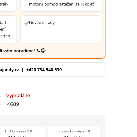
trály
motoru pomocí zatažení za rukojeť
tart
Nevíte si rady
✅
ení
artéru
ádi vám poradíme! 📞😊
ajandy.cz
|
+420 734 540 530
Vyprodáno
4689
2 - 3 ks = sleva 2 %
4 a více ks = sleva 4 %