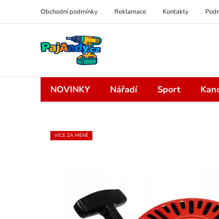
Přejít
Obchodní podmínky
Reklamace
Kontakty
Podm
na
obsah
NOVINKY
Nářadí
Sport
Kanc
VÍCE ZA MÉNĚ