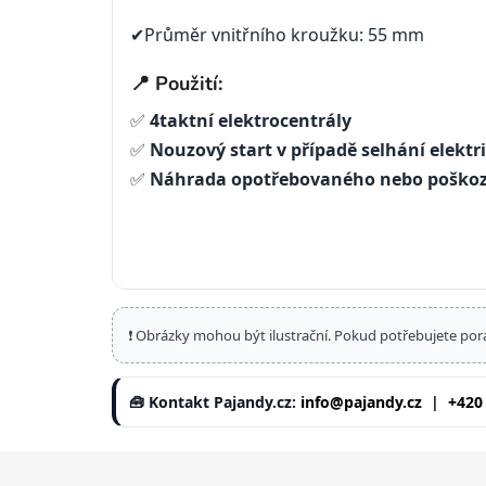
✔Průměr vnitřního kroužku: 55 mm
📍 Použití:
✅
4taktní elektrocentrály
✅
Nouzový start v případě selhání elektr
✅
Náhrada opotřebovaného nebo poškoz
❗ Obrázky mohou být ilustrační. Pokud potřebujete por
🧰 Kontakt Pajandy.cz:
info@pajandy.cz
|
+420