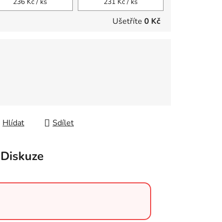
236 Kč
/ ks
231 Kč
/ ks
Ušetříte
0 Kč
Hlídat
Sdílet
Diskuze