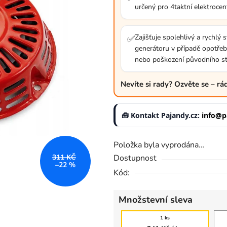
určený pro 4taktní elektrocen
0,0
z
5
Zajišťuje spolehlivý a rychlý s
✅
generátoru v případě opotřeb
hvězdiček.
nebo poškození původního st
Nevíte si rady? Ozvěte se – r
🧰 Kontakt Pajandy.cz:
info@p
Položka byla vyprodána…
Dostupnost
311 KČ
–22 %
Kód:
Množstevní sleva
1 ks