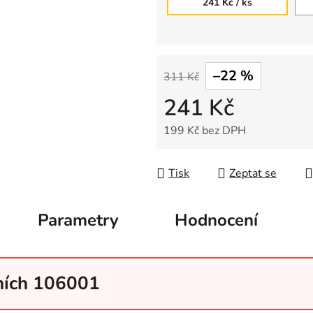
241 Kč
/ ks
–22 %
311 Kč
241 Kč
199 Kč bez DPH
Měrná cena:
Tisk
Zeptat se
Parametry
Hodnocení
tních 106001