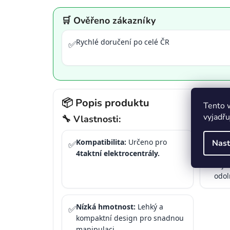
🛒 Ověřeno zákazníky
Rychlé doručení po celé ČR
✅
📦 Popis produktu
Tento 
vyjadřu
🔧 Vlastnosti:
Kompatibilita:
Určeno pro
Odol
Nast
✅
✅
4taktní elektrocentrály.
kval
zaji
odol
Nízká hmotnost:
Lehký a
✅
kompaktní design pro snadnou
manipulaci.