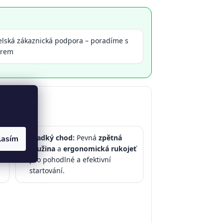
elská zákaznická podpora – poradíme s
ěrem
Hladký chod:
Pevná
zpětná
lasím
✅
i
pružina
a
ergonomická rukojeť
pro pohodlné a efektivní
startování.