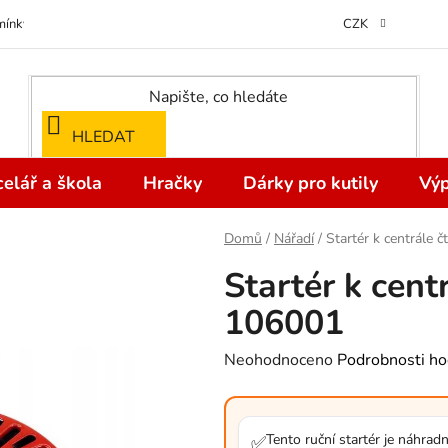
ínky ochrany osobních údajů
Odstoupení od kupní smlouvy do 14 dní
CZK
HLEDAT
elář a škola
Hračky
Dárky pro kutily
Výp
Domů
/
Nářadí
/
Startér k centrále 
Startér k cent
106001
Průměrné
Neohodnoceno
Podrobnosti ho
hodnocení
produktu
je
Tento ruční startér je náhradní
✅