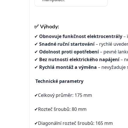
✅ Výhody:
✔
Obnovuje funkčnost elektrocentrály
– 
✔
Snadné ruční startování
– rychlé uveden
✔
Odolnost proti opotřebení
– pevné lanko
✔
Bez nutnosti elektrického napájení
– ne
✔
Rychlá montáž a výměna
– nevyžaduje 
Technické parametry
✔Celkový průměr: 175 mm
✔Rozteč šroubů: 80 mm
✔Diagonální rozteč šroubů: 165 mm