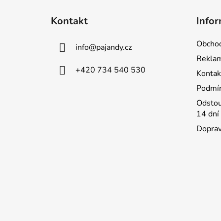
Z
á
Kontakt
Infor
p
a
Obchod
info
@
pajandy.cz
t
Rekla
í
+420 734 540 530
Kontak
Podmín
Odstou
14 dní
Doprav