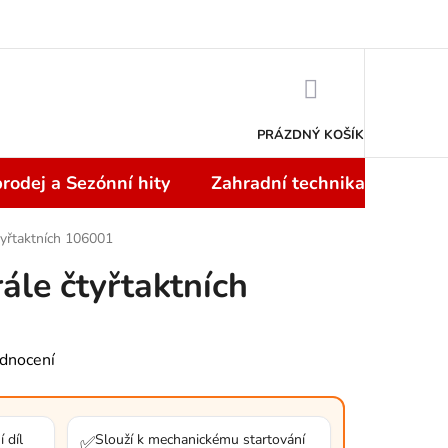
Doprava a platba
NÁKUPNÍ
KOŠÍK
PRÁZDNÝ KOŠÍK
rodej a Sezónní hity
Zahradní technika
Topi
čtyřtaktních 106001
rále čtyřtaktních
dnocení
 díl
Slouží k mechanickému startování
✅