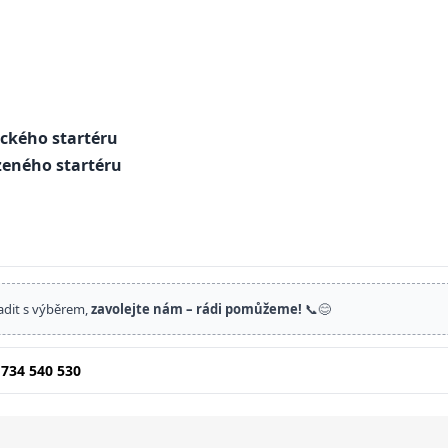
ického startéru
eného startéru
adit s výběrem,
zavolejte nám – rádi pomůžeme!
📞😊
 734 540 530