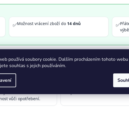
Možnost vrácení zboží do
14 dnů
Přát
✅
✅
výb
web používá soubory cookie. Dalším procházením tohoto webu
jete souhlas s jejich používáním.
ná konstrukce:
Vyrobeno z
Jednoduchá montáž:
Snadná
avení
Souh
✅
itních materiálů
výměna a instalace bez nutnost
šťujících dlouhou životnost a
speciálního nářadí.
nost vůči opotřebení.