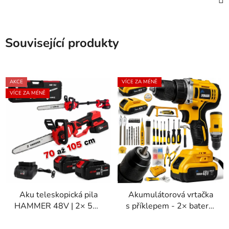
Související produkty
AKCE
VÍCE ZA MÉNĚ
VÍCE ZA MÉNĚ
Aku teleskopická pila
Akumulátorová vrtačka
HAMMER 48V | 2× 5Ah
s příklepem - 2× baterie
baterie | Lišta 12″ | Kufr
48V, sada 92 ks
Průměrné
Průměrné
+ příslušenství