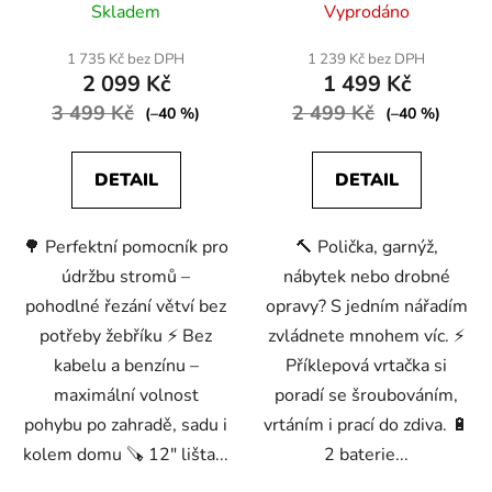
Skladem
Vyprodáno
hodnocení
hodnocení
produktu
produktu
1 735 Kč bez DPH
1 239 Kč bez DPH
2 099 Kč
1 499 Kč
je
je
3 499 Kč
4,8
2 499 Kč
5,0
(–40 %)
(–40 %)
z
z
5
5
DETAIL
DETAIL
hvězdiček.
hvězdiček.
🌳 Perfektní pomocník pro
🔨 Polička, garnýž,
údržbu stromů –
nábytek nebo drobné
pohodlné řezání větví bez
opravy? S jedním nářadím
potřeby žebříku ⚡ Bez
zvládnete mnohem víc. ⚡
kabelu a benzínu –
Příklepová vrtačka si
maximální volnost
poradí se šroubováním,
pohybu po zahradě, sadu i
vrtáním i prací do zdiva. 🔋
kolem domu 🪚 12″ lišta...
2 baterie...