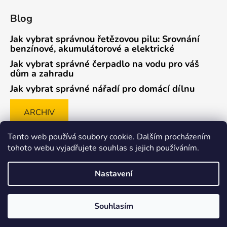
Blog
Jak vybrat správnou řetězovou pilu: Srovnání
benzínové, akumulátorové a elektrické
Jak vybrat správné čerpadlo na vodu pro váš
dům a zahradu
Jak vybrat správné nářadí pro domácí dílnu
ARCHIV
Tento web používá soubory cookie. Dalším procházením
tohoto webu vyjadřujete souhlas s jejich používáním.
Způsob ověřování recenzí
Nastavení
Souhlasím
Vytvořil Shoptet
Copyright 2026
pajandy.cz
. Všechna práva vyhrazena.