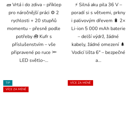
🧱 Vrtá i do zdiva – příklep
⚡ Silná aku pila 36 V –
pro náročnější práci ⚙️ 2
poradí si s větvemi, prkny
rychlosti + 20 stupňů
i palivovým dřevem 🔋 2×
momentu – přesně podle
Li-ion 5 000 mAh baterie
potřeby 🧰 Kufr s
– delší výdrž, žádné
příslušenstvím – vše
kabely, žádné omezení 🌲
připravené po ruce 🔦
Vodicí lišta 6″ – bezpečné
LED světlo–...
a...
TIP
VÍCE ZA MÉNĚ
VÍCE ZA MÉNĚ