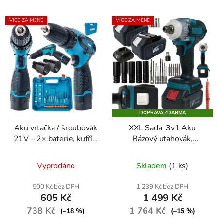
VÍCE ZA MÉNĚ
VÍCE ZA MÉNĚ
DOPRAVA ZDARMA
Aku vrtačka / šroubovák
XXL Sada: 3v1 Aku
21V – 2× baterie, kufřík,
Rázový utahovák,
sada bitů a nástavců
šroubovák, vrtačka 48V
Průměrné
v kufříku - 2x Baterie 5
Vyprodáno
Skladem
(1 ks)
Ah ZDARMA +
hodnocení
nabíječka +
produktu
500 Kč bez DPH
1 239 Kč bez DPH
příslušenství
605 Kč
1 499 Kč
je
738 Kč
1 764 Kč
5,0
(–18 %)
(–15 %)