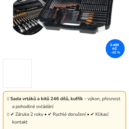
2 499
KČ
–40 %
Sada vrtáků a bitů 246 dílů, kufřík
– výkon, přesnost
a pohodlné ovládání
✔ Záruka 2 roky • ✔ Rychlé doručení • ✔ Klikací
kontakt