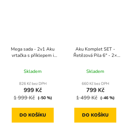
Mega sada - 2v1 Aku
Aku Komplet SET -
vrtačka s příklepem i
Řetězová Pila 6" - 2×
šroubovák 48V - 2x
Baterie + 1× vodící lišta
Průměrné
Průměrné
Baterie 5 Ah ZDARMA
+ 1× řetěz + 1×
Skladem
Skladem
+ nabíječka + kufřík
hodnocení
nabíječka
hodnocení
produktu
produktu
826 Kč bez DPH
660 Kč bez DPH
999 Kč
799 Kč
je
je
1 999 Kč
4,8
1 499 Kč
5,0
(–50 %)
(–46 %)
z
z
5
5
DO KOŠÍKU
DO KOŠÍKU
hvězdiček.
hvězdiček.