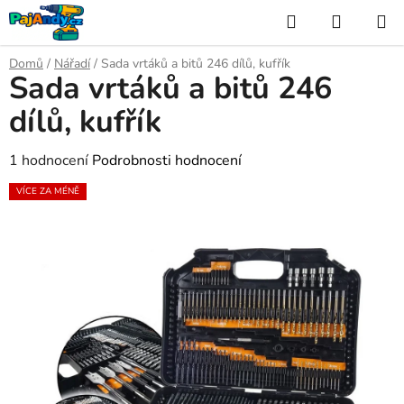
Přejít
Hledat
NÁKUP
na
KOŠÍK
obsah
Domů
/
Nářadí
/
Sada vrtáků a bitů 246 dílů, kufřík
Sada vrtáků a bitů 246
dílů, kufřík
Průměrné
1 hodnocení
Podrobnosti hodnocení
hodnocení
VÍCE ZA MÉNĚ
produktu
je
5,0
z
5
hvězdiček.