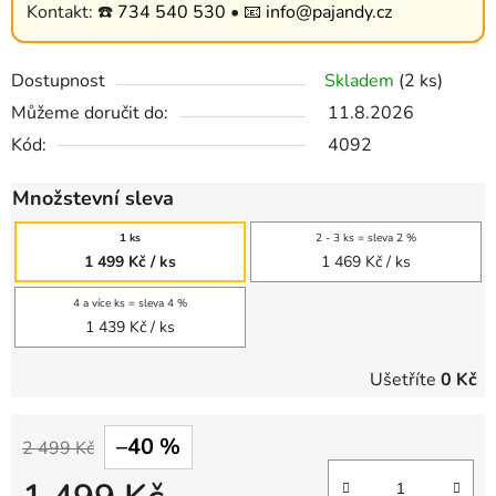
Kontakt: ☎️
734 540 530
• 📧
info@pajandy.cz
Dostupnost
Skladem
(2 ks)
Můžeme doručit do:
11.8.2026
Kód:
4092
Množstevní sleva
1 ks
2 - 3 ks = sleva 2 %
1 499 Kč
/ ks
1 469 Kč
/ ks
4 a více ks = sleva 4 %
1 439 Kč
/ ks
Ušetříte
0 Kč
–40 %
2 499 Kč