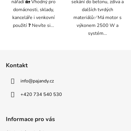
nářadí 🏡 Vhodný pro
sekání do betonu, zdiva a
domácnosti, sklady,
dalších tvrdých
kanceláře i venkovní
materiálů✅Má motor s
použití ❓ Nevíte si...
výkonem 2500 W a
systém...
Z
á
Kontakt
p
a
info
@
pajandy.cz
t
í
+420 734 540 530
Informace pro vás