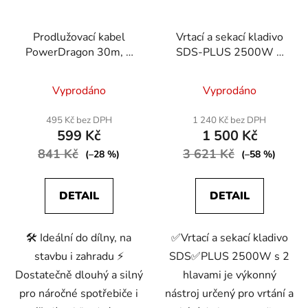
Prodlužovací kabel
Vrtací a sekací kladivo
PowerDragon 30m, 1
SDS-PLUS 2500W 2
zásuvka, 3x2,5 –
hlavy
Průměrné
Průměrné
bezpečný, odolný a
Vyprodáno
Vyprodáno
spolehlivý kabel pro
hodnocení
hodnocení
každodenní použití
produktu
produktu
495 Kč bez DPH
1 240 Kč bez DPH
599 Kč
1 500 Kč
je
je
841 Kč
4,9
3 621 Kč
3,9
(–28 %)
(–58 %)
z
z
5
5
DETAIL
DETAIL
hvězdiček.
hvězdiček.
🛠️ Ideální do dílny, na
✅Vrtací a sekací kladivo
stavbu i zahradu ⚡
SDS✅PLUS 2500W s 2
Dostatečně dlouhý a silný
hlavami je výkonný
pro náročné spotřebiče i
nástroj určený pro vrtání a