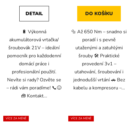
z
5
DETAIL
DO KOŠÍKU
hvězdiček.
🔋 Výkonná
🔩 Až 650 Nm – snadno si
akumulátorová vrtačka/
poradí i s pevně
šroubovák 21V – ideální
utaženými a zatuhlými
pomocník pro každodenní
šrouby 🛠️ Praktické
domácí práce i
provedení 3v1 –
profesionální použití.
utahování, šroubování i
Nevíte si rady? Ozvěte se
jednodušší vrtání 🚗 Bez
– rádi vám poradíme! 📞😊
kabelu a kompresoru –...
🧰 Kontakt...
VÍCE ZA MÉNĚ
VÍCE ZA MÉNĚ