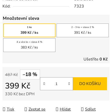
Kód:
7323
Množstevní sleva
1 ks
2 - 3 ks = sleva 2 %
399 Kč
/ ks
391 Kč
/ ks
4 a více ks = sleva 4 %
383 Kč
/ ks
Ušetříte
0 Kč
–18 %
487 Kč
399 Kč
DO KOŠÍKU
330 Kč bez DPH
Měrná cena:
Tisk
Zeptat se
Hlídat
Sdílet