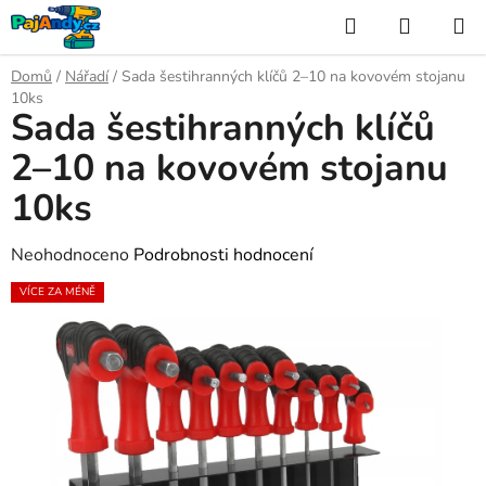
Přejít
Hledat
NÁKUP
na
KOŠÍK
obsah
Domů
/
Nářadí
/
Sada šestihranných klíčů 2–10 na kovovém stojanu
10ks
Sada šestihranných klíčů
2–10 na kovovém stojanu
10ks
Průměrné
Neohodnoceno
Podrobnosti hodnocení
hodnocení
VÍCE ZA MÉNĚ
produktu
je
0,0
z
5
hvězdiček.