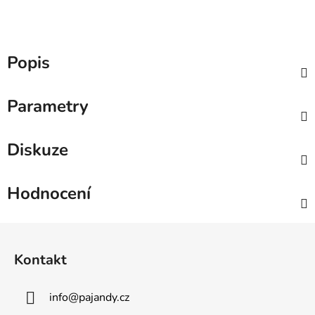
Popis
Parametry
Diskuze
Hodnocení
Z
á
Kontakt
p
a
info
@
pajandy.cz
t