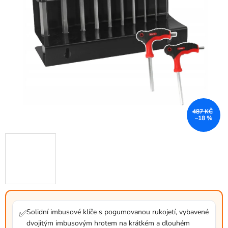
487 KČ
–18 %
Solidní imbusové klíče s pogumovanou rukojetí, vybavené
✅
dvojitým imbusovým hrotem na krátkém a dlouhém