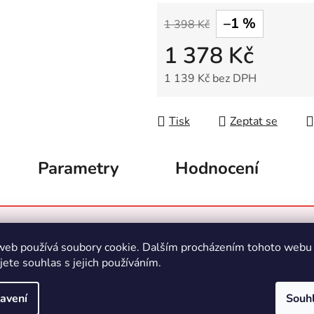
–1 %
1 398 Kč
1 378 Kč
1 139 Kč bez DPH
Měrná cena:
Tisk
Zeptat se
Parametry
Hodnocení
17-41 mm
web používá soubory cookie. Dalším procházením tohoto webu
jete souhlas s jejich používáním.
avení
Souh