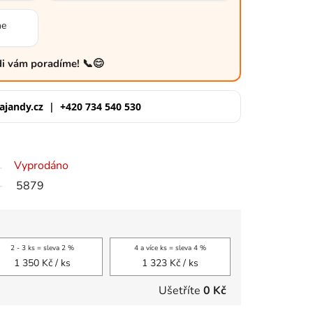
me
ádi vám poradíme! 📞😊
ajandy.cz
|
+420 734 540 530
Vyprodáno
5879
2 - 3 ks = sleva 2 %
4 a více ks = sleva 4 %
1 350 Kč
/ ks
1 323 Kč
/ ks
Ušetříte
0 Kč