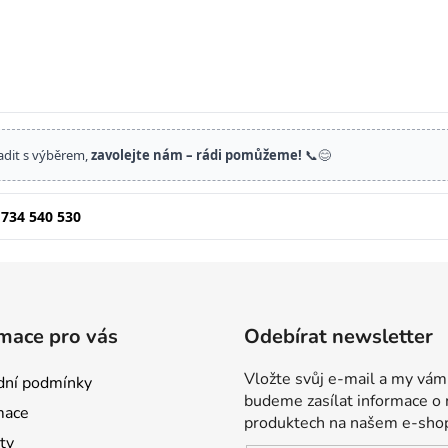
adit s výběrem,
zavolejte nám – rádi pomůžeme!
📞😊
 734 540 530
mace pro vás
Odebírat newsletter
Vložte svůj e-mail a my vám
ní podmínky
budeme zasílat informace o
mace
produktech na našem e-sho
ty