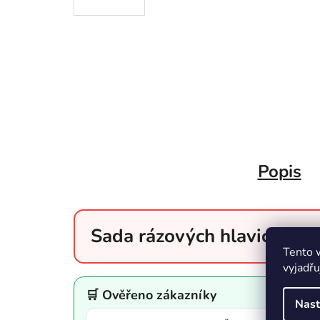
Popis
Sada rázových hlavic 1" 
Tento 
vyjadřu
🛒 Ověřeno zákazníky
Nast