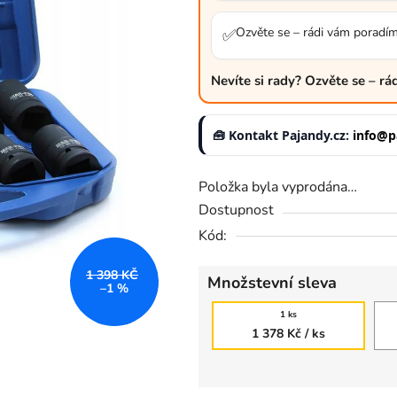
z
5
Ozvěte se – rádi vám poradí
✅
hvězdiček.
Nevíte si rady? Ozvěte se – r
🧰 Kontakt Pajandy.cz:
info@p
Položka byla vyprodána…
Dostupnost
Kód:
1 398 KČ
Množstevní sleva
–1 %
1 ks
1 378 Kč
/ ks