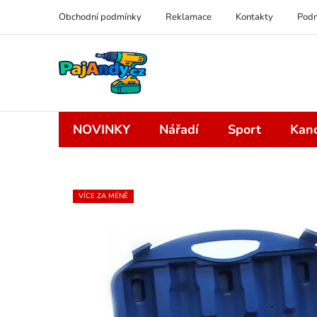
Přejít
Obchodní podmínky
Reklamace
Kontakty
Podm
na
obsah
NOVINKY
Nářadí
Sport
Kanc
VÍCE ZA MÉNĚ