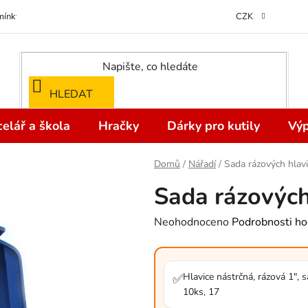
ínky ochrany osobních údajů
Odstoupení od kupní smlouvy do 14 dní
CZK
HLEDAT
elář a škola
Hračky
Dárky pro kutily
Výp
Domů
/
Nářadí
/
Sada rázových hlav
Sada rázových
Průměrné
Neohodnoceno
Podrobnosti ho
hodnocení
produktu
je
Hlavice nástrčná, rázová 1", 
✅
10ks, 17
0,0