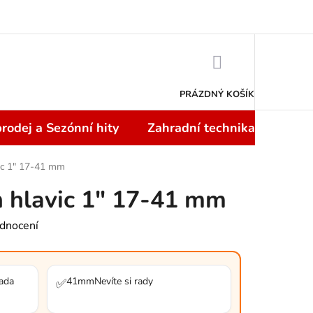
Doprava a platba
NÁKUPNÍ
KOŠÍK
PRÁZDNÝ KOŠÍK
rodej a Sezónní hity
Zahradní technika
Topi
ic 1" 17-41 mm
 hlavic 1" 17-41 mm
dnocení
sada
41mmNevíte si rady
✅