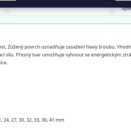
Možnost vrácení zboží do
14 dnů
Přát
✅
✅
výb
ost, Zúžený povrch usnadňuje zasažení hlavy šroubu, Vhodn
vací sílu. Přesný tvar umožňuje vyhnout se energetickým zt
ice.
, 24, 27, 30, 32, 33, 36, 41 mm