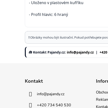
- Uloženo v plastovém kufříku
- Profil hlavic: 6 hraný
❗ Obrázky mohou být ilustrační. Pokud potřebujete por
🧰 Kontakt Pajandy.cz:
info@pajandy.cz
|
+420
Z
á
Kontakt
Infor
p
a
Obchod
info
@
pajandy.cz
t
Rekla
í
+420 734 540 530
Kontak