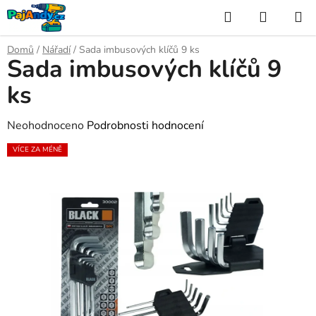
Přejít
Hledat
NÁKUP
na
KOŠÍK
obsah
Domů
/
Nářadí
/
Sada imbusových klíčů 9 ks
Sada imbusových klíčů 9
ks
Průměrné
Neohodnoceno
Podrobnosti hodnocení
hodnocení
VÍCE ZA MÉNĚ
produktu
je
0,0
z
5
hvězdiček.