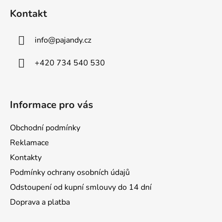
á
Kontakt
p
a
info
@
pajandy.cz
t
í
+420 734 540 530
Informace pro vás
Obchodní podmínky
Reklamace
Kontakty
Podmínky ochrany osobních údajů
Odstoupení od kupní smlouvy do 14 dní
Doprava a platba