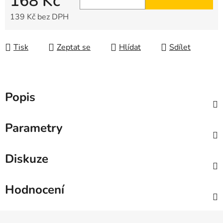
168 Kč
139 Kč bez DPH
Měrná cena:
Tisk
Zeptat se
Hlídat
Sdílet
Popis
Parametry
Diskuze
Hodnocení
Z