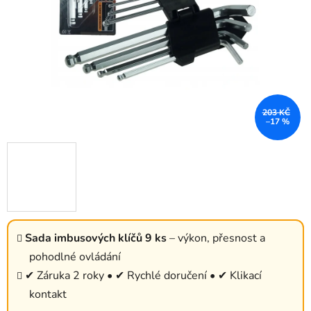
203 KČ
–17 %
Sada imbusových klíčů 9 ks
– výkon, přesnost a
pohodlné ovládání
✔ Záruka 2 roky • ✔ Rychlé doručení • ✔ Klikací
kontakt