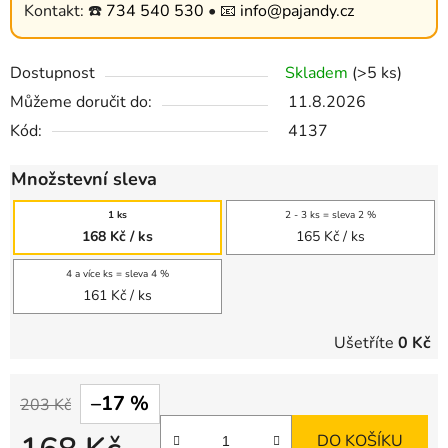
Kontakt: ☎️
734 540 530
• 📧
info@pajandy.cz
Dostupnost
Skladem
(>5 ks)
Můžeme doručit do:
11.8.2026
Kód:
4137
Množstevní sleva
1 ks
2 - 3 ks = sleva 2 %
168 Kč
/ ks
165 Kč
/ ks
4 a více ks = sleva 4 %
161 Kč
/ ks
Ušetříte
0 Kč
–17 %
203 Kč
DO KOŠÍKU