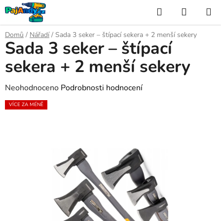
Přejít
Hledat
NÁKUP
na
KOŠÍK
obsah
Domů
/
Nářadí
/
Sada 3 seker – štípací sekera + 2 menší sekery
Sada 3 seker – štípací
sekera + 2 menší sekery
Průměrné
Neohodnoceno
Podrobnosti hodnocení
hodnocení
VÍCE ZA MÉNĚ
produktu
je
0,0
z
5
hvězdiček.