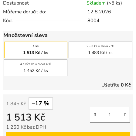
Dostupnost
Skladem
(>5 ks)
Můžeme doručit do:
12.8.2026
Kód:
8004
Množstevní sleva
1 ks
2 - 3 ks = sleva 2 %
1 513 Kč
/ ks
1 483 Kč
/ ks
4 a více ks = sleva 4 %
1 452 Kč
/ ks
Ušetříte
0 Kč
–17 %
1 845 Kč
1 513 Kč
1 250 Kč bez DPH