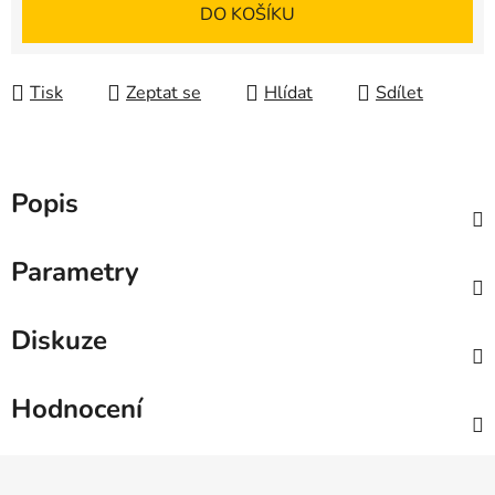
Měrná cena:
DO KOŠÍKU
Tisk
Zeptat se
Hlídat
Sdílet
Popis
Parametry
Diskuze
Hodnocení
Z