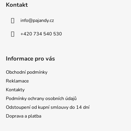
á
Kontakt
p
a
info
@
pajandy.cz
t
í
+420 734 540 530
Informace pro vás
Obchodní podmínky
Reklamace
Kontakty
Podmínky ochrany osobních údajů
Odstoupení od kupní smlouvy do 14 dní
Doprava a platba