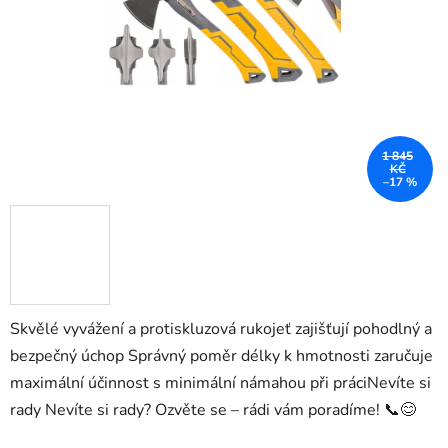
1 845
KČ
–17 %
Skvělé vyvážení a protiskluzová rukojeť zajišťují pohodlný a
bezpečný úchop Správný poměr délky k hmotnosti zaručuje
maximální účinnost s minimální námahou při práciNevíte si
rady Nevíte si rady? Ozvěte se – rádi vám poradíme! 📞😊