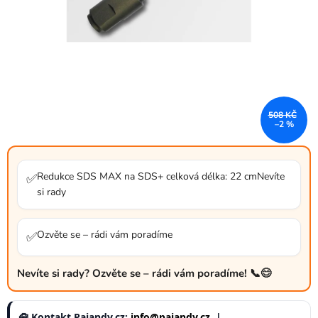
508 KČ
–2 %
Redukce SDS MAX na SDS+ celková délka: 22 cmNevíte
✅
si rady
Ozvěte se – rádi vám poradíme
✅
Nevíte si rady? Ozvěte se – rádi vám poradíme! 📞😊
🧰 Kontakt Pajandy.cz:
info@pajandy.cz
|