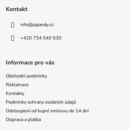
á
Kontakt
p
a
info
@
pajandy.cz
t
í
+420 734 540 530
Informace pro vás
Obchodní podmínky
Reklamace
Kontakty
Podmínky ochrany osobních údajů
Odstoupení od kupní smlouvy do 14 dní
Doprava a platba