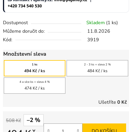
+420 734 540 530
Dostupnost
Skladem
(1 ks)
Můžeme doručit do:
11.8.2026
Kód:
3919
Množstevní sleva
1 ks
2 - 3 ks = sleva 2 %
494 Kč
/ ks
484 Kč
/ ks
4 a více ks = sleva 4 %
474 Kč
/ ks
Ušetříte
0 Kč
–2 %
508 Kč
DO KOŠÍKU