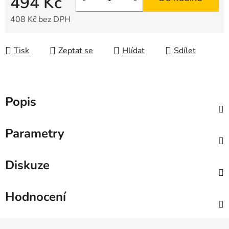
494 Kč
408 Kč bez DPH
Měrná cena:
Tisk
Zeptat se
Hlídat
Sdílet
Popis
Parametry
Diskuze
Hodnocení
Z