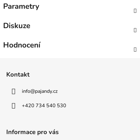
Parametry
Diskuze
Hodnocení
Z
á
Kontakt
p
a
info
@
pajandy.cz
t
í
+420 734 540 530
Informace pro vás