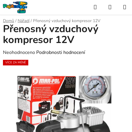
Přejít
Hledat
NÁKUP
na
KOŠÍK
obsah
Domů
/
Nářadí
/
Přenosný vzduchový kompresor 12V
Přenosný vzduchový
kompresor 12V
Průměrné
Neohodnoceno
Podrobnosti hodnocení
hodnocení
VÍCE ZA MÉNĚ
produktu
je
0,0
z
5
hvězdiček.