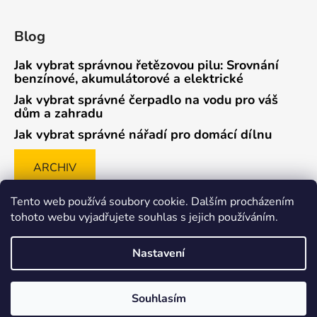
Blog
Jak vybrat správnou řetězovou pilu: Srovnání
benzínové, akumulátorové a elektrické
Jak vybrat správné čerpadlo na vodu pro váš
dům a zahradu
Jak vybrat správné nářadí pro domácí dílnu
ARCHIV
Tento web používá soubory cookie. Dalším procházením
tohoto webu vyjadřujete souhlas s jejich používáním.
Způsob ověřování recenzí
Nastavení
Souhlasím
Vytvořil Shoptet