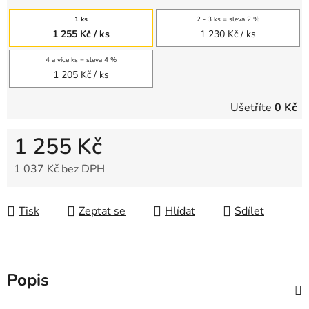
1 ks
2 - 3 ks = sleva 2 %
1 255 Kč
/ ks
1 230 Kč
/ ks
4 a více ks = sleva 4 %
1 205 Kč
/ ks
Ušetříte
0 Kč
1 255 Kč
1 037 Kč bez DPH
Měrná cena:
Tisk
Zeptat se
Hlídat
Sdílet
Popis