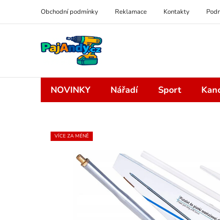
Přejít
Obchodní podmínky
Reklamace
Kontakty
Podm
na
obsah
NOVINKY
Nářadí
Sport
Kanc
VÍCE ZA MÉNĚ