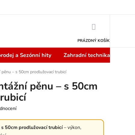
Doprava a platba
NÁKUPNÍ
KOŠÍK
PRÁZDNÝ KOŠÍK
rodej a Sezónní hity
Zahradní technika
Topi
 pěnu – s 50cm prodlužovací trubicí
ntážní pěnu – s 50cm
rubicí
dnocení
 s 50cm prodlužovací trubicí
– výkon,