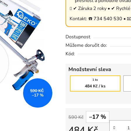
přesnost a pohodlné ovlád
0,0
✔ Záruka 2 roky • ✔ Rychlé 
z
Kontakt: ☎️
734 540 530
• 
5
hvězdiček.
Dostupnost
Můžeme doručit do:
Kód:
Množstevní sleva
1 ks
484 Kč
/ ks
590 KČ
–17 %
–17 %
590 Kč
484 Kč