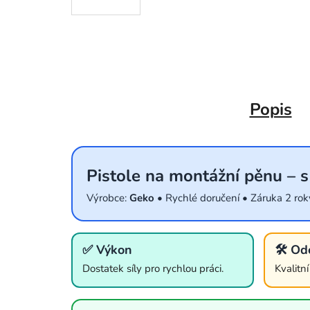
Popis
Pistole na montážní pěnu – s
Výrobce:
Geko
• Rychlé doručení • Záruka 2 rok
✅ Výkon
🛠️ Od
Dostatek síly pro rychlou práci.
Kvalitn