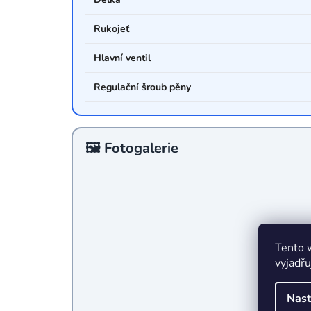
Rukojeť
Hlavní ventil
Regulační šroub pěny
🖼️ Fotogalerie
Tento 
vyjadřu
Nast