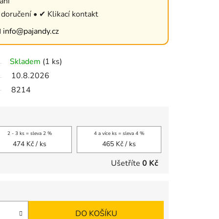
ání
doručení • ✔ Klikací kontakt

info@pajandy.cz
Skladem
(1 ks)
10.8.2026
8214
2 - 3 ks = sleva 2 %
4 a více ks = sleva 4 %
474 Kč
/ ks
465 Kč
/ ks
Ušetříte
0 Kč
DO KOŠÍKU