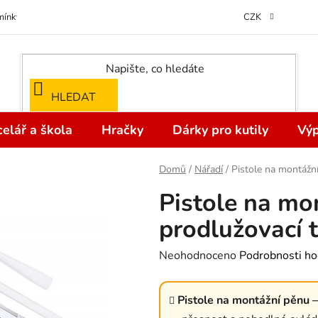
ínky ochrany osobních údajů
Odstoupení od kupní smlouvy do 14 dní
CZK
HLEDAT
elář a škola
Hračky
Dárky pro kutily
Výp
Domů
/
Nářadí
/
Pistole na montážní
Pistole na mo
prodlužovací t
Průměrné
Neohodnoceno
Podrobnosti ho
hodnocení
produktu
Pistole na montážní pěnu –
je