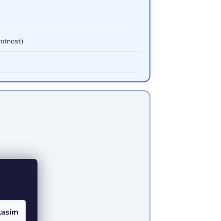
votnost)
lasím