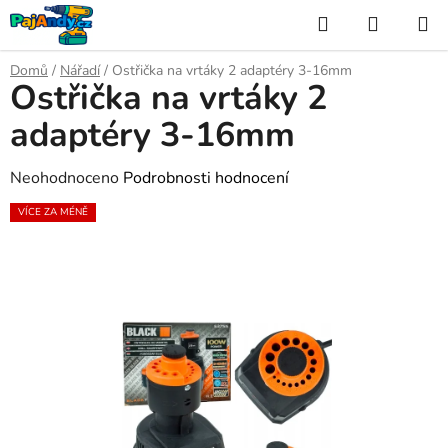
Přejít
Hledat
NÁKUP
na
KOŠÍK
obsah
Domů
/
Nářadí
/
Ostřička na vrtáky 2 adaptéry 3-16mm
Ostřička na vrtáky 2
adaptéry 3-16mm
Průměrné
Neohodnoceno
Podrobnosti hodnocení
hodnocení
VÍCE ZA MÉNĚ
produktu
je
0,0
z
5
hvězdiček.