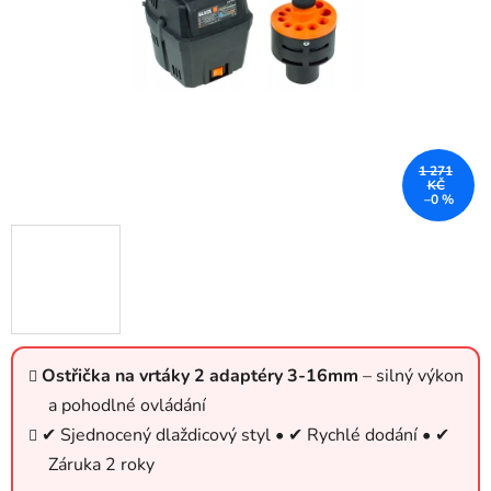
1 271
KČ
–0 %
Ostřička na vrtáky 2 adaptéry 3-16mm
– silný výkon
a pohodlné ovládání
✔ Sjednocený dlaždicový styl • ✔ Rychlé dodání • ✔
Záruka 2 roky