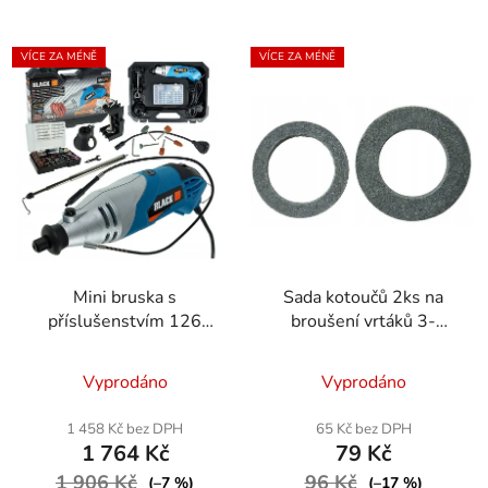
VÍCE ZA MÉNĚ
VÍCE ZA MÉNĚ
Mini bruska s
Sada kotoučů 2ks na
příslušenstvím 126
broušení vrtáků 3-
prvků 42653
16mm
Průměrné
Vyprodáno
Vyprodáno
hodnocení
produktu
1 458 Kč bez DPH
65 Kč bez DPH
1 764 Kč
79 Kč
je
1 906 Kč
5,0
96 Kč
(–7 %)
(–17 %)