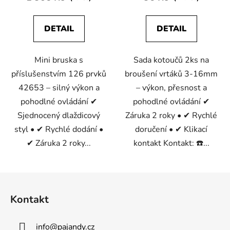
z
5
DETAIL
DETAIL
hvězdiček.
Mini bruska s
Sada kotoučů 2ks na
příslušenstvím 126 prvků
broušení vrtáků 3-16mm
42653 – silný výkon a
– výkon, přesnost a
pohodlné ovládání ✔
pohodlné ovládání ✔
Sjednocený dlaždicový
Záruka 2 roky • ✔ Rychlé
styl • ✔ Rychlé dodání •
doručení • ✔ Klikací
✔ Záruka 2 roky...
kontakt Kontakt: ☎️...
Z
á
Kontakt
p
a
info
@
pajandy.cz