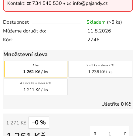
Kontakt: ☎️
734 540 530
• 📧
info@pajandy.cz
Dostupnost
Skladem
(>5 ks)
Můžeme doručit do:
11.8.2026
Kód:
2746
Množstevní sleva
1 ks
2 - 3 ks = sleva 2 %
1 261 Kč
/ ks
1 236 Kč
/ ks
4 a více ks = sleva 4 %
1 211 Kč
/ ks
Ušetříte
0 Kč
–0 %
1 271 Kč