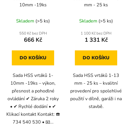
10mm -19ks
mm - 25 ks
Skladem
(>5 ks)
Skladem
(>5 ks)
550 Kč bez DPH
1 100 Kč bez DPH
666 Kč
1 331 Kč
DO KOŠÍKU
DO KOŠÍKU
Sada HSS vrtáků 1-
Sada HSS vrtáků 1-13
10mm -19ks – výkon,
mm - 25 ks – kvalitní
přesnost a pohodlné
provedení pro spolehlivé
ovládání ✔ Záruka 2 roky
použití v dílně, garáži i na
• ✔ Rychlé dodání • ✔
stavbě.
Klikací kontakt Kontakt: ☎️
734 540 530 • 📧...