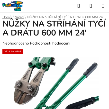
Přejít
Hledat
NÁKUP
na
KOŠÍK
obsah
Domů
/
Nářadí
/
NŮŽKY NA STŘÍHÁNÍ TYČÍ A DRÁTU 600 MM 24'
NŮŽKY NA STŘÍHÁNÍ TYČÍ
A DRÁTU 600 MM 24'
Průměrné
Neohodnoceno
Podrobnosti hodnocení
hodnocení
VÍCE ZA MÉNĚ
produktu
je
0,0
z
5
hvězdiček.