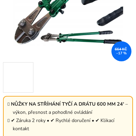
664 KČ
–17 %
NŮŽKY NA STŘÍHÁNÍ TYČÍ A DRÁTU 600 MM 24'
–
výkon, přesnost a pohodlné ovládání
✔ Záruka 2 roky • ✔ Rychlé doručení • ✔ Klikací
kontakt