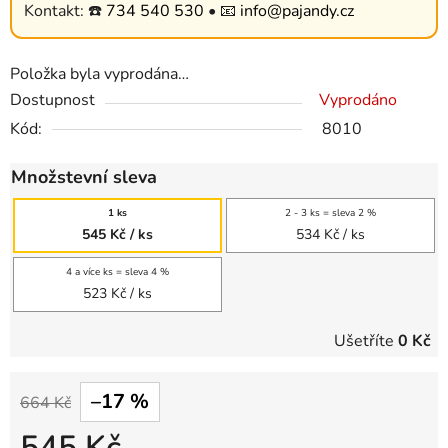
Kontakt: ☎️
734 540 530
• 📧
info@pajandy.cz
Položka byla vyprodána…
Dostupnost
Vyprodáno
Kód:
8010
Množstevní sleva
1 ks
2 - 3 ks = sleva 2 %
545 Kč
/ ks
534 Kč
/ ks
4 a více ks = sleva 4 %
523 Kč
/ ks
Ušetříte
0 Kč
–17 %
664 Kč
545 Kč