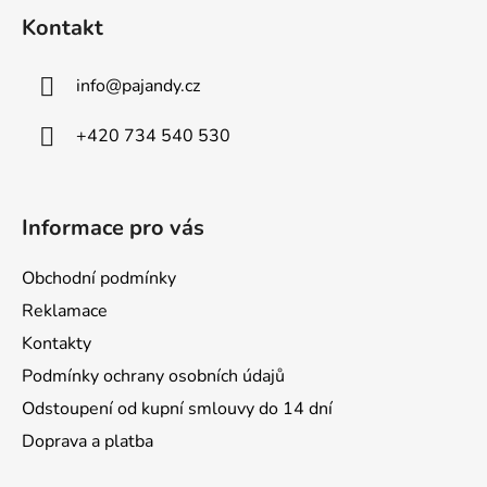
á
Kontakt
p
a
info
@
pajandy.cz
t
í
+420 734 540 530
Informace pro vás
Obchodní podmínky
Reklamace
Kontakty
Podmínky ochrany osobních údajů
Odstoupení od kupní smlouvy do 14 dní
Doprava a platba