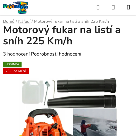
Přejít
Hledat
NÁKUP
na
KOŠÍK
obsah
Domů
/
Nářadí
/
Motorový fukar na listí a sníh 225 Km/h
Motorový fukar na listí a
sníh 225 Km/h
Průměrné
3 hodnocení
Podrobnosti hodnocení
hodnocení
NOVINKA
produktu
VÍCE ZA MÉNĚ
je
4,7
z
5
hvězdiček.