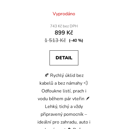
Jet – 2 × baterie +
Průměrné
nabíječka, výkonný
Vyprodáno
zahradní pomocník
hodnocení
produktu
743 Kč bez DPH
899 Kč
je
1 513 Kč
5,0
(–40 %)
z
5
DETAIL
hvězdiček.
🍂 Rychlý úklid bez
kabelů a bez námahy 💨
Odfoukne listí, prach i
vodu během pár vteřin 🪶
Lehký, tichý a vždy
připravený pomocník –
ideální pro zahradu, auto i