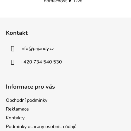
domácnost 🔋 Dvě...
Z
á
Kontakt
p
a
info
@
pajandy.cz
t
í
+420 734 540 530
Informace pro vás
Obchodní podmínky
Reklamace
Kontakty
Podmínky ochrany osobních údajů