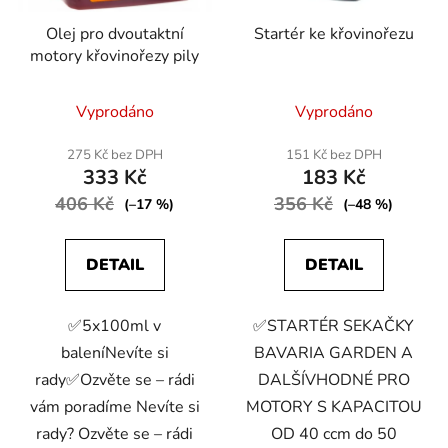
Olej pro dvoutaktní
Startér ke křovinořezu
motory křovinořezy pily
Průměrné
Průměrné
Vyprodáno
Vyprodáno
hodnocení
hodnocení
produktu
produktu
275 Kč bez DPH
151 Kč bez DPH
333 Kč
183 Kč
je
je
406 Kč
3,0
356 Kč
4,0
(–17 %)
(–48 %)
z
z
5
5
DETAIL
DETAIL
hvězdiček.
hvězdiček.
✅5x100ml v
✅STARTÉR SEKAČKY
baleníNevíte si
BAVARIA GARDEN A
rady✅Ozvěte se – rádi
DALŠÍVHODNÉ PRO
vám poradíme Nevíte si
MOTORY S KAPACITOU
rady? Ozvěte se – rádi
OD 40 ccm do 50