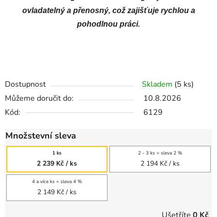
ovladatelný a přenosný, což zajišťuje rychlou a
pohodlnou práci.
Dostupnost
Skladem
(5 ks)
Můžeme doručit do:
10.8.2026
Kód:
6129
Množstevní sleva
1 ks
2 - 3 ks = sleva 2 %
2 239 Kč
/ ks
2 194 Kč
/ ks
4 a více ks = sleva 4 %
2 149 Kč
/ ks
Ušetříte
0 Kč