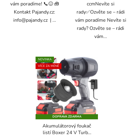
vám poradíme! 📞😊 🧰
ccmNevíte si
Kontakt Pajandy.cz:
rady✅Ozvěte se – rádi
info@pajandy.cz | ...
vám poradíme Nevíte si
rady? Ozvěte se – rádi
vám...
NOVINKA
VÍCE ZA MÉNĚ
DOPRAVA ZDARMA
Akumulátorový foukač
listí Boxer 24 V Turbo