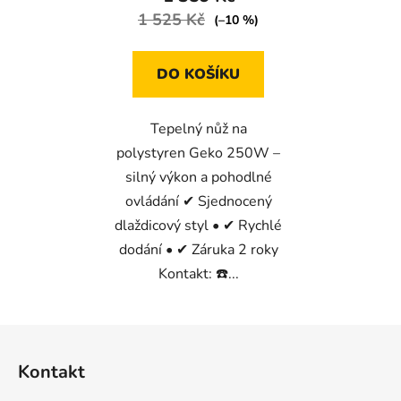
1 525 Kč
(–10 %)
DO KOŠÍKU
Tepelný nůž na
polystyren Geko 250W –
silný výkon a pohodlné
ovládání ✔ Sjednocený
dlaždicový styl • ✔ Rychlé
dodání • ✔ Záruka 2 roky
Kontakt: ☎️...
Z
á
Kontakt
p