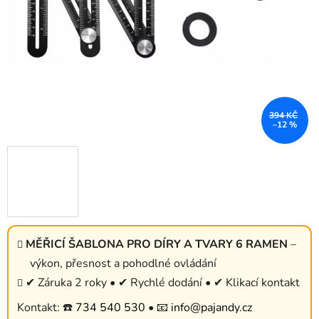
394 KČ
–12 %
MĚŘICÍ ŠABLONA PRO DÍRY A TVARY 6 RAMEN
–
výkon, přesnost a pohodlné ovládání
✔ Záruka 2 roky • ✔ Rychlé dodání • ✔ Klikací kontakt
Kontakt: ☎️
734 540 530
• 📧
info@pajandy.cz