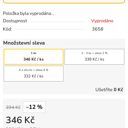
Položka byla vyprodána…
Dostupnost
Vyprodáno
Kód:
3658
Množstevní sleva
1 ks
2 - 3 ks = sleva 2 %
346 Kč
/ ks
339 Kč
/ ks
4 a více ks = sleva 4 %
332 Kč
/ ks
Ušetříte
0 Kč
–12 %
394 Kč
346 Kč