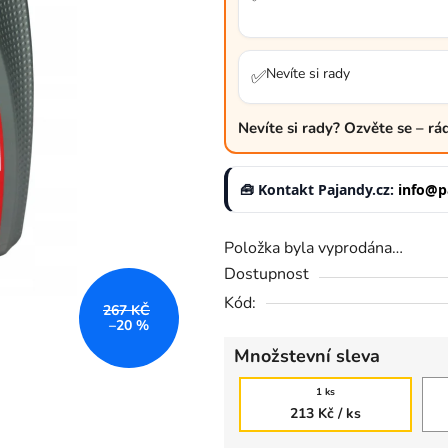
0,0
z
5
Nevíte si rady
✅
hvězdiček.
Nevíte si rady? Ozvěte se – r
🧰 Kontakt Pajandy.cz:
info@p
Položka byla vyprodána…
Dostupnost
Kód:
267 KČ
–20 %
Množstevní sleva
1 ks
213 Kč
/ ks