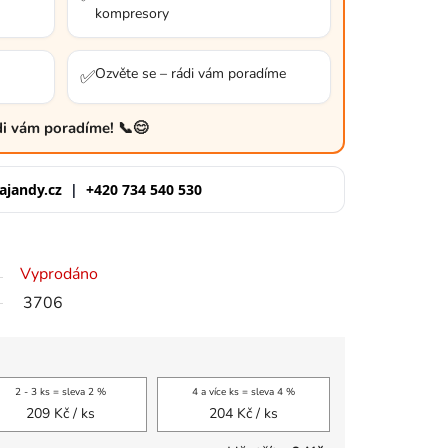
kompresory
Ozvěte se – rádi vám poradíme
✅
ádi vám poradíme! 📞😊
ajandy.cz
|
+420 734 540 530
Vyprodáno
3706
2 - 3 ks = sleva 2 %
4 a více ks = sleva 4 %
209 Kč
/ ks
204 Kč
/ ks