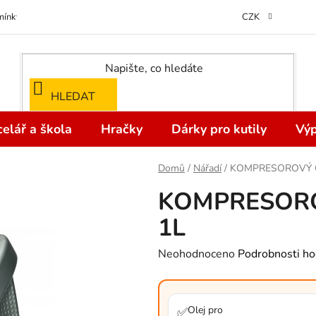
ínky ochrany osobních údajů
Odstoupení od kupní smlouvy do 14 dní
CZK
HLEDAT
elář a škola
Hračky
Dárky pro kutily
Výp
Domů
/
Nářadí
/
KOMPRESOROVÝ OL
KOMPRESOROV
1L
Průměrné
Neohodnoceno
Podrobnosti ho
hodnocení
produktu
je
Olej pro
✅