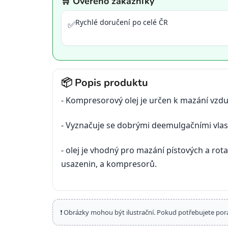
🛒 Ověřeno zákazníky
Rychlé doručení po celé ČR
✅
📦 Popis produktu
-
Kompresorový olej je určen k mazání vz
-
Vyznačuje se dobrými deemulgačními vlastn
-
olej je vhodný pro mazání pístových a ro
usazenin, a kompresorů.
❗ Obrázky mohou být ilustrační. Pokud potřebujete por