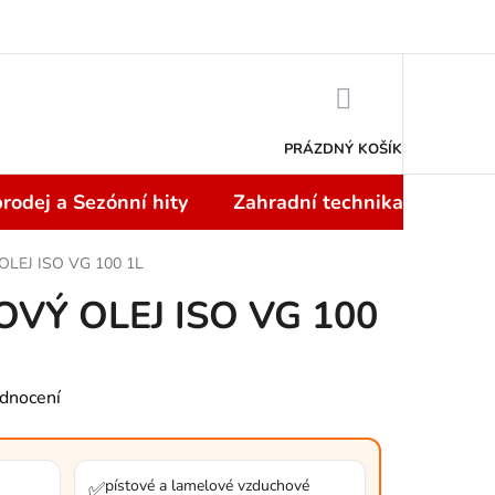
Doprava a platba
NÁKUPNÍ
KOŠÍK
PRÁZDNÝ KOŠÍK
rodej a Sezónní hity
Zahradní technika
Topi
EJ ISO VG 100 1L
Ý OLEJ ISO VG 100
dnocení
pístové a lamelové vzduchové
✅