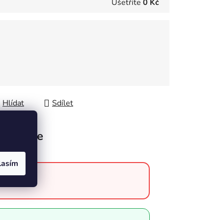
Ušetříte
0 Kč
Hlídat
Sdílet
Diskuze
lasím