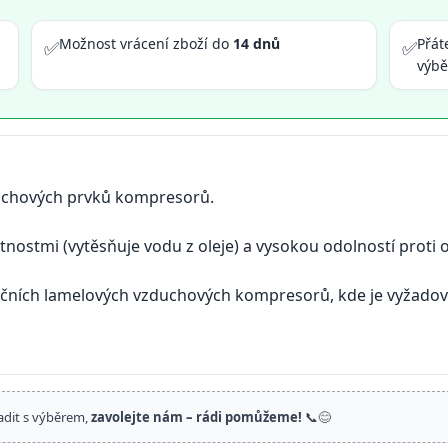
Možnost vrácení zboží do
14 dnů
Přát
✅
✅
výb
duchových prvků kompresorů.
ostmi (vytěsňuje vodu z oleje) a vysokou odolností proti o
tačních lamelových vzduchových kompresorů, kde je vyžadov
adit s výběrem,
zavolejte nám – rádi pomůžeme!
📞😊