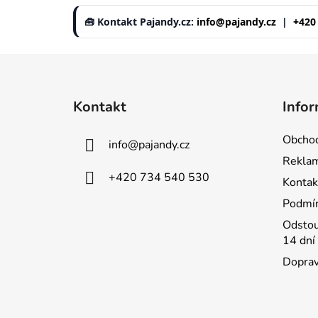
🧰 Kontakt Pajandy.cz:
info@pajandy.cz
|
+420
Z
á
Kontakt
Infor
p
a
Obchod
info
@
pajandy.cz
t
Rekla
í
+420 734 540 530
Kontak
Podmín
Odstou
14 dní
Doprav