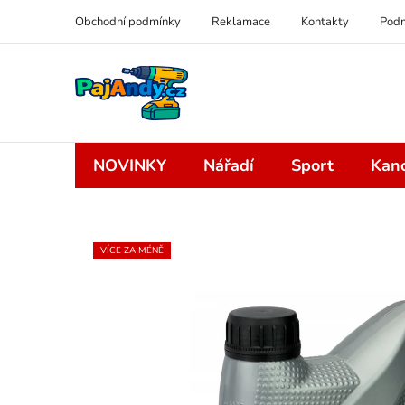
Přejít
Obchodní podmínky
Reklamace
Kontakty
Podm
na
obsah
NOVINKY
Nářadí
Sport
Kanc
VÍCE ZA MÉNĚ