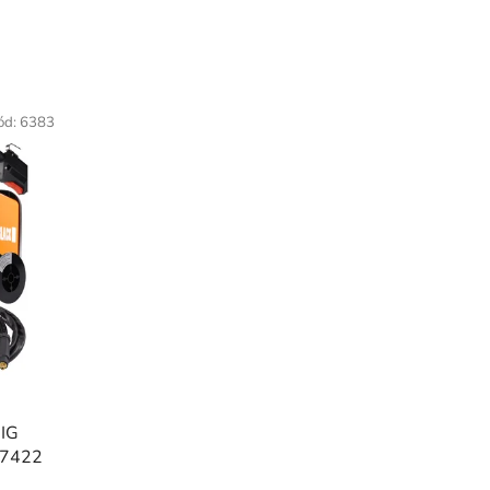
ód:
6383
MIG
 37422