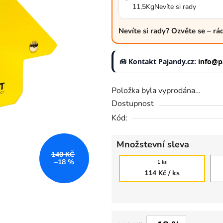
11,5KgNevíte si rady
0,0
z
Nevíte si rady? Ozvěte se – r
5
hvězdiček.
🧰 Kontakt Pajandy.cz:
info@p
Položka byla vyprodána…
Dostupnost
Kód:
Množstevní sleva
140 KČ
–18 %
1 ks
114 Kč
/ ks