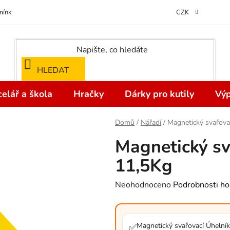
ínky ochrany osobních údajů
Odstoupení od kupní smlouvy do 14 dní
CZK
HLEDAT
elář a škola
Hračky
Dárky pro kutily
Výp
Domů
/
Nářadí
/
Magnetický svařova
Magnetický sv
11,5Kg
Průměrné
Neohodnoceno
Podrobnosti ho
hodnocení
produktu
je
Magnetický svařovací Úhelník
✅