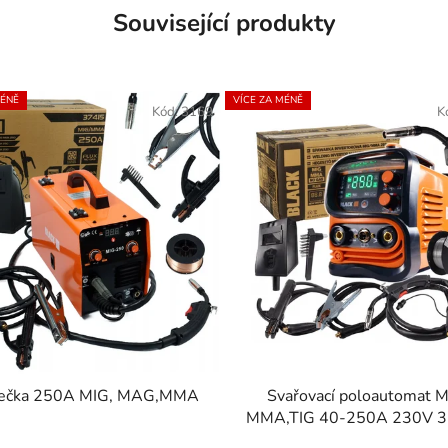
Související produkty
MÉNĚ
VÍCE ZA MÉNĚ
Kód:
3169
K
Svářečka 250A MIG, MAG,MMA
Svařovací poloautomat 
MMA,TIG 40-250A 230V