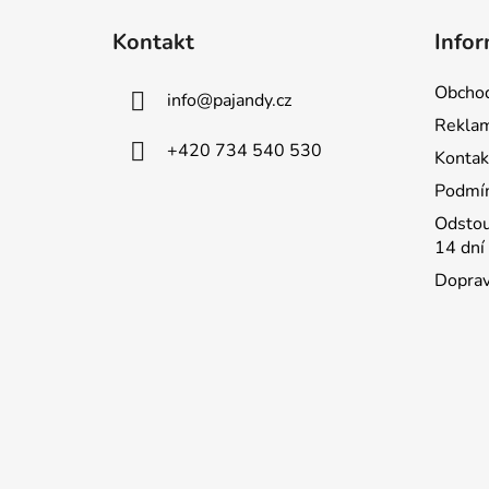
á
Kontakt
Infor
p
a
Obchod
info
@
pajandy.cz
t
Rekla
í
+420 734 540 530
Kontak
Podmín
Odstou
14 dní
Doprav