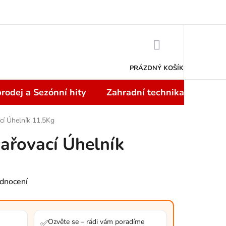
Doprava a platba
NÁKUPNÍ
KOŠÍK
PRÁZDNÝ KOŠÍK
rodej a Sezónní hity
Zahradní technika
Topi
cí Úhelník 11,5Kg
ařovací Úhelník
dnocení
Ozvěte se – rádi vám poradíme
✅