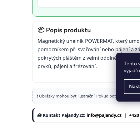
📦 Popis produktu
Magnetický uhelník POWERMAT, který umožň
pomocníkem při svařování nebo pájení a zár
pokrytých pláštěm z velmi odolného plastu
Tento 
prvků, pájení a frézování.
vyjadřu
Nast
❗ Obrázky mohou být ilustrační. Pokud potřebujete por
🧰 Kontakt Pajandy.cz:
info@pajandy.cz
|
+420