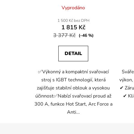
Průměrné
Vyprodáno
hodnocení
produktu
1 500 Kč bez DPH
1 815 Kč
je
3 377 Kč
4,7
(–46 %)
z
5
DETAIL
hvězdiček.
✅Výkonný a kompaktní svařovací
Svář
stroj s IGBT technologií, která
výkon,
zajišťuje stabilní oblouk a vysokou
✔ Záru
účinnost✅Nabízí svařovací proud až
✔ Kli
300 A, funkce Hot Start, Arc Force a
Anti...
Z