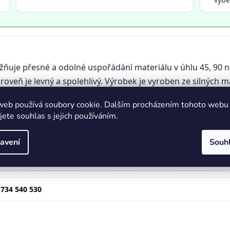
uje přesné a odolné uspořádání materiálu v úhlu 45, 90 n
oveň je levný a spolehlivý. Výrobek je vyroben ze silných 
, v pevném ocelovém krytu. Je neocenitelným pomocníkem p
web používá soubory cookie. Dalším procházením tohoto webu
jete souhlas s jejich používáním.
avení
Souh
adit s výběrem,
zavolejte nám – rádi pomůžeme!
📞😊
 734 540 530