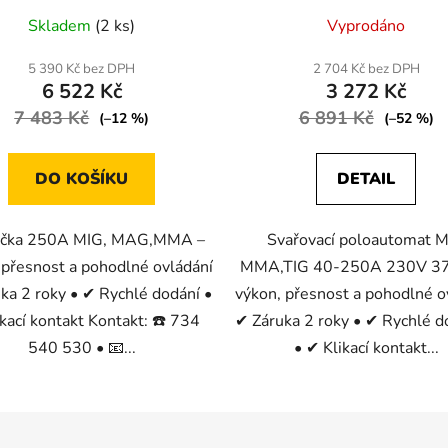
Průměrné
Průměrné
Skladem
(2 ks)
Vyprodáno
hodnocení
hodnocení
produktu
produktu
5 390 Kč bez DPH
2 704 Kč bez DPH
6 522 Kč
3 272 Kč
je
je
7 483 Kč
5,0
6 891 Kč
5,0
(–12 %)
(–52 %)
z
z
5
5
DO KOŠÍKU
DETAIL
hvězdiček.
hvězdiček.
ečka 250A MIG, MAG,MMA –
Svařovací poloautomat 
 přesnost a pohodlné ovládání
MMA,TIG 40-250A 230V 37
ka 2 roky • ✔ Rychlé dodání •
výkon, přesnost a pohodlné o
kací kontakt Kontakt: ☎️ 734
✔ Záruka 2 roky • ✔ Rychlé d
540 530 • 📧...
• ✔ Klikací kontakt...