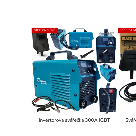
VÍCE ZA MÉNĚ
VÍCE ZA 
Kód:
153
Invertorová svářečka 300A IGBT