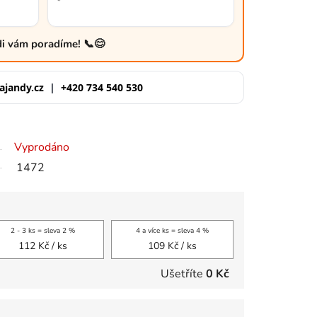
ádi vám poradíme! 📞😊
ajandy.cz
|
+420 734 540 530
Vyprodáno
1472
2 - 3 ks = sleva 2 %
4 a více ks = sleva 4 %
112 Kč
/ ks
109 Kč
/ ks
Ušetříte
0 Kč