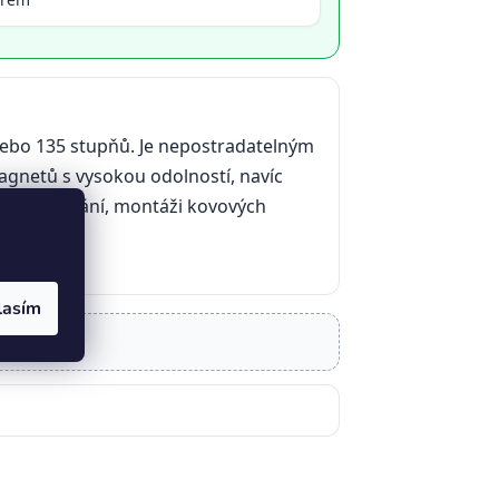
ebo 135 stupňů. Je nepostradatelným
magnetů s vysokou odolností, navíc
ři svařování, montáži kovových
lasím