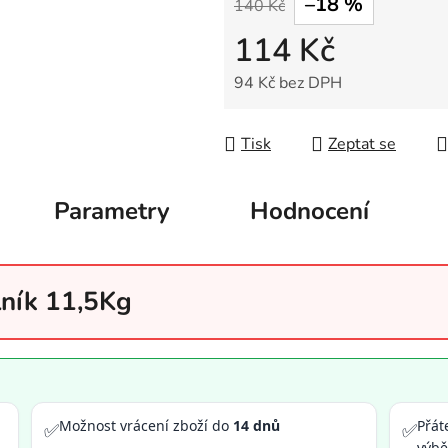
–18 %
140 Kč
114 Kč
94 Kč bez DPH
Měrná cena:
Tisk
Zeptat se
Parametry
Hodnocení
lník 11,5Kg
Možnost vrácení zboží do
14 dnů
Přát
✅
✅
výb