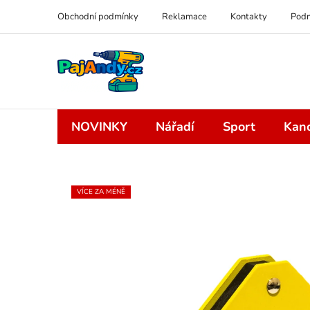
Přejít
Obchodní podmínky
Reklamace
Kontakty
Podm
na
obsah
NOVINKY
Nářadí
Sport
Kanc
VÍCE ZA MÉNĚ