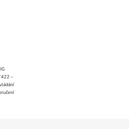
MIG
422 –
vládání
oručení