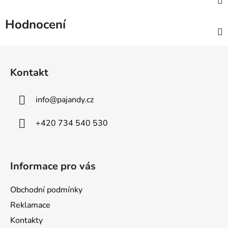
Hodnocení
Z
á
Kontakt
p
a
info
@
pajandy.cz
t
í
+420 734 540 530
Informace pro vás
Obchodní podmínky
Reklamace
Kontakty