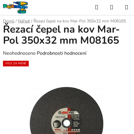
Přejít
Hledat
NÁKUP
na
KOŠÍK
obsah
Domů
/
Nářadí
/
Řezací čepel na kov Mar-Pol 350x32 mm M08165
Řezací čepel na kov Mar-
Pol 350x32 mm M08165
Průměrné
Neohodnoceno
Podrobnosti hodnocení
hodnocení
VÍCE ZA MÉNĚ
produktu
je
0,0
z
5
hvězdiček.