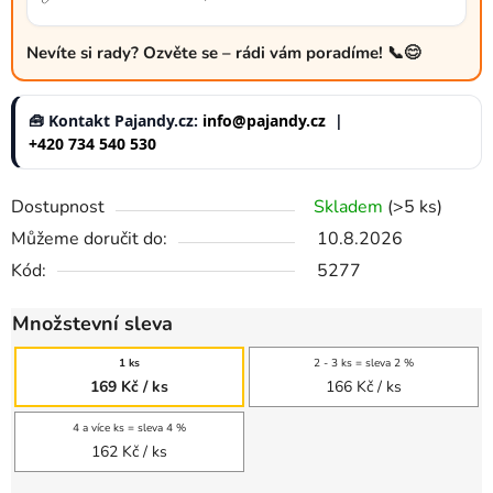
Nevíte si rady? Ozvěte se – rádi vám poradíme! 📞😊
🧰 Kontakt Pajandy.cz:
info@pajandy.cz
|
+420 734 540 530
Dostupnost
Skladem
(>5 ks)
Můžeme doručit do:
10.8.2026
Kód:
5277
Množstevní sleva
1 ks
2 - 3 ks = sleva 2 %
169 Kč
/ ks
166 Kč
/ ks
4 a více ks = sleva 4 %
162 Kč
/ ks