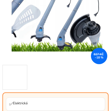
827 KČ
–18 %
Elektrická
✅