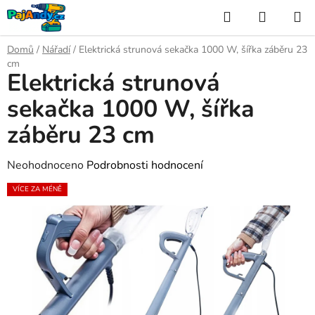
Přejít
Hledat
NÁKUP
na
KOŠÍK
obsah
Domů
/
Nářadí
/
Elektrická strunová sekačka 1000 W, šířka záběru 23
cm
Elektrická strunová
sekačka 1000 W, šířka
záběru 23 cm
Průměrné
Neohodnoceno
Podrobnosti hodnocení
hodnocení
VÍCE ZA MÉNĚ
produktu
je
0,0
z
5
hvězdiček.