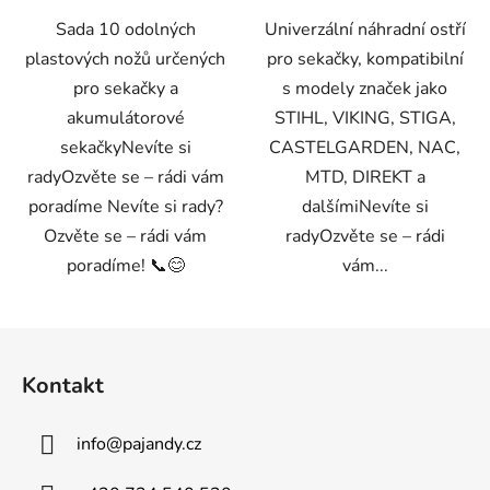
Sada 10 odolných
Univerzální náhradní ostří
plastových nožů určených
pro sekačky, kompatibilní
pro sekačky a
s modely značek jako
akumulátorové
STIHL, VIKING, STIGA,
sekačkyNevíte si
CASTELGARDEN, NAC,
radyOzvěte se – rádi vám
MTD, DIREKT a
poradíme Nevíte si rady?
dalšímiNevíte si
Ozvěte se – rádi vám
radyOzvěte se – rádi
poradíme! 📞😊
vám...
Z
á
Kontakt
p
a
info
@
pajandy.cz
t
í