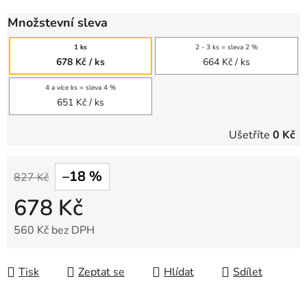
Množstevní sleva
1 ks
2 - 3 ks = sleva 2 %
678 Kč
/ ks
664 Kč
/ ks
4 a více ks = sleva 4 %
651 Kč
/ ks
Ušetříte
0 Kč
–18 %
827 Kč
678 Kč
560 Kč bez DPH
Měrná cena:
Tisk
Zeptat se
Hlídat
Sdílet