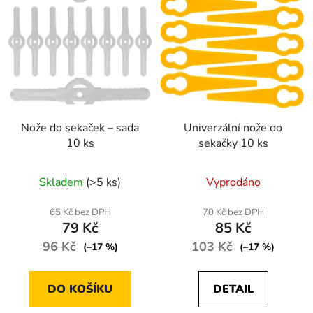
Nože do sekaček – sada
Univerzální nože do
10 ks
sekačky 10 ks
Skladem
(>5 ks)
Vyprodáno
65 Kč bez DPH
70 Kč bez DPH
79 Kč
85 Kč
96 Kč
103 Kč
(–17 %)
(–17 %)
DO KOŠÍKU
DETAIL